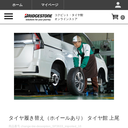
ホーム
マイページ
コクピット・タイヤ館
0
オンラインストア
IMAGES
タイヤ履き替え（ホイールあり） タイヤ館 上尾
DETAILS
商品番号
change-tire-desorption_SP3633_imported_16