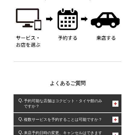
よくあるご質問
予約可能な店舗はコクピット・タイヤ館のみ
ですか？
コクピット・タイヤ館のみとなります。
複数サービスを予約することは可能ですか？
複数サービスのご予約は可能です。
来店予約日時の変更、キャンセルはできます