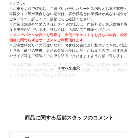
ください。
※お車を店頭で確認し、ご選択いただいたサービス内容とお車の状態・
車両タイプ等が適合しない場合は、表示価格と作業価格が異なる場合が
ございます。詳しくは、店舗にてご確認ください。
※作業店舗以外で購入されたタイヤの場合は、作業料金が表示価格と異
なる場合がございます。詳しくは、店舗にてご確認ください。
※メンテパック会員のお客様は、未使用チケットをお持ちの場合、表示
価格に関わらず当サービスをご利用頂けます。
※ご注文時のサイズ間違いなど、お客様の責により取付ができない場合
も含め、商品の交換、返品返金等お受けいたしかねますので、必ず車両
やサイズ等をご確認の上お申し込みいただきますようお願い致します。
※違法改造車の入庫作業および、作業によって車体への接触や車枠やフ
ェンダーからのはみ出し等、法規を逸脱する作業については、お受けい
たしかねますので、予めご了承ください。
※輸入車や一部希少車種等には対応できない場合もございます。
※おクルマの状態(作業の安全性を確保できない場合など含め)によって
は、ご来店当日であっても、作業をお断りさせて頂く場合もございま
す。
ADDITIONAL
INFORMATION
商品に関する店舗スタッフのコメント