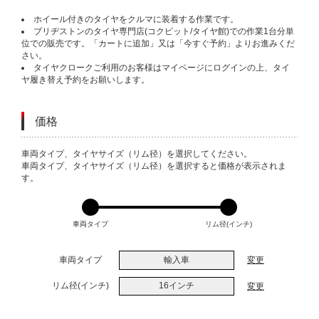
ホイール付きのタイヤをクルマに装着する作業です。
ブリヂストンのタイヤ専門店(コクピット/タイヤ館)での作業1台分単
位での販売です。「カートに追加」又は「今すぐ予約」よりお進みくだ
さい。
タイヤクロークご利用のお客様はマイページにログインの上、タイ
ヤ履き替え予約をお願いします。
価格
VARIATIONS
車両タイプ、タイヤサイズ（リム径）を選択してください。
車両タイプ、タイヤサイズ（リム径）を選択すると価格が表示されま
す。
車両タイプ
リム径(インチ)
車両タイプ
輸入車
変更
リム径(インチ)
16インチ
変更