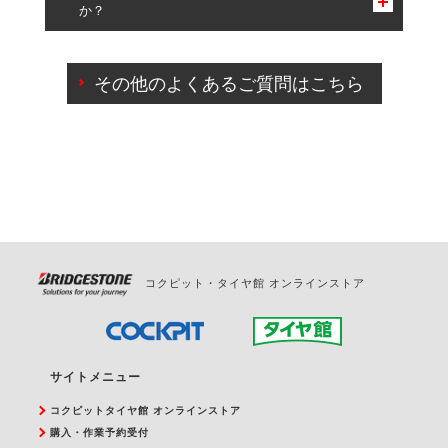
か？
一部の商品・サービスの組み合わせに限り、同時にご予約が
出来ないものもございます。
ご来店予約日の3営業日前までマイページからの予約
日変更が可能です。
その他のよくあるご質問はこちら
ご来店予約日の3営業日前を過ぎている場合のご予約
の日時変更につきましては、直接ご予約の店舗まで
お問合せください。
また、やむを得ない事由によりご予約のキャンセル
をご希望の際は、直接ご予約いただいた店舗へご連
絡ください。
コクピット・タイヤ館 オンラインストア
サイトメニュー
コクピットタイヤ館 オンラインストア
購入・作業予約受付