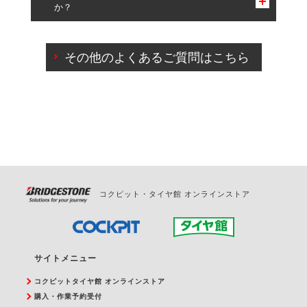
か？
一部の商品・サービスの組み合わせに限り、同時にご予約が
出来ないものもございます。
ご来店予約日の3営業日前までマイページからの予約
日変更が可能です。
その他のよくあるご質問はこちら
ご来店予約日の3営業日前を過ぎている場合のご予約
の日時変更につきましては、直接ご予約の店舗まで
お問合せください。
また、やむを得ない事由によりご予約のキャンセル
をご希望の際は、直接ご予約いただいた店舗へご連
絡ください。
コクピット・タイヤ館 オンラインストア
サイトメニュー
コクピットタイヤ館 オンラインストア
購入・作業予約受付