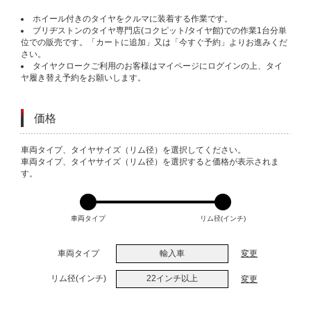
ホイール付きのタイヤをクルマに装着する作業です。
ブリヂストンのタイヤ専門店(コクピット/タイヤ館)での作業1台分単
位での販売です。「カートに追加」又は「今すぐ予約」よりお進みくだ
さい。
タイヤクロークご利用のお客様はマイページにログインの上、タイ
ヤ履き替え予約をお願いします。
価格
VARIATIONS
車両タイプ、タイヤサイズ（リム径）を選択してください。
車両タイプ、タイヤサイズ（リム径）を選択すると価格が表示されま
す。
車両タイプ
リム径(インチ)
車両タイプ
輸入車
変更
リム径(インチ)
22インチ以上
変更