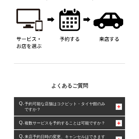
よくあるご質問
予約可能な店舗はコクピット・タイヤ館のみ
ですか？
コクピット・タイヤ館のみとなります。
複数サービスを予約することは可能ですか？
複数サービスのご予約は可能です。
来店予約日時の変更、キャンセルはできます