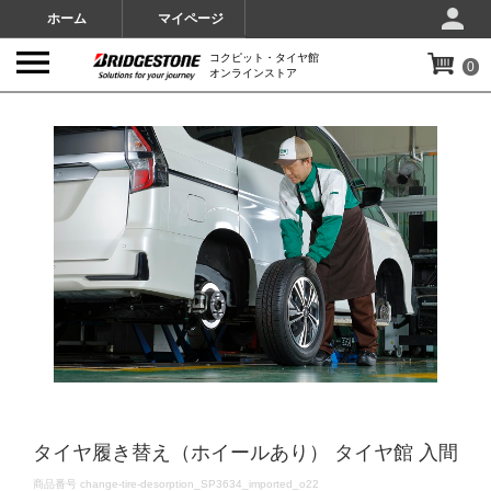
ホーム
マイページ
コクピット・タイヤ館
0
オンラインストア
IMAGES
タイヤ履き替え（ホイールあり） タイヤ館 入間
DETAILS
商品番号
change-tire-desorption_SP3634_imported_o22