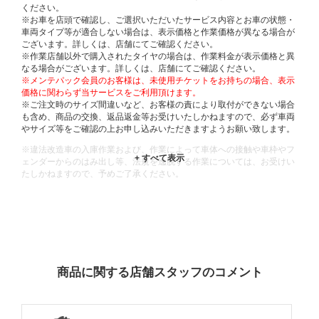
ください。
※お車を店頭で確認し、ご選択いただいたサービス内容とお車の状態・
車両タイプ等が適合しない場合は、表示価格と作業価格が異なる場合が
ございます。詳しくは、店舗にてご確認ください。
※作業店舗以外で購入されたタイヤの場合は、作業料金が表示価格と異
なる場合がございます。詳しくは、店舗にてご確認ください。
※メンテパック会員のお客様は、未使用チケットをお持ちの場合、表示
価格に関わらず当サービスをご利用頂けます。
※ご注文時のサイズ間違いなど、お客様の責により取付ができない場合
も含め、商品の交換、返品返金等お受けいたしかねますので、必ず車両
やサイズ等をご確認の上お申し込みいただきますようお願い致します。
※違法改造車の入庫作業および、作業によって車体への接触や車枠やフ
ェンダーからのはみ出し等、法規を逸脱する作業については、お受けい
たしかねますので、予めご了承ください。
※輸入車や一部希少車種等には対応できない場合もございます。
※おクルマの状態(作業の安全性を確保できない場合など含め)によって
は、ご来店当日であっても、作業をお断りさせて頂く場合もございま
す。
ADDITIONAL
INFORMATION
商品に関する店舗スタッフのコメント