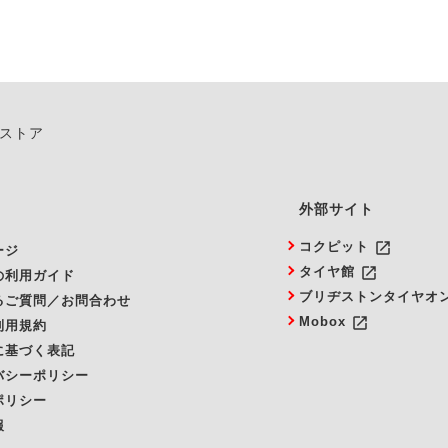
ンストア
外部サイト
launch
コクピット
ージ
launch
タイヤ館
の利用ガイド
ブリヂストンタイヤオ
るご質問／お問合わせ
launch
Mobox
利用規約
に基づく表記
バシーポリシー
ポリシー
報