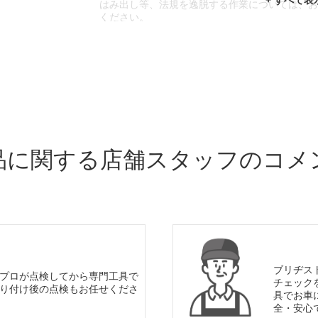
はみ出し等、法規を逸脱する作業については、
ください。
※輸入車や一部希少車種等には対応できない場
※おクルマの状態(作業の安全性を確保できない
であっても、作業をお断りさせて頂く場合もご
品に関する店舗スタッフのコメ
ブリヂス
プロが点検してから専門工具で
チェック
り付け後の点検もお任せくださ
具でお車
全・安心