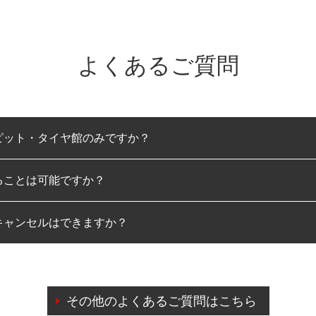
よくあるご質問
ピット・タイヤ館のみですか？
ることは可能ですか？
のみとなります。
キャンセルはできますか？
は可能です。
わせに限り、同時にご予約が出来ないものもございます。
日前までマイページからの予約日変更が可能です。
日前を過ぎている場合のご予約の日時変更につきましては、直
その他のよくあるご質問はこちら
由によりご予約のキャンセルをご希望の際は、直接ご予約いた