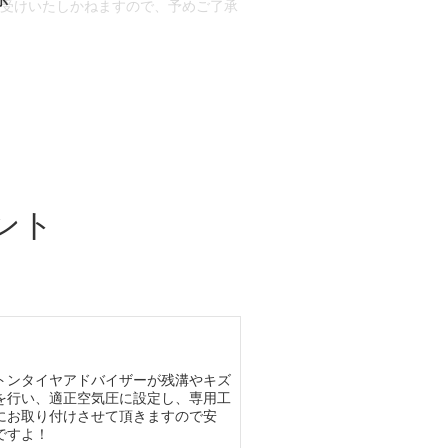
お受けいたしかねますので、予めご了承
合もございます。
場合など含め)によっては、ご来店当日
ざいます。
ント
トンタイヤアドバイザーが残溝やキズ
を行い、適正空気圧に設定し、専用工
にお取り付けさせて頂きますので安
ですよ！