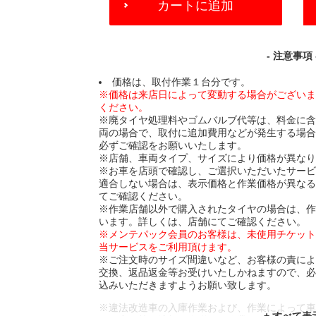
カートに追加
TO
CART
OPTIONS
- 注意事項 
価格は、取付作業１台分です。
※価格は来店日によって変動する場合がござい
ください。
※廃タイヤ処理料やゴムバルブ代等は、料金に
両の場合で、取付に追加費用などが発生する場
必ずご確認をお願いいたします。
※店舗、車両タイプ、サイズにより価格が異な
※お車を店頭で確認し、ご選択いただいたサー
適合しない場合は、表示価格と作業価格が異な
てご確認ください。
※作業店舗以外で購入されたタイヤの場合は、
います。詳しくは、店舗にてご確認ください。
※メンテパック会員のお客様は、未使用チケッ
当サービスをご利用頂けます。
※ご注文時のサイズ間違いなど、お客様の責に
交換、返品返金等お受けいたしかねますので、
込みいただきますようお願い致します。
※違法改造車の入庫作業および、作業によって