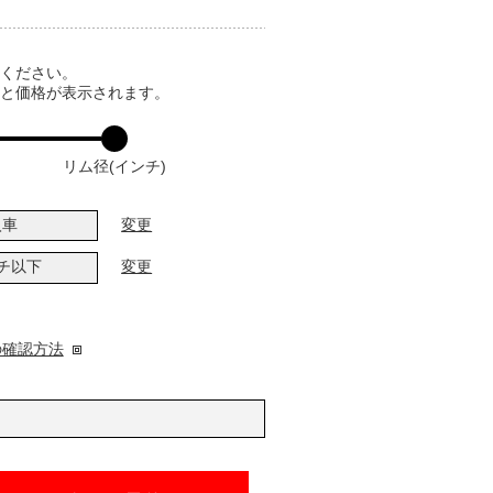
てください。
ると価格が表示されます。
リム径(インチ)
入車
変更
ンチ以下
変更
の確認方法