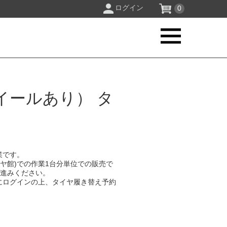
ログイン
0
イールあり） タ
業です。
イヤ館)での作業1台分単位での販売で
お進みください。
にログインの上、タイヤ履き替え予約