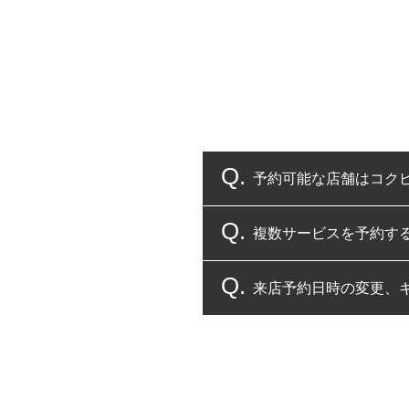
予約可能な店舗はコク
複数サービスを予約す
コクピット・タイヤ館
来店予約日時の変更、
複数サービスのご予約
一部の商品・サービスの組み合
ご来店予約日の3営業
ご来店予約日の3営業
ください。
また、やむを得ない事