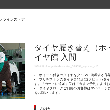
ンラインストア
タイヤ履き替え（ホ
イヤ館 入間
DETAILS
商品番号
change-tire-desorption_SP3634_imported_u13
ホイール付きのタイヤをクルマに装着する作
ブリヂストンのタイヤ専門店(コクピット/タ
す。「カートに追加」又は「今すぐ予約」より
タイヤクロークご利用のお客様はマイページ
をお願いします。
価格