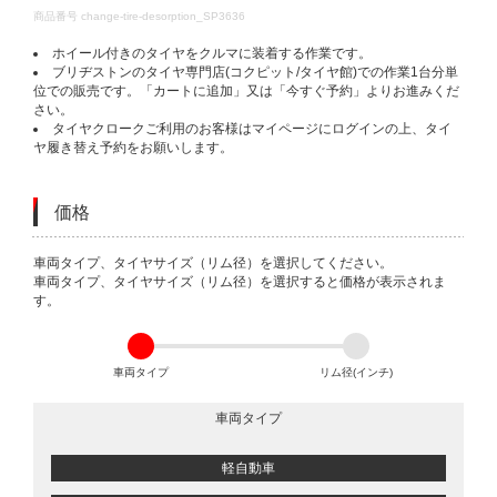
DETAILS
商品番号
change-tire-desorption_SP3636
ホイール付きのタイヤをクルマに装着する作業です。
ブリヂストンのタイヤ専門店(コクピット/タイヤ館)での作業1台分単
位での販売です。「カートに追加」又は「今すぐ予約」よりお進みくだ
さい。
タイヤクロークご利用のお客様はマイページにログインの上、タイ
ヤ履き替え予約をお願いします。
価格
VARIATIONS
車両タイプ、タイヤサイズ（リム径）を選択してください。
車両タイプ、タイヤサイズ（リム径）を選択すると価格が表示されま
す。
車両タイプ
リム径(インチ)
車両タイプ
軽自動車