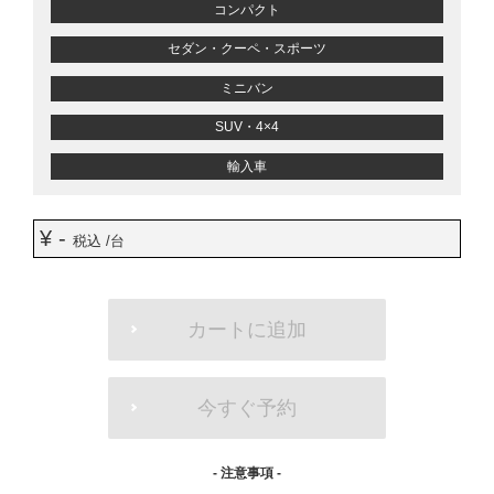
コンパクト
セダン・クーペ・スポーツ
ミニバン
SUV・4×4
輸入車
¥ -
税込 /台
ADD
TO
カートに追加
CART
OPTIONS
今すぐ予約
- 注意事項 -