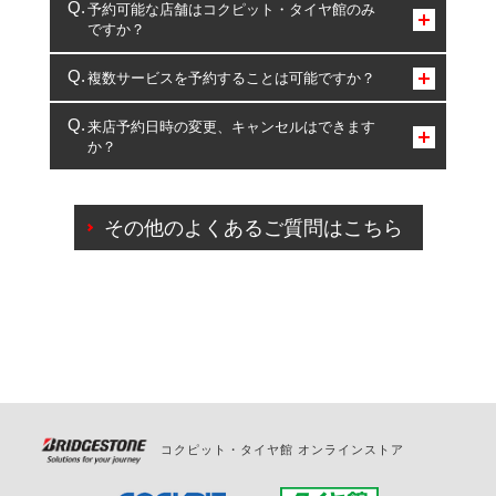
予約可能な店舗はコクピット・タイヤ館のみ
ですか？
コクピット・タイヤ館のみとなります。
複数サービスを予約することは可能ですか？
複数サービスのご予約は可能です。
来店予約日時の変更、キャンセルはできます
か？
一部の商品・サービスの組み合わせに限り、同時にご予約が
出来ないものもございます。
ご来店予約日の3営業日前までマイページからの予約
日変更が可能です。
その他のよくあるご質問はこちら
ご来店予約日の3営業日前を過ぎている場合のご予約
の日時変更につきましては、直接ご予約の店舗まで
お問合せください。
また、やむを得ない事由によりご予約のキャンセル
をご希望の際は、直接ご予約いただいた店舗へご連
絡ください。
コクピット・タイヤ館 オンラインストア