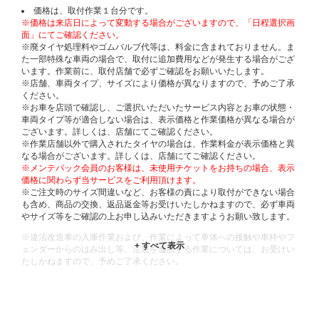
価格は、取付作業１台分です。
※価格は来店日によって変動する場合がございますので、「日程選択画
面」にてご確認ください。
※廃タイヤ処理料やゴムバルブ代等は、料金に含まれておりません。ま
た一部特殊な車両の場合で、取付に追加費用などが発生する場合がござ
います。作業前に、取付店舗で必ずご確認をお願いいたします。
※店舗、車両タイプ、サイズにより価格が異なりますので、予めご了承
ください。
※お車を店頭で確認し、ご選択いただいたサービス内容とお車の状態・
車両タイプ等が適合しない場合は、表示価格と作業価格が異なる場合が
ございます。詳しくは、店舗にてご確認ください。
※作業店舗以外で購入されたタイヤの場合は、作業料金が表示価格と異
なる場合がございます。詳しくは、店舗にてご確認ください。
※メンテパック会員のお客様は、未使用チケットをお持ちの場合、表示
価格に関わらず当サービスをご利用頂けます。
※ご注文時のサイズ間違いなど、お客様の責により取付ができない場合
も含め、商品の交換、返品返金等お受けいたしかねますので、必ず車両
やサイズ等をご確認の上お申し込みいただきますようお願い致します。
※違法改造車の入庫作業および、作業によって車体への接触や車枠やフ
ェンダーからのはみ出し等、法規を逸脱する作業については、お受けい
たしかねますので、予めご了承ください。
※輸入車や一部希少車種等には対応できない場合もございます。
※おクルマの状態(作業の安全性を確保できない場合など含め)によって
は、ご来店当日であっても、作業をお断りさせて頂く場合もございま
す。
ADDITIONAL