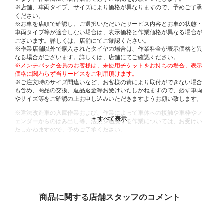
※店舗、車両タイプ、サイズにより価格が異なりますので、予めご了承
ください。
※お車を店頭で確認し、ご選択いただいたサービス内容とお車の状態・
車両タイプ等が適合しない場合は、表示価格と作業価格が異なる場合が
ございます。詳しくは、店舗にてご確認ください。
※作業店舗以外で購入されたタイヤの場合は、作業料金が表示価格と異
なる場合がございます。詳しくは、店舗にてご確認ください。
※メンテパック会員のお客様は、未使用チケットをお持ちの場合、表示
価格に関わらず当サービスをご利用頂けます。
※ご注文時のサイズ間違いなど、お客様の責により取付ができない場合
も含め、商品の交換、返品返金等お受けいたしかねますので、必ず車両
やサイズ等をご確認の上お申し込みいただきますようお願い致します。
※違法改造車の入庫作業および、作業によって車体への接触や車枠やフ
ェンダーからのはみ出し等、法規を逸脱する作業については、お受けい
たしかねますので、予めご了承ください。
※輸入車や一部希少車種等には対応できない場合もございます。
※おクルマの状態(作業の安全性を確保できない場合など含め)によって
は、ご来店当日であっても、作業をお断りさせて頂く場合もございま
す。
ADDITIONAL
INFORMATION
商品に関する店舗スタッフのコメント