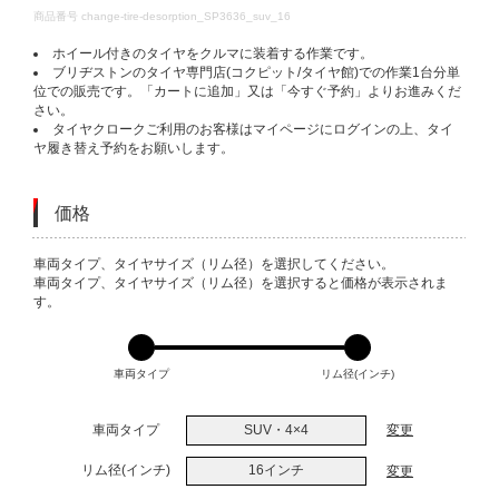
DETAILS
商品番号
change-tire-desorption_SP3636_suv_16
ホイール付きのタイヤをクルマに装着する作業です。
ブリヂストンのタイヤ専門店(コクピット/タイヤ館)での作業1台分単
位での販売です。「カートに追加」又は「今すぐ予約」よりお進みくだ
さい。
タイヤクロークご利用のお客様はマイページにログインの上、タイ
ヤ履き替え予約をお願いします。
価格
VARIATIONS
車両タイプ、タイヤサイズ（リム径）を選択してください。
車両タイプ、タイヤサイズ（リム径）を選択すると価格が表示されま
す。
車両タイプ
リム径(インチ)
車両タイプ
SUV・4×4
変更
リム径(インチ)
16インチ
変更