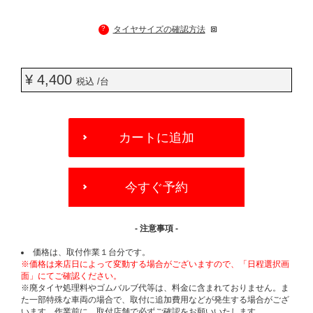
?
タイヤサイズの確認方法
¥ 4,400
税込 /台
ADD
TO
カートに追加
CART
OPTIONS
今すぐ予約
- 注意事項 -
価格は、取付作業１台分です。
※価格は来店日によって変動する場合がございますので、「日程選択画
面」にてご確認ください。
※廃タイヤ処理料やゴムバルブ代等は、料金に含まれておりません。ま
た一部特殊な車両の場合で、取付に追加費用などが発生する場合がござ
います。作業前に、取付店舗で必ずご確認をお願いいたします。