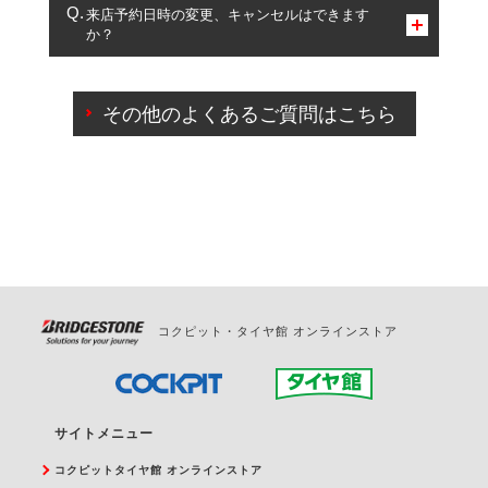
複数サービスのご予約は可能です。
来店予約日時の変更、キャンセルはできます
か？
一部の商品・サービスの組み合わせに限り、同時にご予約が
出来ないものもございます。
ご来店予約日の3営業日前までマイページからの予約
日変更が可能です。
その他のよくあるご質問はこちら
ご来店予約日の3営業日前を過ぎている場合のご予約
の日時変更につきましては、直接ご予約の店舗まで
お問合せください。
また、やむを得ない事由によりご予約のキャンセル
をご希望の際は、直接ご予約いただいた店舗へご連
絡ください。
コクピット・タイヤ館 オンラインストア
サイトメニュー
コクピットタイヤ館 オンラインストア