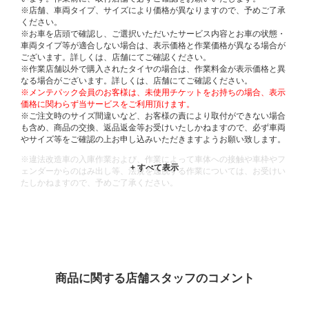
※店舗、車両タイプ、サイズにより価格が異なりますので、予めご了承
ください。
※お車を店頭で確認し、ご選択いただいたサービス内容とお車の状態・
車両タイプ等が適合しない場合は、表示価格と作業価格が異なる場合が
ございます。詳しくは、店舗にてご確認ください。
※作業店舗以外で購入されたタイヤの場合は、作業料金が表示価格と異
なる場合がございます。詳しくは、店舗にてご確認ください。
※メンテパック会員のお客様は、未使用チケットをお持ちの場合、表示
価格に関わらず当サービスをご利用頂けます。
※ご注文時のサイズ間違いなど、お客様の責により取付ができない場合
も含め、商品の交換、返品返金等お受けいたしかねますので、必ず車両
やサイズ等をご確認の上お申し込みいただきますようお願い致します。
※違法改造車の入庫作業および、作業によって車体への接触や車枠やフ
ェンダーからのはみ出し等、法規を逸脱する作業については、お受けい
たしかねますので、予めご了承ください。
※輸入車や一部希少車種等には対応できない場合もございます。
※おクルマの状態(作業の安全性を確保できない場合など含め)によって
は、ご来店当日であっても、作業をお断りさせて頂く場合もございま
す。
ADDITIONAL
INFORMATION
商品に関する店舗スタッフのコメント