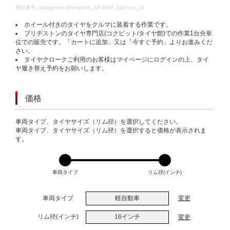
DETAILS
商品番号
change-tire-desorption_SP3638_light-car_16
ホイール付きのタイヤをクルマに装着する作業です。
ブリヂストンのタイヤ専門店(コクピット/タイヤ館)での作業1台分単
位での販売です。「カートに追加」又は「今すぐ予約」よりお進みくだ
さい。
タイヤクロークご利用のお客様はマイページにログインの上、タイ
ヤ履き替え予約をお願いします。
価格
VARIATIONS
車両タイプ、タイヤサイズ（リム径）を選択してください。
車両タイプ、タイヤサイズ（リム径）を選択すると価格が表示されま
す。
車両タイプ
リム径(インチ)
車両タイプ
軽自動車
変更
リム径(インチ)
16インチ
変更