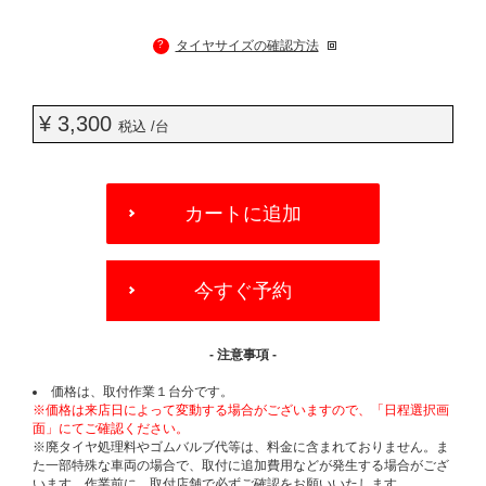
?
タイヤサイズの確認方法
¥ 3,300
税込 /台
ADD
TO
カートに追加
CART
OPTIONS
今すぐ予約
- 注意事項 -
価格は、取付作業１台分です。
※価格は来店日によって変動する場合がございますので、「日程選択画
面」にてご確認ください。
※廃タイヤ処理料やゴムバルブ代等は、料金に含まれておりません。ま
た一部特殊な車両の場合で、取付に追加費用などが発生する場合がござ
います。作業前に、取付店舗で必ずご確認をお願いいたします。