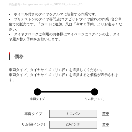
DETAILS
商品番号
change-tire-desorption_SP3639_minivan_20
ホイール付きのタイヤをクルマに装着する作業です。
ブリヂストンのタイヤ専門店(コクピット/タイヤ館)での作業1台分単
位での販売です。「カートに追加」又は「今すぐ予約」よりお進みくだ
さい。
タイヤクロークご利用のお客様はマイページにログインの上、タイ
ヤ履き替え予約をお願いします。
価格
VARIATIONS
車両タイプ、タイヤサイズ（リム径）を選択してください。
車両タイプ、タイヤサイズ（リム径）を選択すると価格が表示されま
す。
車両タイプ
リム径(インチ)
車両タイプ
ミニバン
変更
リム径(インチ)
20インチ
変更