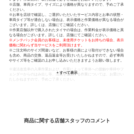
※店舗、車両タイプ、サイズにより価格が異なりますので、予めご了承
ください。
※お車を店頭で確認し、ご選択いただいたサービス内容とお車の状態・
車両タイプ等が適合しない場合は、表示価格と作業価格が異なる場合が
ございます。詳しくは、店舗にてご確認ください。
※作業店舗以外で購入されたタイヤの場合は、作業料金が表示価格と異
なる場合がございます。詳しくは、店舗にてご確認ください。
※メンテパック会員のお客様は、未使用チケットをお持ちの場合、表示
価格に関わらず当サービスをご利用頂けます。
※ご注文時のサイズ間違いなど、お客様の責により取付ができない場合
も含め、商品の交換、返品返金等お受けいたしかねますので、必ず車両
やサイズ等をご確認の上お申し込みいただきますようお願い致します。
※違法改造車の入庫作業および、作業によって車体への接触や車枠やフ
ェンダーからのはみ出し等、法規を逸脱する作業については、お受けい
たしかねますので、予めご了承ください。
※輸入車や一部希少車種等には対応できない場合もございます。
※おクルマの状態(作業の安全性を確保できない場合など含め)によって
は、ご来店当日であっても、作業をお断りさせて頂く場合もございま
す。
ADDITIONAL
INFORMATION
商品に関する店舗スタッフのコメント