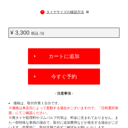
?
タイヤサイズの確認方法
¥ 3,300
税込 /台
ADD
TO
カートに追加
CART
OPTIONS
今すぐ予約
- 注意事項 -
価格は、取付作業１台分です。
※価格は来店日によって変動する場合がございますので、「日程選択画
面」にてご確認ください。
※廃タイヤ処理料やゴムバルブ代等は、料金に含まれておりません。ま
た一部特殊な車両の場合で、取付に追加費用などが発生する場合がござ
います。作業前に、取付店舗で必ずご確認をお願いいたします。