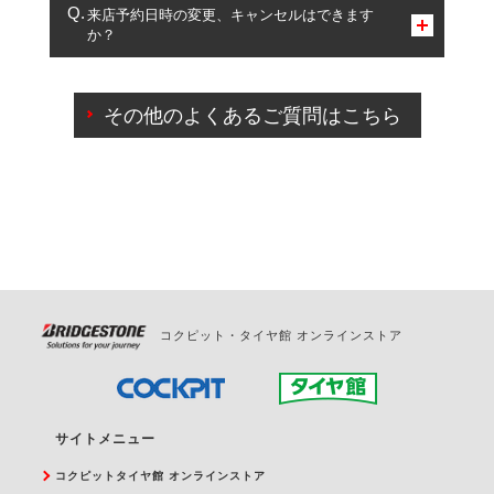
複数サービスのご予約は可能です。
来店予約日時の変更、キャンセルはできます
か？
一部の商品・サービスの組み合わせに限り、同時にご予約が
出来ないものもございます。
ご来店予約日の3営業日前までマイページからの予約
日変更が可能です。
その他のよくあるご質問はこちら
ご来店予約日の3営業日前を過ぎている場合のご予約
の日時変更につきましては、直接ご予約の店舗まで
お問合せください。
また、やむを得ない事由によりご予約のキャンセル
をご希望の際は、直接ご予約いただいた店舗へご連
絡ください。
コクピット・タイヤ館 オンラインストア
サイトメニュー
コクピットタイヤ館 オンラインストア