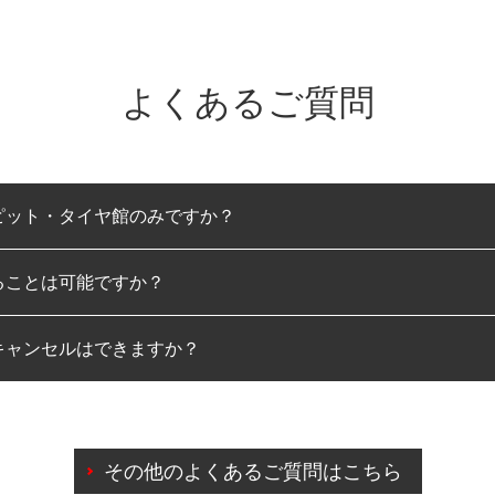
よくあるご質問
ピット・タイヤ館のみですか？
ることは可能ですか？
のみとなります。
キャンセルはできますか？
は可能です。
わせに限り、同時にご予約が出来ないものもございます。
日前までマイページからの予約日変更が可能です。
日前を過ぎている場合のご予約の日時変更につきましては、直
その他のよくあるご質問はこちら
由によりご予約のキャンセルをご希望の際は、直接ご予約いた