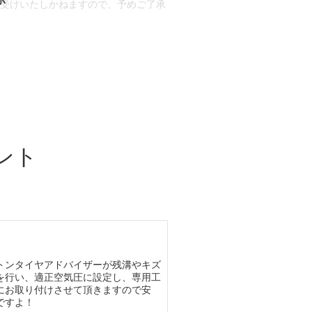
お受けいたしかねますので、予めご了承
合もございます。
場合など含め)によっては、ご来店当日
ざいます。
ント
トンタイヤアドバイザーが残溝やキズ
を行い、適正空気圧に設定し、専用工
にお取り付けさせて頂きますので安
ですよ！