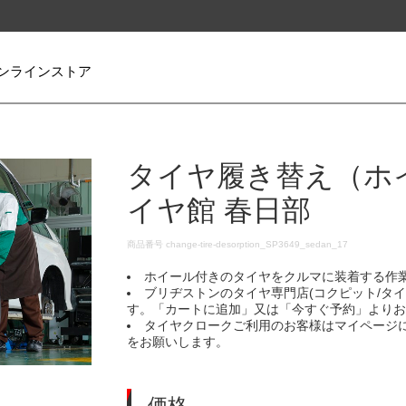
ンラインストア
タイヤ履き替え（ホ
イヤ館 春日部
DETAILS
商品番号
change-tire-desorption_SP3649_sedan_17
ホイール付きのタイヤをクルマに装着する作
ブリヂストンのタイヤ専門店(コクピット/タ
す。「カートに追加」又は「今すぐ予約」より
タイヤクロークご利用のお客様はマイページ
をお願いします。
価格