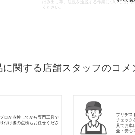
はみ出し等、法規を逸脱する作業については、
ください。
※輸入車や一部希少車種等には対応できない場
※おクルマの状態(作業の安全性を確保できない
であっても、作業をお断りさせて頂く場合もご
品に関する店舗スタッフのコメ
ブリヂス
プロが点検してから専門工具で
チェック
り付け後の点検もお任せくださ
具でお車
全・安心