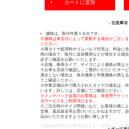
カートに追加
TO
CART
OPTIONS
- 注意事項 
価格は、取付作業１台分です。
※価格は来店日によって変動する場合がござい
ください。
※廃タイヤ処理料やゴムバルブ代等は、料金に
両の場合で、取付に追加費用などが発生する場
必ずご確認をお願いいたします。
※店舗、車両タイプ、サイズにより価格が異な
※お車を店頭で確認し、ご選択いただいたサー
適合しない場合は、表示価格と作業価格が異な
てご確認ください。
※作業店舗以外で購入されたタイヤの場合は、
います。詳しくは、店舗にてご確認ください。
※メンテパック会員のお客様は、未使用チケッ
当サービスをご利用頂けます。
※ご注文時のサイズ間違いなど、お客様の責に
交換、返品返金等お受けいたしかねますので、
込みいただきますようお願い致します。
※違法改造車の入庫作業および、作業によって