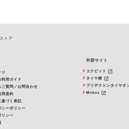
ンストア
外部サイト
launch
コクピット
ージ
launch
タイヤ館
の利用ガイド
ブリヂストンタイヤオ
るご質問／お問合わせ
launch
Mobox
利用規約
に基づく表記
バシーポリシー
ポリシー
報