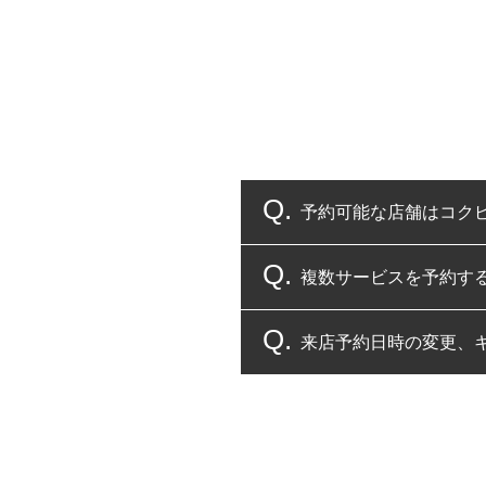
予約可能な店舗はコク
複数サービスを予約す
コクピット・タイヤ館
来店予約日時の変更、
複数サービスのご予約
一部の商品・サービスの組み合
ご来店予約日の3営業
ご来店予約日の3営業
ください。
また、やむを得ない事