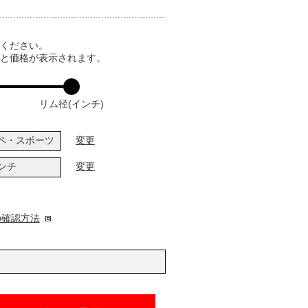
てください。
ると価格が表示されます。
リム径(インチ)
ペ・スポーツ
変更
インチ
変更
の確認方法