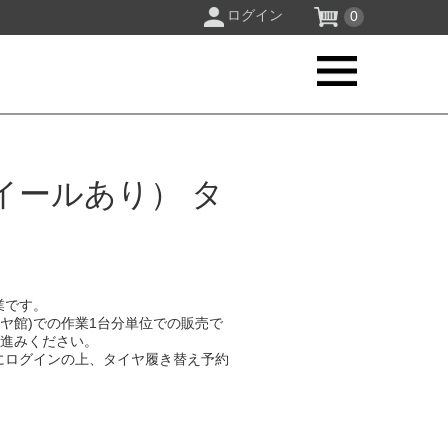
ログイン
0
イールあり） タ
業です。
イヤ館)での作業1台分単位での販売で
お進みください。
にログインの上、タイヤ履き替え予約