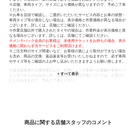
※店舗、車両タイプ、サイズにより価格が異なりますので、予めご了承
ください。
※お車を店頭で確認し、ご選択いただいたサービス内容とお車の状態・
車両タイプ等が適合しない場合は、表示価格と作業価格が異なる場合が
ございます。詳しくは、店舗にてご確認ください。
※作業店舗以外で購入されたタイヤの場合は、作業料金が表示価格と異
なる場合がございます。詳しくは、店舗にてご確認ください。
※メンテパック会員のお客様は、未使用チケットをお持ちの場合、表示
価格に関わらず当サービスをご利用頂けます。
※ご注文時のサイズ間違いなど、お客様の責により取付ができない場合
も含め、商品の交換、返品返金等お受けいたしかねますので、必ず車両
やサイズ等をご確認の上お申し込みいただきますようお願い致します。
※違法改造車の入庫作業および、作業によって車体への接触や車枠やフ
ェンダーからのはみ出し等、法規を逸脱する作業については、お受けい
たしかねますので、予めご了承ください。
※輸入車や一部希少車種等には対応できない場合もございます。
※おクルマの状態(作業の安全性を確保できない場合など含め)によって
は、ご来店当日であっても、作業をお断りさせて頂く場合もございま
す。
ADDITIONAL
INFORMATION
商品に関する店舗スタッフのコメント