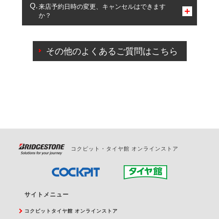
複数サービスのご予約は可能です。
来店予約日時の変更、キャンセルはできます
か？
一部の商品・サービスの組み合わせに限り、同時にご予約が
出来ないものもございます。
ご来店予約日の3営業日前までマイページからの予約
日変更が可能です。
その他のよくあるご質問はこちら
ご来店予約日の3営業日前を過ぎている場合のご予約
の日時変更につきましては、直接ご予約の店舗まで
お問合せください。
また、やむを得ない事由によりご予約のキャンセル
をご希望の際は、直接ご予約いただいた店舗へご連
絡ください。
コクピット・タイヤ館 オンラインストア
サイトメニュー
コクピットタイヤ館 オンラインストア