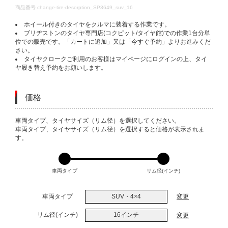
DETAILS
商品番号
change-tire-desorption_SP3649_suv_16
ホイール付きのタイヤをクルマに装着する作業です。
ブリヂストンのタイヤ専門店(コクピット/タイヤ館)での作業1台分単
位での販売です。「カートに追加」又は「今すぐ予約」よりお進みくだ
さい。
タイヤクロークご利用のお客様はマイページにログインの上、タイ
ヤ履き替え予約をお願いします。
価格
VARIATIONS
車両タイプ、タイヤサイズ（リム径）を選択してください。
車両タイプ、タイヤサイズ（リム径）を選択すると価格が表示されま
す。
車両タイプ
リム径(インチ)
車両タイプ
SUV・4×4
変更
リム径(インチ)
16インチ
変更