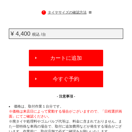
?
タイヤサイズの確認方法
¥ 4,400
税込 /台
ADD
TO
カートに追加
CART
OPTIONS
今すぐ予約
- 注意事項 -
価格は、取付作業１台分です。
※価格は来店日によって変動する場合がございますので、「日程選択画
面」にてご確認ください。
※廃タイヤ処理料やゴムバルブ代等は、料金に含まれておりません。ま
た一部特殊な車両の場合で、取付に追加費用などが発生する場合がござ
います。作業前に、取付店舗で必ずご確認をお願いいたします。