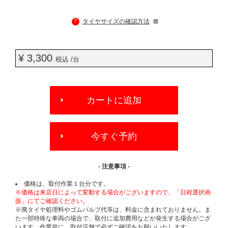
?
タイヤサイズの確認方法
¥ 3,300
税込 /台
ADD
TO
カートに追加
CART
OPTIONS
今すぐ予約
- 注意事項 -
価格は、取付作業１台分です。
※価格は来店日によって変動する場合がございますので、「日程選択画
面」にてご確認ください。
※廃タイヤ処理料やゴムバルブ代等は、料金に含まれておりません。ま
た一部特殊な車両の場合で、取付に追加費用などが発生する場合がござ
います。作業前に、取付店舗で必ずご確認をお願いいたします。