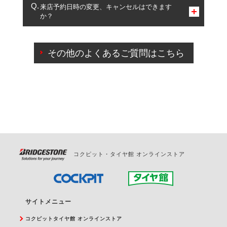
複数サービスのご予約は可能です。
来店予約日時の変更、キャンセルはできます
か？
一部の商品・サービスの組み合わせに限り、同時にご予約が
出来ないものもございます。
ご来店予約日の3営業日前までマイページからの予約
日変更が可能です。
その他のよくあるご質問はこちら
ご来店予約日の3営業日前を過ぎている場合のご予約
の日時変更につきましては、直接ご予約の店舗まで
お問合せください。
また、やむを得ない事由によりご予約のキャンセル
をご希望の際は、直接ご予約いただいた店舗へご連
絡ください。
コクピット・タイヤ館 オンラインストア
サイトメニュー
コクピットタイヤ館 オンラインストア