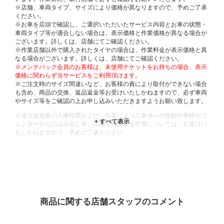
※店舗、車両タイプ、サイズにより価格が異なりますので、予めご了承
ください。
※お車を店頭で確認し、ご選択いただいたサービス内容とお車の状態・
車両タイプ等が適合しない場合は、表示価格と作業価格が異なる場合が
ございます。詳しくは、店舗にてご確認ください。
※作業店舗以外で購入されたタイヤの場合は、作業料金が表示価格と異
なる場合がございます。詳しくは、店舗にてご確認ください。
※メンテパック会員のお客様は、未使用チケットをお持ちの場合、表示
価格に関わらず当サービスをご利用頂けます。
※ご注文時のサイズ間違いなど、お客様の責により取付ができない場合
も含め、商品の交換、返品返金等お受けいたしかねますので、必ず車両
やサイズ等をご確認の上お申し込みいただきますようお願い致します。
※違法改造車の入庫作業および、作業によって車体への接触や車枠やフ
ェンダーからのはみ出し等、法規を逸脱する作業については、お受けい
たしかねますので、予めご了承ください。
※輸入車や一部希少車種等には対応できない場合もございます。
※おクルマの状態(作業の安全性を確保できない場合など含め)によって
は、ご来店当日であっても、作業をお断りさせて頂く場合もございま
す。
ADDITIONAL
INFORMATION
商品に関する店舗スタッフのコメント