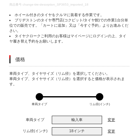
DETAILS
商品番号
change-tire-desorption_SP3653_imported_18
ホイール付きのタイヤをクルマに装着する作業です。
ブリヂストンのタイヤ専門店(コクピット/タイヤ館)での作業1台分単
位での販売です。「カートに追加」又は「今すぐ予約」よりお進みくだ
さい。
タイヤクロークご利用のお客様はマイページにログインの上、タイ
ヤ履き替え予約をお願いします。
価格
VARIATIONS
車両タイプ、タイヤサイズ（リム径）を選択してください。
車両タイプ、タイヤサイズ（リム径）を選択すると価格が表示されま
す。
車両タイプ
リム径(インチ)
車両タイプ
輸入車
変更
リム径(インチ)
18インチ
変更