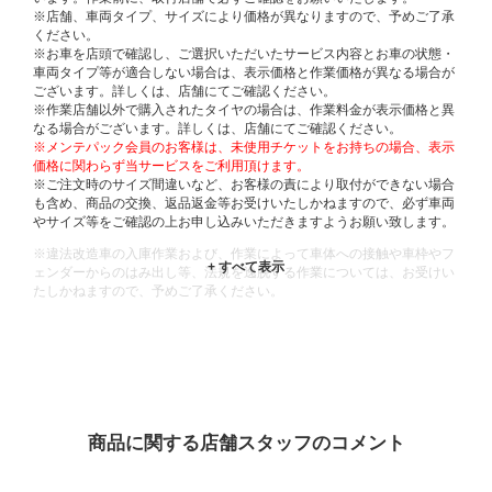
※店舗、車両タイプ、サイズにより価格が異なりますので、予めご了承
ください。
※お車を店頭で確認し、ご選択いただいたサービス内容とお車の状態・
車両タイプ等が適合しない場合は、表示価格と作業価格が異なる場合が
ございます。詳しくは、店舗にてご確認ください。
※作業店舗以外で購入されたタイヤの場合は、作業料金が表示価格と異
なる場合がございます。詳しくは、店舗にてご確認ください。
※メンテパック会員のお客様は、未使用チケットをお持ちの場合、表示
価格に関わらず当サービスをご利用頂けます。
※ご注文時のサイズ間違いなど、お客様の責により取付ができない場合
も含め、商品の交換、返品返金等お受けいたしかねますので、必ず車両
やサイズ等をご確認の上お申し込みいただきますようお願い致します。
※違法改造車の入庫作業および、作業によって車体への接触や車枠やフ
ェンダーからのはみ出し等、法規を逸脱する作業については、お受けい
たしかねますので、予めご了承ください。
※輸入車や一部希少車種等には対応できない場合もございます。
※おクルマの状態(作業の安全性を確保できない場合など含め)によって
は、ご来店当日であっても、作業をお断りさせて頂く場合もございま
す。
ADDITIONAL
INFORMATION
商品に関する店舗スタッフのコメント