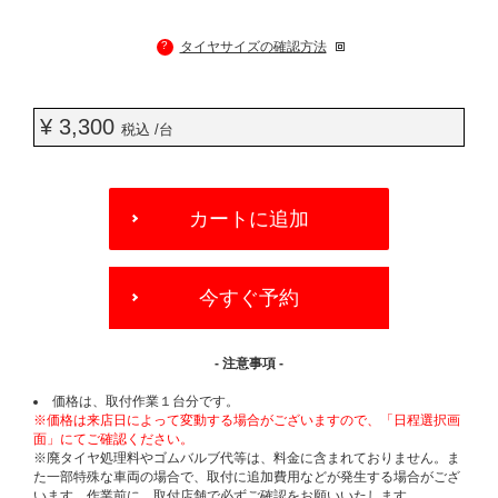
?
タイヤサイズの確認方法
¥ 3,300
税込 /台
ADD
TO
カートに追加
CART
OPTIONS
今すぐ予約
- 注意事項 -
価格は、取付作業１台分です。
※価格は来店日によって変動する場合がございますので、「日程選択画
面」にてご確認ください。
※廃タイヤ処理料やゴムバルブ代等は、料金に含まれておりません。ま
た一部特殊な車両の場合で、取付に追加費用などが発生する場合がござ
います。作業前に、取付店舗で必ずご確認をお願いいたします。