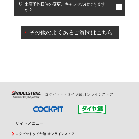
複数サービスのご予約は可能です。
来店予約日時の変更、キャンセルはできます
か？
一部の商品・サービスの組み合わせに限り、同時にご予約が
出来ないものもございます。
ご来店予約日の3営業日前までマイページからの予約
日変更が可能です。
その他のよくあるご質問はこちら
ご来店予約日の3営業日前を過ぎている場合のご予約
の日時変更につきましては、直接ご予約の店舗まで
お問合せください。
また、やむを得ない事由によりご予約のキャンセル
をご希望の際は、直接ご予約いただいた店舗へご連
絡ください。
コクピット・タイヤ館 オンラインストア
サイトメニュー
コクピットタイヤ館 オンラインストア