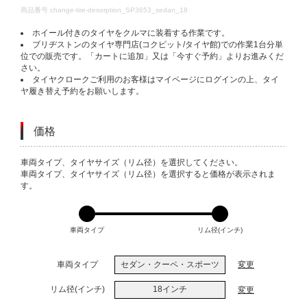
DETAILS
商品番号
change-tire-desorption_SP3653_sedan_18
ホイール付きのタイヤをクルマに装着する作業です。
ブリヂストンのタイヤ専門店(コクピット/タイヤ館)での作業1台分単
位での販売です。「カートに追加」又は「今すぐ予約」よりお進みくだ
さい。
タイヤクロークご利用のお客様はマイページにログインの上、タイ
ヤ履き替え予約をお願いします。
価格
VARIATIONS
車両タイプ、タイヤサイズ（リム径）を選択してください。
車両タイプ、タイヤサイズ（リム径）を選択すると価格が表示されま
す。
車両タイプ
リム径(インチ)
車両タイプ
セダン・クーペ・スポーツ
変更
リム径(インチ)
18インチ
変更