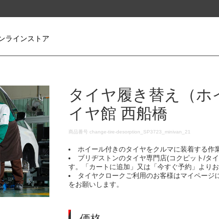
ンラインストア
タイヤ履き替え（ホ
イヤ館 西船橋
DETAILS
商品番号
change-tire-desorption_SP3723_minivan_21
ホイール付きのタイヤをクルマに装着する作
ブリヂストンのタイヤ専門店(コクピット/タ
す。「カートに追加」又は「今すぐ予約」より
タイヤクロークご利用のお客様はマイページ
をお願いします。
価格