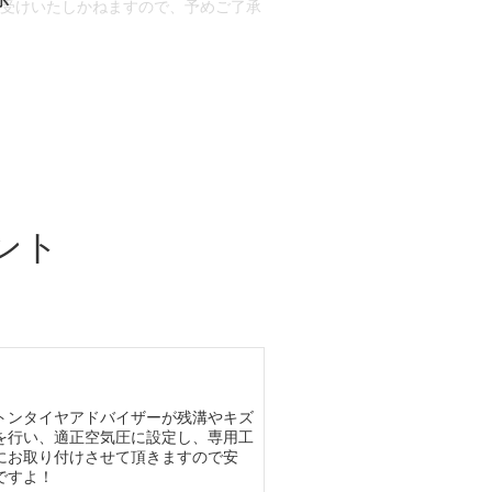
お受けいたしかねますので、予めご了承
合もございます。
場合など含め)によっては、ご来店当日
ざいます。
ント
トンタイヤアドバイザーが残溝やキズ
を行い、適正空気圧に設定し、専用工
にお取り付けさせて頂きますので安
ですよ！