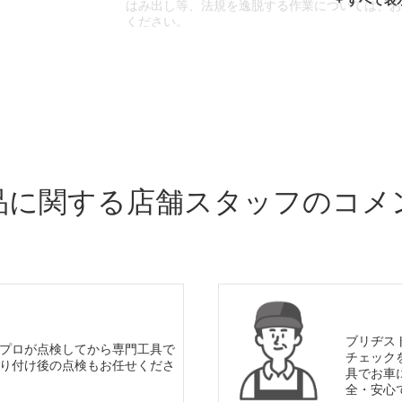
はみ出し等、法規を逸脱する作業については、
ください。
※輸入車や一部希少車種等には対応できない場
※おクルマの状態(作業の安全性を確保できない
であっても、作業をお断りさせて頂く場合もご
品に関する店舗スタッフのコメ
ブリヂス
プロが点検してから専門工具で
チェック
り付け後の点検もお任せくださ
具でお車
全・安心