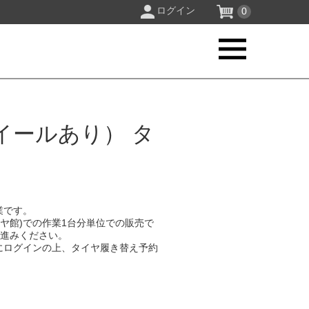
ログイン
0
イールあり） タ
業です。
イヤ館)での作業1台分単位での販売で
お進みください。
にログインの上、タイヤ履き替え予約