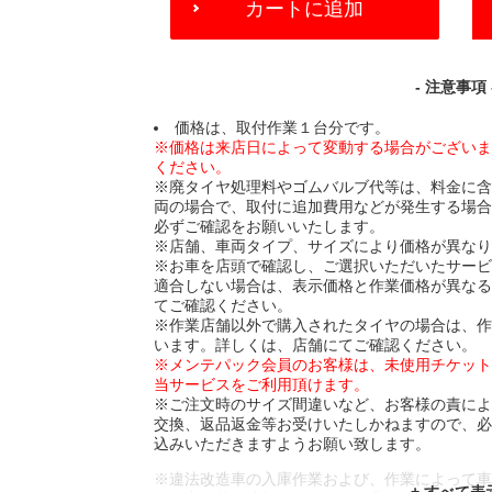
カートに追加
TO
CART
OPTIONS
- 注意事項 
価格は、取付作業１台分です。
※価格は来店日によって変動する場合がござい
ください。
※廃タイヤ処理料やゴムバルブ代等は、料金に
両の場合で、取付に追加費用などが発生する場
必ずご確認をお願いいたします。
※店舗、車両タイプ、サイズにより価格が異な
※お車を店頭で確認し、ご選択いただいたサー
適合しない場合は、表示価格と作業価格が異な
てご確認ください。
※作業店舗以外で購入されたタイヤの場合は、
います。詳しくは、店舗にてご確認ください。
※メンテパック会員のお客様は、未使用チケッ
当サービスをご利用頂けます。
※ご注文時のサイズ間違いなど、お客様の責に
交換、返品返金等お受けいたしかねますので、
込みいただきますようお願い致します。
※違法改造車の入庫作業および、作業によって