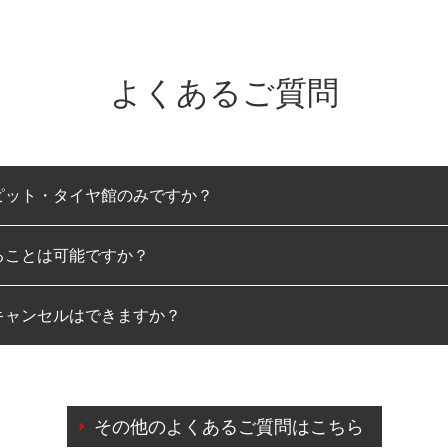
よくあるご質問
ピット・タイヤ館のみですか？
ることは可能ですか？
のみとなります。
キャンセルはできますか？
は可能です。
わせに限り、同時にご予約が出来ないものもございます。
日前までマイページからの予約日変更が可能です。
日前を過ぎている場合のご予約の日時変更につきましては、直
その他のよくあるご質問はこちら
由によりご予約のキャンセルをご希望の際は、直接ご予約いた