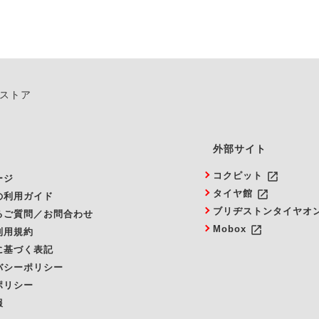
ンストア
外部サイト
launch
コクピット
ージ
launch
タイヤ館
の利用ガイド
ブリヂストンタイヤオ
るご質問／お問合わせ
launch
Mobox
利用規約
に基づく表記
バシーポリシー
ポリシー
報