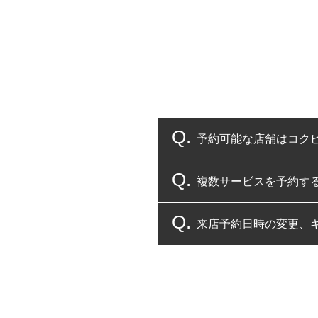
予約可能な店舗はコク
複数サービスを予約す
コクピット・タイヤ館
来店予約日時の変更、
複数サービスのご予約
一部の商品・サービスの組み合
ご来店予約日の3営業
ご来店予約日の3営業
ください。
また、やむを得ない事