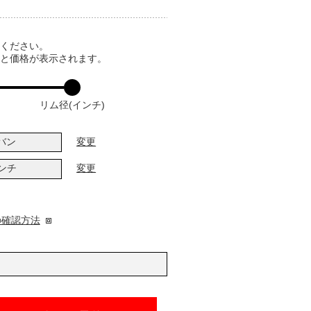
てください。
ると価格が表示されます。
リム径(インチ)
バン
変更
インチ
変更
の確認方法