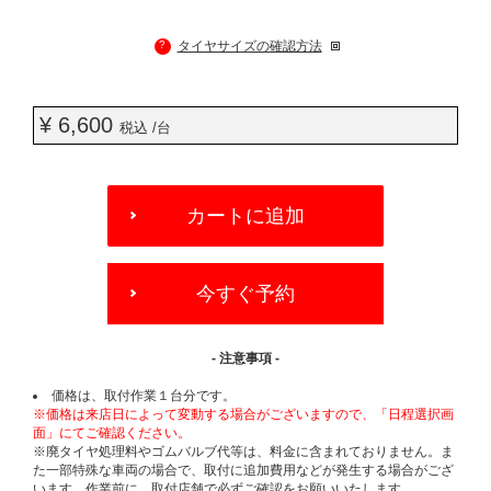
?
タイヤサイズの確認方法
¥ 6,600
税込 /台
ADD
TO
カートに追加
CART
OPTIONS
今すぐ予約
- 注意事項 -
価格は、取付作業１台分です。
※価格は来店日によって変動する場合がございますので、「日程選択画
面」にてご確認ください。
※廃タイヤ処理料やゴムバルブ代等は、料金に含まれておりません。ま
た一部特殊な車両の場合で、取付に追加費用などが発生する場合がござ
います。作業前に、取付店舗で必ずご確認をお願いいたします。