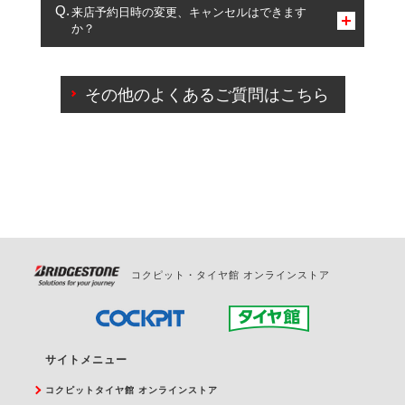
複数サービスのご予約は可能です。
来店予約日時の変更、キャンセルはできます
か？
一部の商品・サービスの組み合わせに限り、同時にご予約が
出来ないものもございます。
ご来店予約日の3営業日前までマイページからの予約
日変更が可能です。
その他のよくあるご質問はこちら
ご来店予約日の3営業日前を過ぎている場合のご予約
の日時変更につきましては、直接ご予約の店舗まで
お問合せください。
また、やむを得ない事由によりご予約のキャンセル
をご希望の際は、直接ご予約いただいた店舗へご連
絡ください。
コクピット・タイヤ館 オンラインストア
サイトメニュー
コクピットタイヤ館 オンラインストア