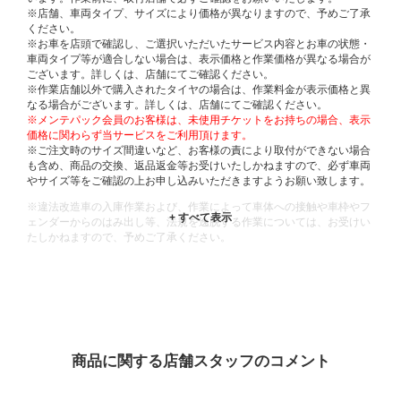
※店舗、車両タイプ、サイズにより価格が異なりますので、予めご了承
ください。
※お車を店頭で確認し、ご選択いただいたサービス内容とお車の状態・
車両タイプ等が適合しない場合は、表示価格と作業価格が異なる場合が
ございます。詳しくは、店舗にてご確認ください。
※作業店舗以外で購入されたタイヤの場合は、作業料金が表示価格と異
なる場合がございます。詳しくは、店舗にてご確認ください。
※メンテパック会員のお客様は、未使用チケットをお持ちの場合、表示
価格に関わらず当サービスをご利用頂けます。
※ご注文時のサイズ間違いなど、お客様の責により取付ができない場合
も含め、商品の交換、返品返金等お受けいたしかねますので、必ず車両
やサイズ等をご確認の上お申し込みいただきますようお願い致します。
※違法改造車の入庫作業および、作業によって車体への接触や車枠やフ
ェンダーからのはみ出し等、法規を逸脱する作業については、お受けい
たしかねますので、予めご了承ください。
※輸入車や一部希少車種等には対応できない場合もございます。
※おクルマの状態(作業の安全性を確保できない場合など含め)によって
は、ご来店当日であっても、作業をお断りさせて頂く場合もございま
す。
ADDITIONAL
INFORMATION
商品に関する店舗スタッフのコメント