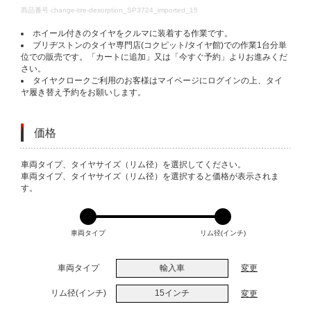
DETAILS
商品番号
change-tire-desorption_SP3724_imported_15
ホイール付きのタイヤをクルマに装着する作業です。
ブリヂストンのタイヤ専門店(コクピット/タイヤ館)での作業1台分単
位での販売です。「カートに追加」又は「今すぐ予約」よりお進みくだ
さい。
タイヤクロークご利用のお客様はマイページにログインの上、タイ
ヤ履き替え予約をお願いします。
価格
VARIATIONS
車両タイプ、タイヤサイズ（リム径）を選択してください。
車両タイプ、タイヤサイズ（リム径）を選択すると価格が表示されま
す。
車両タイプ
リム径(インチ)
車両タイプ
輸入車
変更
リム径(インチ)
15インチ
変更