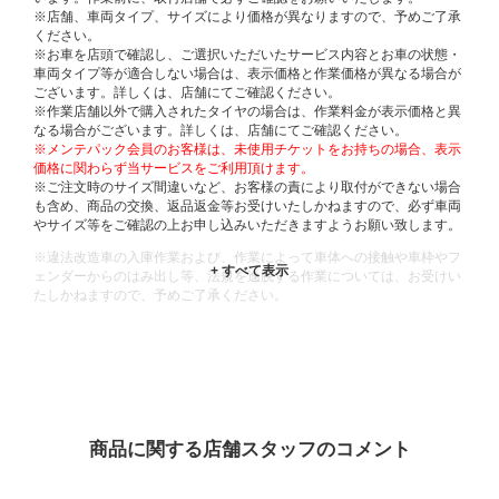
※店舗、車両タイプ、サイズにより価格が異なりますので、予めご了承
ください。
※お車を店頭で確認し、ご選択いただいたサービス内容とお車の状態・
車両タイプ等が適合しない場合は、表示価格と作業価格が異なる場合が
ございます。詳しくは、店舗にてご確認ください。
※作業店舗以外で購入されたタイヤの場合は、作業料金が表示価格と異
なる場合がございます。詳しくは、店舗にてご確認ください。
※メンテパック会員のお客様は、未使用チケットをお持ちの場合、表示
価格に関わらず当サービスをご利用頂けます。
※ご注文時のサイズ間違いなど、お客様の責により取付ができない場合
も含め、商品の交換、返品返金等お受けいたしかねますので、必ず車両
やサイズ等をご確認の上お申し込みいただきますようお願い致します。
※違法改造車の入庫作業および、作業によって車体への接触や車枠やフ
ェンダーからのはみ出し等、法規を逸脱する作業については、お受けい
たしかねますので、予めご了承ください。
※輸入車や一部希少車種等には対応できない場合もございます。
※おクルマの状態(作業の安全性を確保できない場合など含め)によって
は、ご来店当日であっても、作業をお断りさせて頂く場合もございま
す。
ADDITIONAL
INFORMATION
商品に関する店舗スタッフのコメント