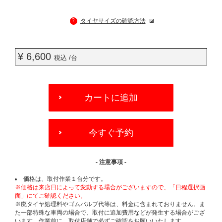
?
タイヤサイズの確認方法
¥ 6,600
税込 /台
ADD
TO
カートに追加
CART
OPTIONS
今すぐ予約
- 注意事項 -
価格は、取付作業１台分です。
※価格は来店日によって変動する場合がございますので、「日程選択画
面」にてご確認ください。
※廃タイヤ処理料やゴムバルブ代等は、料金に含まれておりません。ま
た一部特殊な車両の場合で、取付に追加費用などが発生する場合がござ
います。作業前に、取付店舗で必ずご確認をお願いいたします。