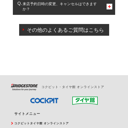
複数サービスのご予約は可能です。
来店予約日時の変更、キャンセルはできます
か？
一部の商品・サービスの組み合わせに限り、同時にご予約が
出来ないものもございます。
ご来店予約日の3営業日前までマイページからの予約
日変更が可能です。
その他のよくあるご質問はこちら
ご来店予約日の3営業日前を過ぎている場合のご予約
の日時変更につきましては、直接ご予約の店舗まで
お問合せください。
また、やむを得ない事由によりご予約のキャンセル
をご希望の際は、直接ご予約いただいた店舗へご連
絡ください。
コクピット・タイヤ館 オンラインストア
サイトメニュー
コクピットタイヤ館 オンラインストア