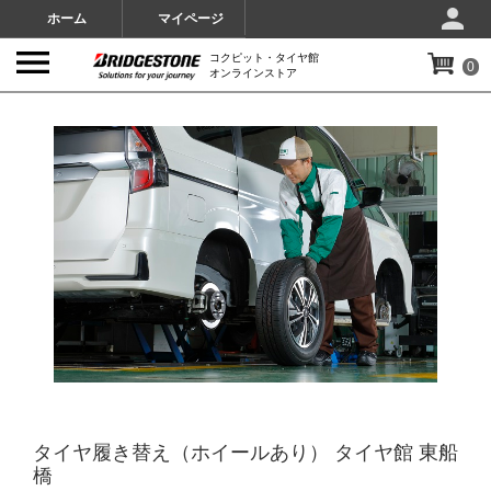
ホーム
マイページ
コクピット・タイヤ館
0
オンラインストア
IMAGES
タイヤ履き替え（ホイールあり） タイヤ館 東船
橋