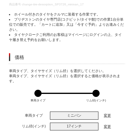
DETAILS
商品番号
change-tire-desorption_SP3726_minivan_17
ホイール付きのタイヤをクルマに装着する作業です。
ブリヂストンのタイヤ専門店(コクピット/タイヤ館)での作業1台分単
位での販売です。「カートに追加」又は「今すぐ予約」よりお進みくだ
さい。
タイヤクロークご利用のお客様はマイページにログインの上、タイ
ヤ履き替え予約をお願いします。
価格
VARIATIONS
車両タイプ、タイヤサイズ（リム径）を選択してください。
車両タイプ、タイヤサイズ（リム径）を選択すると価格が表示されま
す。
車両タイプ
リム径(インチ)
車両タイプ
ミニバン
変更
リム径(インチ)
17インチ
変更