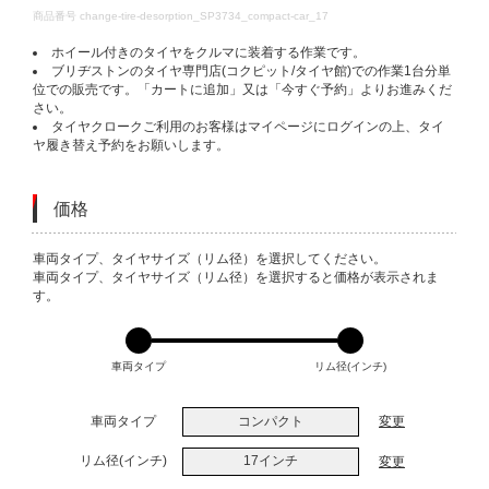
DETAILS
商品番号
change-tire-desorption_SP3734_compact-car_17
ホイール付きのタイヤをクルマに装着する作業です。
ブリヂストンのタイヤ専門店(コクピット/タイヤ館)での作業1台分単
位での販売です。「カートに追加」又は「今すぐ予約」よりお進みくだ
さい。
タイヤクロークご利用のお客様はマイページにログインの上、タイ
ヤ履き替え予約をお願いします。
価格
VARIATIONS
車両タイプ、タイヤサイズ（リム径）を選択してください。
車両タイプ、タイヤサイズ（リム径）を選択すると価格が表示されま
す。
車両タイプ
リム径(インチ)
車両タイプ
コンパクト
変更
リム径(インチ)
17インチ
変更