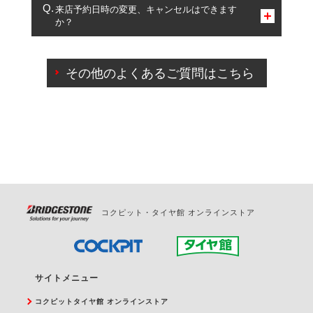
複数サービスのご予約は可能です。
来店予約日時の変更、キャンセルはできます
か？
一部の商品・サービスの組み合わせに限り、同時にご予約が
出来ないものもございます。
ご来店予約日の3営業日前までマイページからの予約
日変更が可能です。
その他のよくあるご質問はこちら
ご来店予約日の3営業日前を過ぎている場合のご予約
の日時変更につきましては、直接ご予約の店舗まで
お問合せください。
また、やむを得ない事由によりご予約のキャンセル
をご希望の際は、直接ご予約いただいた店舗へご連
絡ください。
コクピット・タイヤ館 オンラインストア
サイトメニュー
コクピットタイヤ館 オンラインストア