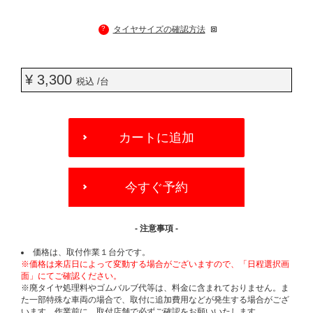
?
タイヤサイズの確認方法
¥ 3,300
税込 /台
ADD
TO
カートに追加
CART
OPTIONS
今すぐ予約
- 注意事項 -
価格は、取付作業１台分です。
※価格は来店日によって変動する場合がございますので、「日程選択画
面」にてご確認ください。
※廃タイヤ処理料やゴムバルブ代等は、料金に含まれておりません。ま
た一部特殊な車両の場合で、取付に追加費用などが発生する場合がござ
います。作業前に、取付店舗で必ずご確認をお願いいたします。