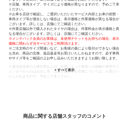
※店舗、車両タイプ、サイズにより価格が異なりますので、予めご了承
ください。
※お車を店頭で確認し、ご選択いただいたサービス内容とお車の状態・
車両タイプ等が適合しない場合は、表示価格と作業価格が異なる場合が
ございます。詳しくは、店舗にてご確認ください。
※作業店舗以外で購入されたタイヤの場合は、作業料金が表示価格と異
なる場合がございます。詳しくは、店舗にてご確認ください。
※メンテパック会員のお客様は、未使用チケットをお持ちの場合、表示
価格に関わらず当サービスをご利用頂けます。
※ご注文時のサイズ間違いなど、お客様の責により取付ができない場合
も含め、商品の交換、返品返金等お受けいたしかねますので、必ず車両
やサイズ等をご確認の上お申し込みいただきますようお願い致します。
※違法改造車の入庫作業および、作業によって車体への接触や車枠やフ
ェンダーからのはみ出し等、法規を逸脱する作業については、お受けい
たしかねますので、予めご了承ください。
※輸入車や一部希少車種等には対応できない場合もございます。
※おクルマの状態(作業の安全性を確保できない場合など含め)によって
は、ご来店当日であっても、作業をお断りさせて頂く場合もございま
す。
ADDITIONAL
INFORMATION
商品に関する店舗スタッフのコメント