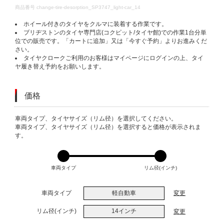
DETAILS
商品番号
change-tire-desorption_SP3747_light-car_14
ホイール付きのタイヤをクルマに装着する作業です。
ブリヂストンのタイヤ専門店(コクピット/タイヤ館)での作業1台分単
位での販売です。「カートに追加」又は「今すぐ予約」よりお進みくだ
さい。
タイヤクロークご利用のお客様はマイページにログインの上、タイ
ヤ履き替え予約をお願いします。
価格
VARIATIONS
車両タイプ、タイヤサイズ（リム径）を選択してください。
車両タイプ、タイヤサイズ（リム径）を選択すると価格が表示されま
す。
車両タイプ
リム径(インチ)
車両タイプ
軽自動車
変更
リム径(インチ)
14インチ
変更