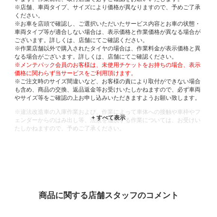
※店舗、車両タイプ、サイズにより価格が異なりますので、予めご了承
ください。
※お車を店頭で確認し、ご選択いただいたサービス内容とお車の状態・
車両タイプ等が適合しない場合は、表示価格と作業価格が異なる場合が
ございます。詳しくは、店舗にてご確認ください。
※作業店舗以外で購入されたタイヤの場合は、作業料金が表示価格と異
なる場合がございます。詳しくは、店舗にてご確認ください。
※メンテパック会員のお客様は、未使用チケットをお持ちの場合、表示
価格に関わらず当サービスをご利用頂けます。
※ご注文時のサイズ間違いなど、お客様の責により取付ができない場合
も含め、商品の交換、返品返金等お受けいたしかねますので、必ず車両
やサイズ等をご確認の上お申し込みいただきますようお願い致します。
※違法改造車の入庫作業および、作業によって車体への接触や車枠やフ
ェンダーからのはみ出し等、法規を逸脱する作業については、お受けい
たしかねますので、予めご了承ください。
※輸入車や一部希少車種等には対応できない場合もございます。
※おクルマの状態(作業の安全性を確保できない場合など含め)によって
は、ご来店当日であっても、作業をお断りさせて頂く場合もございま
す。
ADDITIONAL
INFORMATION
商品に関する店舗スタッフのコメント