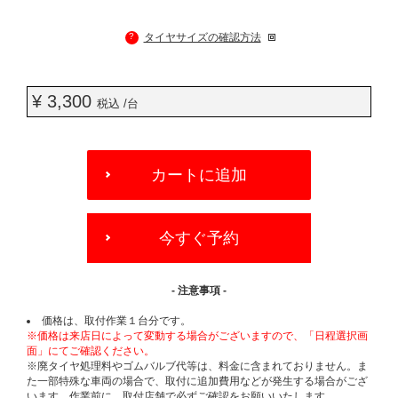
?
タイヤサイズの確認方法
¥ 3,300
税込 /台
ADD
TO
カートに追加
CART
OPTIONS
今すぐ予約
- 注意事項 -
価格は、取付作業１台分です。
※価格は来店日によって変動する場合がございますので、「日程選択画
面」にてご確認ください。
※廃タイヤ処理料やゴムバルブ代等は、料金に含まれておりません。ま
た一部特殊な車両の場合で、取付に追加費用などが発生する場合がござ
います。作業前に、取付店舗で必ずご確認をお願いいたします。