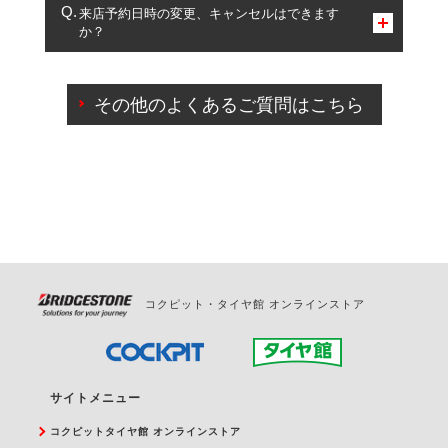
複数サービスのご予約は可能です。
来店予約日時の変更、キャンセルはできます
か？
一部の商品・サービスの組み合わせに限り、同時にご予約が
出来ないものもございます。
ご来店予約日の3営業日前までマイページからの予約
日変更が可能です。
その他のよくあるご質問はこちら
ご来店予約日の3営業日前を過ぎている場合のご予約
の日時変更につきましては、直接ご予約の店舗まで
お問合せください。
また、やむを得ない事由によりご予約のキャンセル
をご希望の際は、直接ご予約いただいた店舗へご連
絡ください。
コクピット・タイヤ館 オンラインストア
サイトメニュー
コクピットタイヤ館 オンラインストア