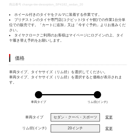
DETAILS
商品番号
change-tire-desorption_SP4182_sedan_20
ホイール付きのタイヤをクルマに装着する作業です。
ブリヂストンのタイヤ専門店(コクピット/タイヤ館)での作業1台分単
位での販売です。「カートに追加」又は「今すぐ予約」よりお進みくだ
さい。
タイヤクロークご利用のお客様はマイページにログインの上、タイ
ヤ履き替え予約をお願いします。
価格
VARIATIONS
車両タイプ、タイヤサイズ（リム径）を選択してください。
車両タイプ、タイヤサイズ（リム径）を選択すると価格が表示されま
す。
車両タイプ
リム径(インチ)
車両タイプ
セダン・クーペ・スポーツ
変更
リム径(インチ)
20インチ
変更