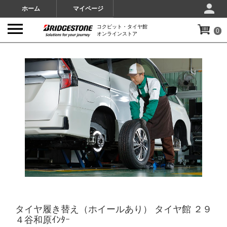
ホーム
マイページ
コクピット・タイヤ館
0
オンラインストア
IMAGES
タイヤ履き替え（ホイールあり） タイヤ館 ２９
４谷和原ｲﾝﾀｰ