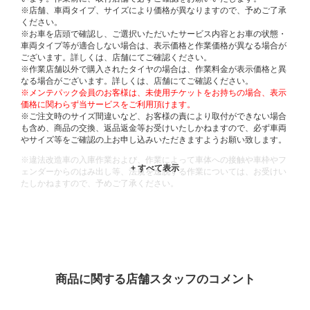
※店舗、車両タイプ、サイズにより価格が異なりますので、予めご了承
ください。
※お車を店頭で確認し、ご選択いただいたサービス内容とお車の状態・
車両タイプ等が適合しない場合は、表示価格と作業価格が異なる場合が
ございます。詳しくは、店舗にてご確認ください。
※作業店舗以外で購入されたタイヤの場合は、作業料金が表示価格と異
なる場合がございます。詳しくは、店舗にてご確認ください。
※メンテパック会員のお客様は、未使用チケットをお持ちの場合、表示
価格に関わらず当サービスをご利用頂けます。
※ご注文時のサイズ間違いなど、お客様の責により取付ができない場合
も含め、商品の交換、返品返金等お受けいたしかねますので、必ず車両
やサイズ等をご確認の上お申し込みいただきますようお願い致します。
※違法改造車の入庫作業および、作業によって車体への接触や車枠やフ
ェンダーからのはみ出し等、法規を逸脱する作業については、お受けい
たしかねますので、予めご了承ください。
※輸入車や一部希少車種等には対応できない場合もございます。
※おクルマの状態(作業の安全性を確保できない場合など含め)によって
は、ご来店当日であっても、作業をお断りさせて頂く場合もございま
す。
ADDITIONAL
INFORMATION
商品に関する店舗スタッフのコメント