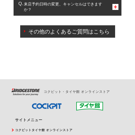
複数サービスのご予約は可能です。
来店予約日時の変更、キャンセルはできます
か？
一部の商品・サービスの組み合わせに限り、同時にご予約が
出来ないものもございます。
ご来店予約日の3営業日前までマイページからの予約
日変更が可能です。
その他のよくあるご質問はこちら
ご来店予約日の3営業日前を過ぎている場合のご予約
の日時変更につきましては、直接ご予約の店舗まで
お問合せください。
また、やむを得ない事由によりご予約のキャンセル
をご希望の際は、直接ご予約いただいた店舗へご連
絡ください。
コクピット・タイヤ館 オンラインストア
サイトメニュー
コクピットタイヤ館 オンラインストア