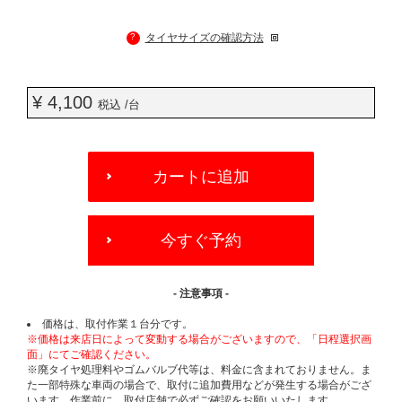
?
タイヤサイズの確認方法
¥ 4,100
税込 /台
ADD
TO
カートに追加
CART
OPTIONS
今すぐ予約
- 注意事項 -
価格は、取付作業１台分です。
※価格は来店日によって変動する場合がございますので、「日程選択画
面」にてご確認ください。
※廃タイヤ処理料やゴムバルブ代等は、料金に含まれておりません。ま
た一部特殊な車両の場合で、取付に追加費用などが発生する場合がござ
います。作業前に、取付店舗で必ずご確認をお願いいたします。