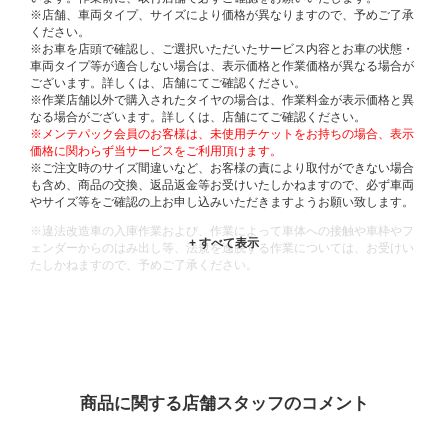
※店舗、車両タイプ、サイズにより価格が異なりますので、予めご了承
ください。
※お車を店頭で確認し、ご選択いただいたサービス内容とお車の状態・
車両タイプ等が適合しない場合は、表示価格と作業価格が異なる場合が
ございます。詳しくは、店舗にてご確認ください。
※作業店舗以外で購入されたタイヤの場合は、作業料金が表示価格と異
なる場合がございます。詳しくは、店舗にてご確認ください。
※メンテパック会員のお客様は、未使用チケットをお持ちの場合、表示
価格に関わらず当サービスをご利用頂けます。
※ご注文時のサイズ間違いなど、お客様の責により取付ができない場合
も含め、商品の交換、返品返金等お受けいたしかねますので、必ず車両
やサイズ等をご確認の上お申し込みいただきますようお願い致します。
※違法改造車の入庫作業および、作業によって車体への接触や車枠やフ
ェンダーからのはみ出し等、法規を逸脱する作業については、お受けい
たしかねますので、予めご了承ください。
※輸入車や一部希少車種等には対応できない場合もございます。
※おクルマの状態(作業の安全性を確保できない場合など含め)によって
は、ご来店当日であっても、作業をお断りさせて頂く場合もございま
す。
ADDITIONAL
INFORMATION
商品に関する店舗スタッフのコメント