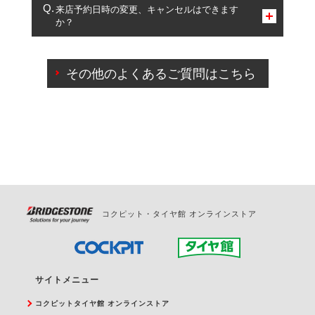
複数サービスのご予約は可能です。
来店予約日時の変更、キャンセルはできます
か？
一部の商品・サービスの組み合わせに限り、同時にご予約が
出来ないものもございます。
ご来店予約日の3営業日前までマイページからの予約
日変更が可能です。
その他のよくあるご質問はこちら
ご来店予約日の3営業日前を過ぎている場合のご予約
の日時変更につきましては、直接ご予約の店舗まで
お問合せください。
また、やむを得ない事由によりご予約のキャンセル
をご希望の際は、直接ご予約いただいた店舗へご連
絡ください。
コクピット・タイヤ館 オンラインストア
サイトメニュー
コクピットタイヤ館 オンラインストア