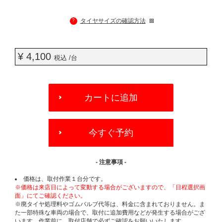
?
タイヤサイズの確認方法
¥ 4,100
税込 /台
ADD
TO
カートに追加
CART
OPTIONS
今すぐ予約
- 注意事項 -
価格は、取付作業１台分です。
※価格は来店日によって変動する場合がございますので、「日程選択画
面」にてご確認ください。
※廃タイヤ処理料やゴムバルブ代等は、料金に含まれておりません。ま
た一部特殊な車両の場合で、取付に追加費用などが発生する場合がござ
います。作業前に、取付店舗で必ずご確認をお願いいたします。