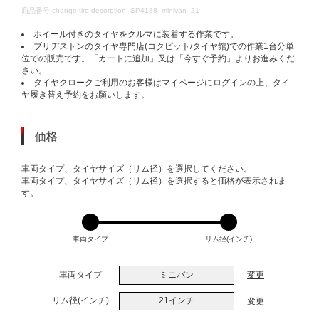
DETAILS
商品番号
change-tire-desorption_SP4188_minivan_21
ホイール付きのタイヤをクルマに装着する作業です。
ブリヂストンのタイヤ専門店(コクピット/タイヤ館)での作業1台分単
位での販売です。「カートに追加」又は「今すぐ予約」よりお進みくだ
さい。
タイヤクロークご利用のお客様はマイページにログインの上、タイ
ヤ履き替え予約をお願いします。
価格
VARIATIONS
車両タイプ、タイヤサイズ（リム径）を選択してください。
車両タイプ、タイヤサイズ（リム径）を選択すると価格が表示されま
す。
車両タイプ
リム径(インチ)
車両タイプ
ミニバン
変更
リム径(インチ)
21インチ
変更