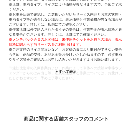
※店舗、車両タイプ、サイズにより価格が異なりますので、予めご了承
ください。
※お車を店頭で確認し、ご選択いただいたサービス内容とお車の状態・
車両タイプ等が適合しない場合は、表示価格と作業価格が異なる場合が
ございます。詳しくは、店舗にてご確認ください。
※作業店舗以外で購入されたタイヤの場合は、作業料金が表示価格と異
なる場合がございます。詳しくは、店舗にてご確認ください。
※メンテパック会員のお客様は、未使用チケットをお持ちの場合、表示
価格に関わらず当サービスをご利用頂けます。
※ご注文時のサイズ間違いなど、お客様の責により取付ができない場合
も含め、商品の交換、返品返金等お受けいたしかねますので、必ず車両
やサイズ等をご確認の上お申し込みいただきますようお願い致します。
※違法改造車の入庫作業および、作業によって車体への接触や車枠やフ
ェンダーからのはみ出し等、法規を逸脱する作業については、お受けい
たしかねますので、予めご了承ください。
※輸入車や一部希少車種等には対応できない場合もございます。
※おクルマの状態(作業の安全性を確保できない場合など含め)によって
は、ご来店当日であっても、作業をお断りさせて頂く場合もございま
す。
ADDITIONAL
INFORMATION
商品に関する店舗スタッフのコメント