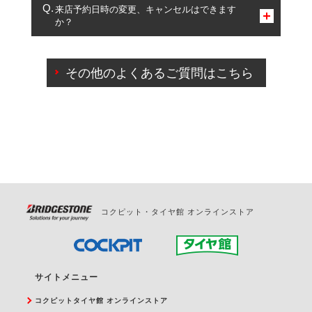
複数サービスのご予約は可能です。
来店予約日時の変更、キャンセルはできます
か？
一部の商品・サービスの組み合わせに限り、同時にご予約が
出来ないものもございます。
ご来店予約日の3営業日前までマイページからの予約
日変更が可能です。
その他のよくあるご質問はこちら
ご来店予約日の3営業日前を過ぎている場合のご予約
の日時変更につきましては、直接ご予約の店舗まで
お問合せください。
また、やむを得ない事由によりご予約のキャンセル
をご希望の際は、直接ご予約いただいた店舗へご連
絡ください。
コクピット・タイヤ館 オンラインストア
サイトメニュー
コクピットタイヤ館 オンラインストア