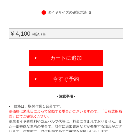
?
タイヤサイズの確認方法
¥ 4,100
税込 /台
ADD
TO
カートに追加
CART
OPTIONS
今すぐ予約
- 注意事項 -
価格は、取付作業１台分です。
※価格は来店日によって変動する場合がございますので、「日程選択画
面」にてご確認ください。
※廃タイヤ処理料やゴムバルブ代等は、料金に含まれておりません。ま
た一部特殊な車両の場合で、取付に追加費用などが発生する場合がござ
います。作業前に、取付店舗で必ずご確認をお願いいたします。