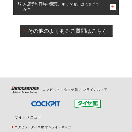
複数サービスのご予約は可能です。
来店予約日時の変更、キャンセルはできます
か？
一部の商品・サービスの組み合わせに限り、同時にご予約が
出来ないものもございます。
ご来店予約日の3営業日前までマイページからの予約
日変更が可能です。
その他のよくあるご質問はこちら
ご来店予約日の3営業日前を過ぎている場合のご予約
の日時変更につきましては、直接ご予約の店舗まで
お問合せください。
また、やむを得ない事由によりご予約のキャンセル
をご希望の際は、直接ご予約いただいた店舗へご連
絡ください。
コクピット・タイヤ館 オンラインストア
サイトメニュー
コクピットタイヤ館 オンラインストア