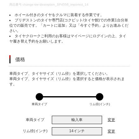
DETAILS
商品番号
change-tire-desorption_SP4556_imported_14
ホイール付きのタイヤをクルマに装着する作業です。
ブリヂストンのタイヤ専門店(コクピット/タイヤ館)での作業1台分単
位での販売です。「カートに追加」又は「今すぐ予約」よりお進みくだ
さい。
タイヤクロークご利用のお客様はマイページにログインの上、タイ
ヤ履き替え予約をお願いします。
価格
VARIATIONS
車両タイプ、タイヤサイズ（リム径）を選択してください。
車両タイプ、タイヤサイズ（リム径）を選択すると価格が表示されま
す。
車両タイプ
リム径(インチ)
車両タイプ
輸入車
変更
リム径(インチ)
14インチ
変更