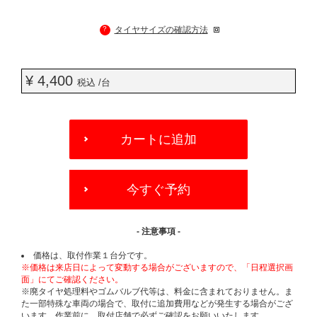
?
タイヤサイズの確認方法
¥ 4,400
税込 /台
ADD
TO
カートに追加
CART
OPTIONS
今すぐ予約
- 注意事項 -
価格は、取付作業１台分です。
※価格は来店日によって変動する場合がございますので、「日程選択画
面」にてご確認ください。
※廃タイヤ処理料やゴムバルブ代等は、料金に含まれておりません。ま
た一部特殊な車両の場合で、取付に追加費用などが発生する場合がござ
います。作業前に、取付店舗で必ずご確認をお願いいたします。