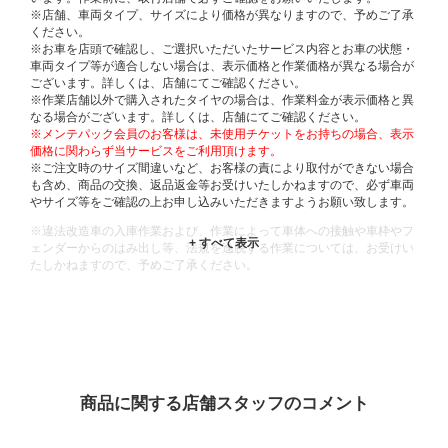
※店舗、車両タイプ、サイズにより価格が異なりますので、予めご了承
ください。
※お車を店頭で確認し、ご選択いただいたサービス内容とお車の状態・
車両タイプ等が適合しない場合は、表示価格と作業価格が異なる場合が
ございます。詳しくは、店舗にてご確認ください。
※作業店舗以外で購入されたタイヤの場合は、作業料金が表示価格と異
なる場合がございます。詳しくは、店舗にてご確認ください。
※メンテパック会員のお客様は、未使用チケットをお持ちの場合、表示
価格に関わらず当サービスをご利用頂けます。
※ご注文時のサイズ間違いなど、お客様の責により取付ができない場合
も含め、商品の交換、返品返金等お受けいたしかねますので、必ず車両
やサイズ等をご確認の上お申し込みいただきますようお願い致します。
※違法改造車の入庫作業および、作業によって車体への接触や車枠やフ
ェンダーからのはみ出し等、法規を逸脱する作業については、お受けい
たしかねますので、予めご了承ください。
※輸入車や一部希少車種等には対応できない場合もございます。
※おクルマの状態(作業の安全性を確保できない場合など含め)によって
は、ご来店当日であっても、作業をお断りさせて頂く場合もございま
す。
ADDITIONAL
INFORMATION
商品に関する店舗スタッフのコメント