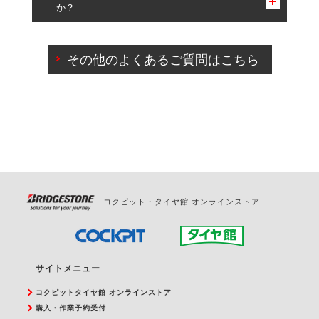
か？
一部の商品・サービスの組み合わせに限り、同時にご予約が
出来ないものもございます。
ご来店予約日の3営業日前までマイページからの予約
日変更が可能です。
その他のよくあるご質問はこちら
ご来店予約日の3営業日前を過ぎている場合のご予約
の日時変更につきましては、直接ご予約の店舗まで
お問合せください。
また、やむを得ない事由によりご予約のキャンセル
をご希望の際は、直接ご予約いただいた店舗へご連
絡ください。
コクピット・タイヤ館 オンラインストア
サイトメニュー
コクピットタイヤ館 オンラインストア
購入・作業予約受付