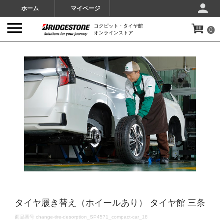
ホーム
マイページ
コクピット・タイヤ館
0
オンラインストア
IMAGES
タイヤ履き替え（ホイールあり） タイヤ館 三条
DETAILS
商品番号
change-tire-desorption_SP4571_compact-car_18