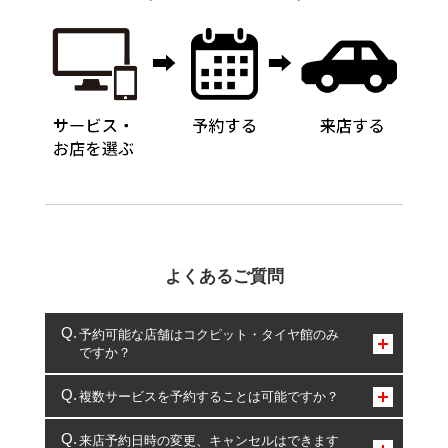
よくあるご質問
予約可能な店舗はコクピット・タイヤ館のみ
ですか？
コクピット・タイヤ館のみとなります。
複数サービスを予約することは可能ですか？
複数サービスのご予約は可能です。
来店予約日時の変更、キャンセルはできます