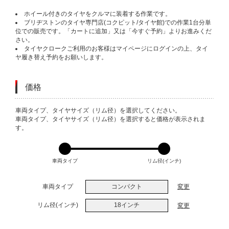
ホイール付きのタイヤをクルマに装着する作業です。
ブリヂストンのタイヤ専門店(コクピット/タイヤ館)での作業1台分単
位での販売です。「カートに追加」又は「今すぐ予約」よりお進みくだ
さい。
タイヤクロークご利用のお客様はマイページにログインの上、タイ
ヤ履き替え予約をお願いします。
価格
VARIATIONS
車両タイプ、タイヤサイズ（リム径）を選択してください。
車両タイプ、タイヤサイズ（リム径）を選択すると価格が表示されま
す。
車両タイプ
リム径(インチ)
車両タイプ
コンパクト
変更
リム径(インチ)
18インチ
変更