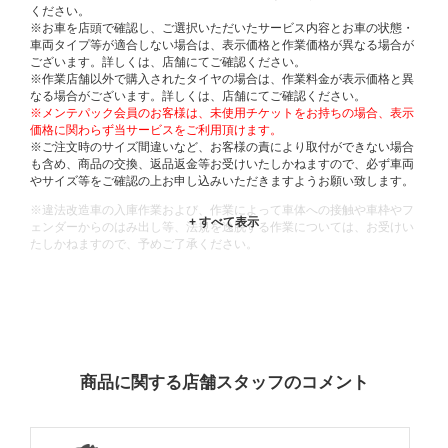
ください。
※お車を店頭で確認し、ご選択いただいたサービス内容とお車の状態・
車両タイプ等が適合しない場合は、表示価格と作業価格が異なる場合が
ございます。詳しくは、店舗にてご確認ください。
※作業店舗以外で購入されたタイヤの場合は、作業料金が表示価格と異
なる場合がございます。詳しくは、店舗にてご確認ください。
※メンテパック会員のお客様は、未使用チケットをお持ちの場合、表示
価格に関わらず当サービスをご利用頂けます。
※ご注文時のサイズ間違いなど、お客様の責により取付ができない場合
も含め、商品の交換、返品返金等お受けいたしかねますので、必ず車両
やサイズ等をご確認の上お申し込みいただきますようお願い致します。
※違法改造車の入庫作業および、作業によって車体への接触や車枠やフ
ェンダーからのはみ出し等、法規を逸脱する作業については、お受けい
たしかねますので、予めご了承ください。
※輸入車や一部希少車種等には対応できない場合もございます。
※おクルマの状態(作業の安全性を確保できない場合など含め)によって
は、ご来店当日であっても、作業をお断りさせて頂く場合もございま
す。
ADDITIONAL
INFORMATION
商品に関する店舗スタッフのコメント