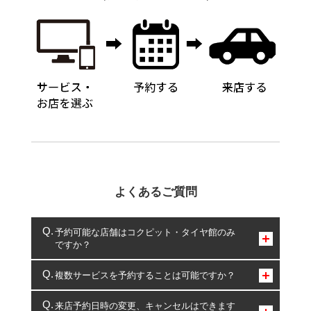
よくあるご質問
予約可能な店舗はコクピット・タイヤ館のみ
ですか？
コクピット・タイヤ館のみとなります。
複数サービスを予約することは可能ですか？
複数サービスのご予約は可能です。
来店予約日時の変更、キャンセルはできます