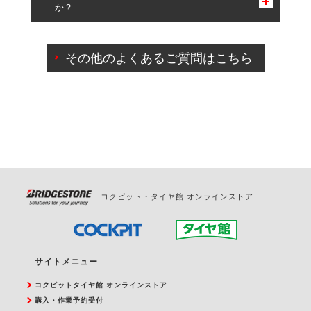
か？
一部の商品・サービスの組み合わせに限り、同時にご予約が
出来ないものもございます。
ご来店予約日の3営業日前までマイページからの予約
日変更が可能です。
その他のよくあるご質問はこちら
ご来店予約日の3営業日前を過ぎている場合のご予約
の日時変更につきましては、直接ご予約の店舗まで
お問合せください。
また、やむを得ない事由によりご予約のキャンセル
をご希望の際は、直接ご予約いただいた店舗へご連
絡ください。
コクピット・タイヤ館 オンラインストア
サイトメニュー
コクピットタイヤ館 オンラインストア
購入・作業予約受付