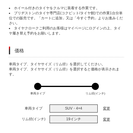
ホイール付きのタイヤをクルマに装着する作業です。
ブリヂストンのタイヤ専門店(コクピット/タイヤ館)での作業1台分単
位での販売です。「カートに追加」又は「今すぐ予約」よりお進みくだ
さい。
タイヤクロークご利用のお客様はマイページにログインの上、タイ
ヤ履き替え予約をお願いします。
価格
VARIATIONS
車両タイプ、タイヤサイズ（リム径）を選択してください。
車両タイプ、タイヤサイズ（リム径）を選択すると価格が表示されま
す。
車両タイプ
リム径(インチ)
車両タイプ
SUV・4×4
変更
リム径(インチ)
19インチ
変更