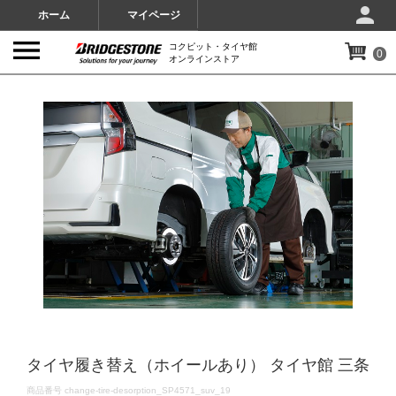
ホーム
マイページ
コクピット・タイヤ館
0
オンラインストア
IMAGES
タイヤ履き替え（ホイールあり） タイヤ館 三条
DETAILS
商品番号
change-tire-desorption_SP4571_suv_19