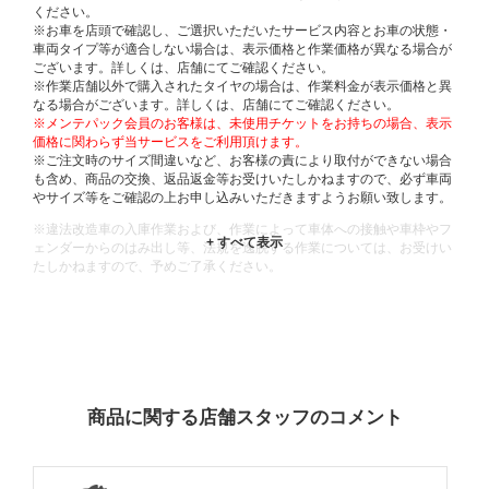
ください。
※お車を店頭で確認し、ご選択いただいたサービス内容とお車の状態・
車両タイプ等が適合しない場合は、表示価格と作業価格が異なる場合が
ございます。詳しくは、店舗にてご確認ください。
※作業店舗以外で購入されたタイヤの場合は、作業料金が表示価格と異
なる場合がございます。詳しくは、店舗にてご確認ください。
※メンテパック会員のお客様は、未使用チケットをお持ちの場合、表示
価格に関わらず当サービスをご利用頂けます。
※ご注文時のサイズ間違いなど、お客様の責により取付ができない場合
も含め、商品の交換、返品返金等お受けいたしかねますので、必ず車両
やサイズ等をご確認の上お申し込みいただきますようお願い致します。
※違法改造車の入庫作業および、作業によって車体への接触や車枠やフ
ェンダーからのはみ出し等、法規を逸脱する作業については、お受けい
たしかねますので、予めご了承ください。
※輸入車や一部希少車種等には対応できない場合もございます。
※おクルマの状態(作業の安全性を確保できない場合など含め)によって
は、ご来店当日であっても、作業をお断りさせて頂く場合もございま
す。
ADDITIONAL
INFORMATION
商品に関する店舗スタッフのコメント