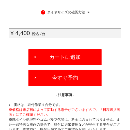
?
タイヤサイズの確認方法
¥ 4,400
税込 /台
ADD
TO
カートに追加
CART
OPTIONS
今すぐ予約
- 注意事項 -
価格は、取付作業１台分です。
※価格は来店日によって変動する場合がございますので、「日程選択画
面」にてご確認ください。
※廃タイヤ処理料やゴムバルブ代等は、料金に含まれておりません。ま
た一部特殊な車両の場合で、取付に追加費用などが発生する場合がござ
います。作業前に、取付店舗で必ずご確認をお願いいたします。