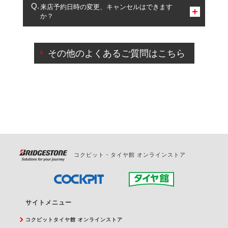
複数サービスのご予約は可能です。
来店予約日時の変更、キャンセルはできます
か？
一部の商品・サービスの組み合わせに限り、同時にご予約が
出来ないものもございます。
ご来店予約日の3営業日前までマイページからの予約
日変更が可能です。
その他のよくあるご質問はこちら
ご来店予約日の3営業日前を過ぎている場合のご予約
の日時変更につきましては、直接ご予約の店舗まで
お問合せください。
また、やむを得ない事由によりご予約のキャンセル
をご希望の際は、直接ご予約いただいた店舗へご連
絡ください。
コクピット・タイヤ館 オンラインストア
サイトメニュー
コクピットタイヤ館 オンラインストア