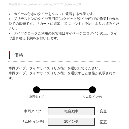
DETAILS
商品番号
change-tire-desorption_SP4573_light-car_20
ホイール付きのタイヤをクルマに装着する作業です。
ブリヂストンのタイヤ専門店(コクピット/タイヤ館)での作業1台分単
位での販売です。「カートに追加」又は「今すぐ予約」よりお進みくだ
さい。
タイヤクロークご利用のお客様はマイページにログインの上、タイ
ヤ履き替え予約をお願いします。
価格
VARIATIONS
車両タイプ、タイヤサイズ（リム径）を選択してください。
車両タイプ、タイヤサイズ（リム径）を選択すると価格が表示されま
す。
車両タイプ
リム径(インチ)
車両タイプ
軽自動車
変更
リム径(インチ)
20インチ
変更