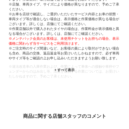
※店舗、車両タイプ、サイズにより価格が異なりますので、予めご了承
ください。
※お車を店頭で確認し、ご選択いただいたサービス内容とお車の状態・
車両タイプ等が適合しない場合は、表示価格と作業価格が異なる場合が
ございます。詳しくは、店舗にてご確認ください。
※作業店舗以外で購入されたタイヤの場合は、作業料金が表示価格と異
なる場合がございます。詳しくは、店舗にてご確認ください。
※メンテパック会員のお客様は、未使用チケットをお持ちの場合、表示
価格に関わらず当サービスをご利用頂けます。
※ご注文時のサイズ間違いなど、お客様の責により取付ができない場合
も含め、商品の交換、返品返金等お受けいたしかねますので、必ず車両
やサイズ等をご確認の上お申し込みいただきますようお願い致します。
※違法改造車の入庫作業および、作業によって車体への接触や車枠やフ
ェンダーからのはみ出し等、法規を逸脱する作業については、お受けい
たしかねますので、予めご了承ください。
※輸入車や一部希少車種等には対応できない場合もございます。
※おクルマの状態(作業の安全性を確保できない場合など含め)によって
は、ご来店当日であっても、作業をお断りさせて頂く場合もございま
す。
ADDITIONAL
INFORMATION
商品に関する店舗スタッフのコメント