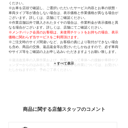
ください。
※お車を店頭で確認し、ご選択いただいたサービス内容とお車の状態・
車両タイプ等が適合しない場合は、表示価格と作業価格が異なる場合が
ございます。詳しくは、店舗にてご確認ください。
※作業店舗以外で購入されたタイヤの場合は、作業料金が表示価格と異
なる場合がございます。詳しくは、店舗にてご確認ください。
※メンテパック会員のお客様は、未使用チケットをお持ちの場合、表示
価格に関わらず当サービスをご利用頂けます。
※ご注文時のサイズ間違いなど、お客様の責により取付ができない場合
も含め、商品の交換、返品返金等お受けいたしかねますので、必ず車両
やサイズ等をご確認の上お申し込みいただきますようお願い致します。
※違法改造車の入庫作業および、作業によって車体への接触や車枠やフ
ェンダーからのはみ出し等、法規を逸脱する作業については、お受けい
たしかねますので、予めご了承ください。
※輸入車や一部希少車種等には対応できない場合もございます。
※おクルマの状態(作業の安全性を確保できない場合など含め)によって
は、ご来店当日であっても、作業をお断りさせて頂く場合もございま
す。
ADDITIONAL
INFORMATION
商品に関する店舗スタッフのコメント