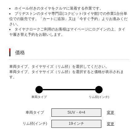
ホイール付きのタイヤをクルマに装着する作業です。
ブリヂストンのタイヤ専門店(コクピット/タイヤ館)での作業1台分単
位での販売です。「カートに追加」又は「今すぐ予約」よりお進みくだ
さい。
タイヤクロークご利用のお客様はマイページにログインの上、タイ
ヤ履き替え予約をお願いします。
価格
VARIATIONS
車両タイプ、タイヤサイズ（リム径）を選択してください。
車両タイプ、タイヤサイズ（リム径）を選択すると価格が表示されま
す。
車両タイプ
リム径(インチ)
車両タイプ
SUV・4×4
変更
リム径(インチ)
19インチ
変更