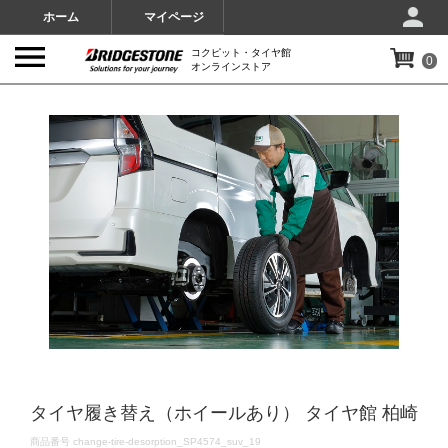
ホーム
マイページ
コクピット・タイヤ館
0
オンラインストア
IMAGES
タイヤ履き替え（ホイールあり） タイヤ館 柏崎
DETAILS
商品番号
change-tire-desorption_SP4574_suv_19