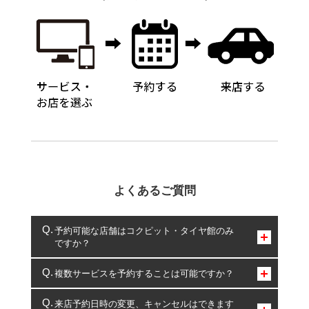
よくあるご質問
予約可能な店舗はコクピット・タイヤ館のみ
ですか？
コクピット・タイヤ館のみとなります。
複数サービスを予約することは可能ですか？
複数サービスのご予約は可能です。
来店予約日時の変更、キャンセルはできます