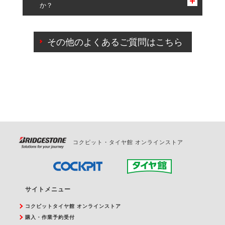
か？
一部の商品・サービスの組み合わせに限り、同時にご予約が
出来ないものもございます。
ご来店予約日の3営業日前までマイページからの予約
日変更が可能です。
その他のよくあるご質問はこちら
ご来店予約日の3営業日前を過ぎている場合のご予約
の日時変更につきましては、直接ご予約の店舗まで
お問合せください。
また、やむを得ない事由によりご予約のキャンセル
をご希望の際は、直接ご予約いただいた店舗へご連
絡ください。
コクピット・タイヤ館 オンラインストア
サイトメニュー
コクピットタイヤ館 オンラインストア
購入・作業予約受付