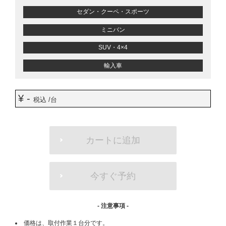
セダン・クーペ・スポーツ
ミニバン
SUV・4×4
輸入車
¥ -
税込 /台
ADD
TO
カートに追加
CART
OPTIONS
今すぐ予約
- 注意事項 -
価格は、取付作業１台分です。