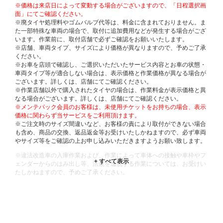
※価格は来店日によって変動する場合がございますので、「日程選択画
面」にてご確認ください。
※廃タイヤ処理料やゴムバルブ代等は、料金に含まれておりません。ま
た一部特殊な車両の場合で、取付に追加費用などが発生する場合がござ
います。作業前に、取付店舗で必ずご確認をお願いいたします。
※店舗、車両タイプ、サイズにより価格が異なりますので、予めご了承
ください。
※お車を店頭で確認し、ご選択いただいたサービス内容とお車の状態・
車両タイプ等が適合しない場合は、表示価格と作業価格が異なる場合が
ございます。詳しくは、店舗にてご確認ください。
※作業店舗以外で購入されたタイヤの場合は、作業料金が表示価格と異
なる場合がございます。詳しくは、店舗にてご確認ください。
※メンテパック会員のお客様は、未使用チケットをお持ちの場合、表示
価格に関わらず当サービスをご利用頂けます。
※ご注文時のサイズ間違いなど、お客様の責により取付ができない場合
も含め、商品の交換、返品返金等お受けいたしかねますので、必ず車両
やサイズ等をご確認の上お申し込みいただきますようお願い致します。
※違法改造車の入庫作業および、作業によって車体への接触や車枠やフ
ェンダーからのはみ出し等、法規を逸脱する作業については、お受けい
たしかねますので、予めご了承ください。
※輸入車や一部希少車種等には対応できない場合もございます。
※おクルマの状態(作業の安全性を確保できない場合など含め)によって
は、ご来店当日であっても、作業をお断りさせて頂く場合もございま
す。
ADDITIONAL
INFORMATION