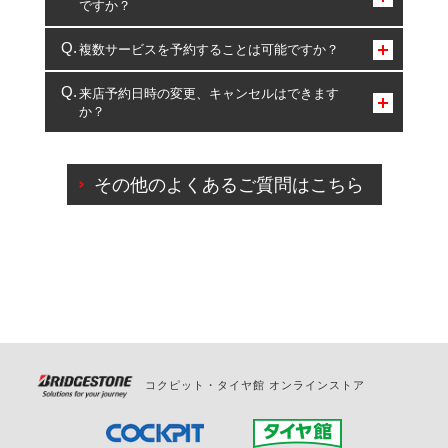
ですか？
コクピット・タイヤ館のみとなります。
複数サービスを予約することは可能ですか？
複数サービスのご予約は可能です。
来店予約日時の変更、キャンセルはできます
か？
一部の商品・サービスの組み合わせに限り、同時にご予約が
出来ないものもございます。
ご来店予約日の3営業日前までマイページからの予約
日変更が可能です。
その他のよくあるご質問はこちら
ご来店予約日の3営業日前を過ぎている場合のご予約
の日時変更につきましては、直接ご予約の店舗まで
お問合せください。
また、やむを得ない事由によりご予約のキャンセル
をご希望の際は、直接ご予約いただいた店舗へご連
絡ください。
コクピット・タイヤ館 オンラインストア