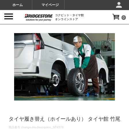
ホーム
マイページ
コクピット・タイヤ館
0
オンラインストア
IMAGES
タイヤ履き替え（ホイールあり） タイヤ館 竹尾
DETAILS
商品番号
change-tire-desorption_SP4576