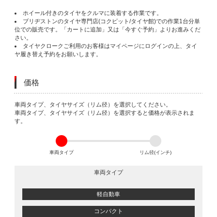
ホイール付きのタイヤをクルマに装着する作業です。
ブリヂストンのタイヤ専門店(コクピット/タイヤ館)での作業1台分単
位での販売です。「カートに追加」又は「今すぐ予約」よりお進みくだ
さい。
タイヤクロークご利用のお客様はマイページにログインの上、タイ
ヤ履き替え予約をお願いします。
価格
VARIATIONS
車両タイプ、タイヤサイズ（リム径）を選択してください。
車両タイプ、タイヤサイズ（リム径）を選択すると価格が表示されま
す。
車両タイプ
リム径(インチ)
車両タイプ
軽自動車
コンパクト