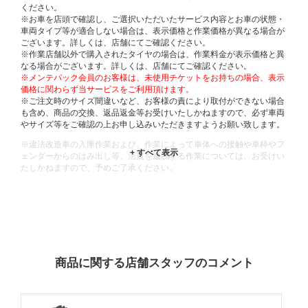
ください。
※お車を店頭で確認し、ご選択いただいたサービス内容とお車の状態・
車両タイプ等が適合しない場合は、表示価格と作業価格が異なる場合が
ございます。詳しくは、店舗にてご確認ください。
※作業店舗以外で購入されたタイヤの場合は、作業料金が表示価格と異
なる場合がございます。詳しくは、店舗にてご確認ください。
※メンテパック会員のお客様は、未使用チケットをお持ちの場合、表示
価格に関わらず当サービスをご利用頂けます。
※ご注文時のサイズ間違いなど、お客様の責により取付ができない場合
も含め、商品の交換、返品返金等お受けいたしかねますので、必ず車両
やサイズ等をご確認の上お申し込みいただきますようお願い致します。
※違法改造車の入庫作業および、作業によって車体への接触や車枠やフ
ェンダーからのはみ出し等、法規を逸脱する作業については、お受けい
たしかねますので、予めご了承ください。
※輸入車や一部希少車種等には対応できない場合もございます。
※おクルマの状態(作業の安全性を確保できない場合など含め)によって
は、ご来店当日であっても、作業をお断りさせて頂く場合もございま
す。
ADDITIONAL
INFORMATION
商品に関する店舗スタッフのコメント