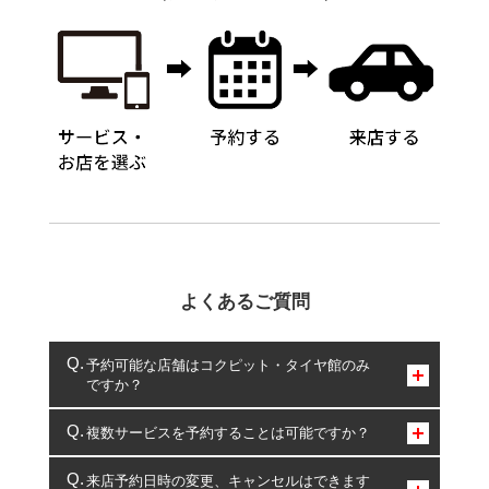
よくあるご質問
予約可能な店舗はコクピット・タイヤ館のみ
ですか？
コクピット・タイヤ館のみとなります。
複数サービスを予約することは可能ですか？
複数サービスのご予約は可能です。
来店予約日時の変更、キャンセルはできます