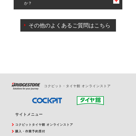
か？
一部の商品・サービスの組み合わせに限り、同時にご予約が
出来ないものもございます。
ご来店予約日の3営業日前までマイページからの予約
日変更が可能です。
その他のよくあるご質問はこちら
ご来店予約日の3営業日前を過ぎている場合のご予約
の日時変更につきましては、直接ご予約の店舗まで
お問合せください。
また、やむを得ない事由によりご予約のキャンセル
をご希望の際は、直接ご予約いただいた店舗へご連
絡ください。
コクピット・タイヤ館 オンラインストア
サイトメニュー
コクピットタイヤ館 オンラインストア
購入・作業予約受付