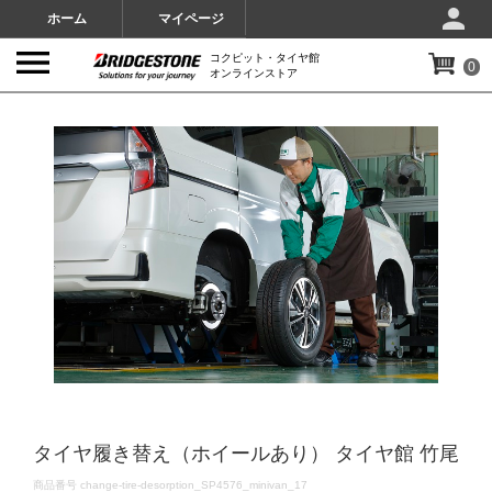
ホーム
マイページ
コクピット・タイヤ館
0
オンラインストア
IMAGES
タイヤ履き替え（ホイールあり） タイヤ館 竹尾
DETAILS
商品番号
change-tire-desorption_SP4576_minivan_17