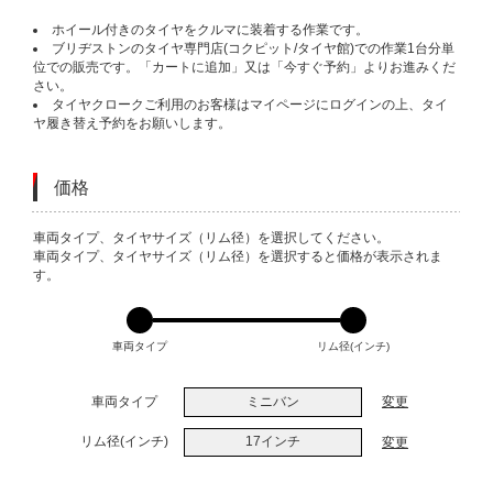
ホイール付きのタイヤをクルマに装着する作業です。
ブリヂストンのタイヤ専門店(コクピット/タイヤ館)での作業1台分単
位での販売です。「カートに追加」又は「今すぐ予約」よりお進みくだ
さい。
タイヤクロークご利用のお客様はマイページにログインの上、タイ
ヤ履き替え予約をお願いします。
価格
VARIATIONS
車両タイプ、タイヤサイズ（リム径）を選択してください。
車両タイプ、タイヤサイズ（リム径）を選択すると価格が表示されま
す。
車両タイプ
リム径(インチ)
車両タイプ
ミニバン
変更
リム径(インチ)
17インチ
変更