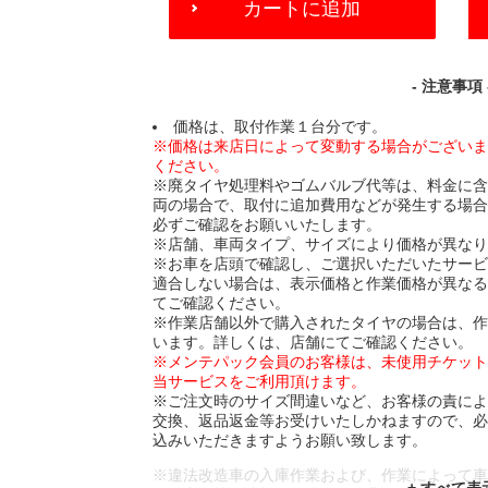
カートに追加
TO
CART
OPTIONS
- 注意事項 
価格は、取付作業１台分です。
※価格は来店日によって変動する場合がござい
ください。
※廃タイヤ処理料やゴムバルブ代等は、料金に
両の場合で、取付に追加費用などが発生する場
必ずご確認をお願いいたします。
※店舗、車両タイプ、サイズにより価格が異な
※お車を店頭で確認し、ご選択いただいたサー
適合しない場合は、表示価格と作業価格が異な
てご確認ください。
※作業店舗以外で購入されたタイヤの場合は、
います。詳しくは、店舗にてご確認ください。
※メンテパック会員のお客様は、未使用チケッ
当サービスをご利用頂けます。
※ご注文時のサイズ間違いなど、お客様の責に
交換、返品返金等お受けいたしかねますので、
込みいただきますようお願い致します。
※違法改造車の入庫作業および、作業によって