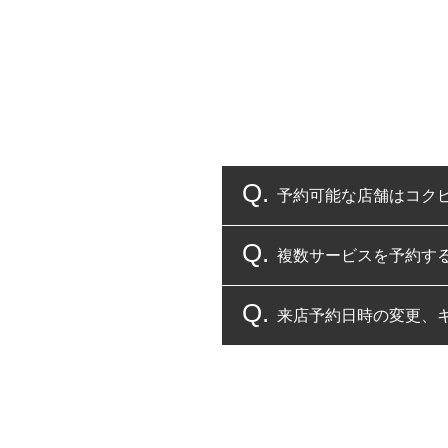
予約可能な店舗はコク
複数サービスを予約す
コクピット・タイヤ館
来店予約日時の変更、
複数サービスのご予約
一部の商品・サービスの組み合
ご来店予約日の3営業
ご来店予約日の3営業
ください。
また、やむを得ない事