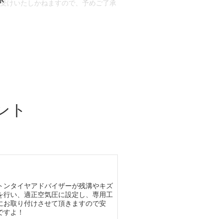
お受けいたしかねますので、予めご了承
合もございます。
場合など含め)によっては、ご来店当日
ざいます。
ント
トンタイヤアドバイザーが残溝やキズ
を行い、適正空気圧に設定し、専用工
にお取り付けさせて頂きますので安
ですよ！