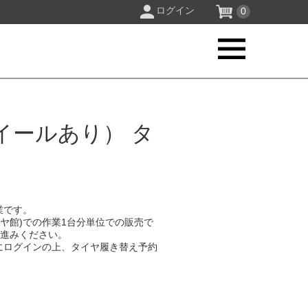
ログイン
0
イールあり） タ
業です。
イヤ館)での作業1台分単位での販売で
お進みください。
にログインの上、タイヤ履き替え予約