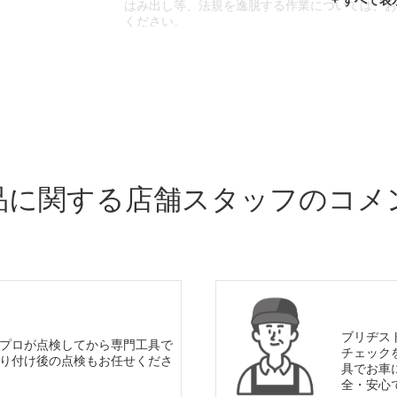
はみ出し等、法規を逸脱する作業については、
ください。
※輸入車や一部希少車種等には対応できない場
※おクルマの状態(作業の安全性を確保できない
であっても、作業をお断りさせて頂く場合もご
品に関する店舗スタッフのコメ
ブリヂス
プロが点検してから専門工具で
チェック
り付け後の点検もお任せくださ
具でお車
全・安心