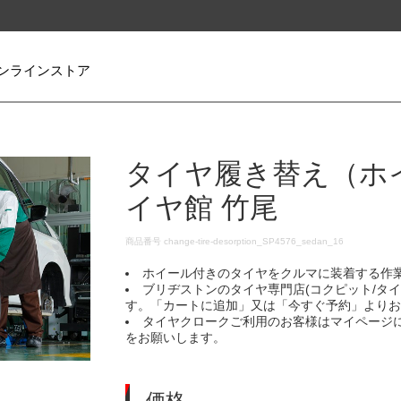
ンラインストア
タイヤ履き替え（ホ
イヤ館 竹尾
DETAILS
商品番号
change-tire-desorption_SP4576_sedan_16
ホイール付きのタイヤをクルマに装着する作
ブリヂストンのタイヤ専門店(コクピット/タ
す。「カートに追加」又は「今すぐ予約」より
タイヤクロークご利用のお客様はマイページ
をお願いします。
価格