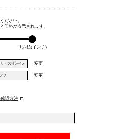
てください。
ると価格が表示されます。
リム径(インチ)
ペ・スポーツ
変更
インチ
変更
の確認方法