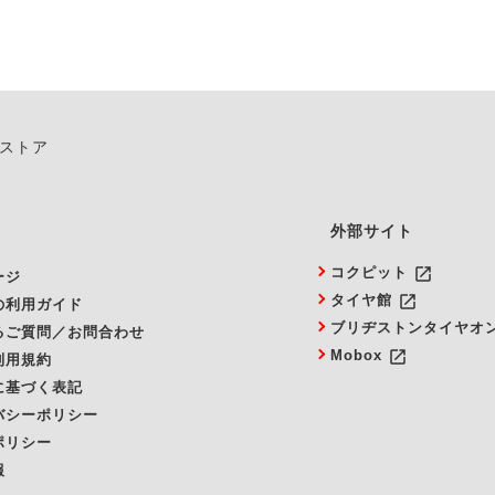
ンストア
外部サイト
launch
コクピット
ージ
launch
タイヤ館
の利用ガイド
ブリヂストンタイヤオ
るご質問／お問合わせ
launch
Mobox
利用規約
に基づく表記
バシーポリシー
ポリシー
報