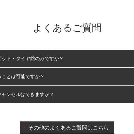
よくあるご質問
ピット・タイヤ館のみですか？
ることは可能ですか？
のみとなります。
キャンセルはできますか？
は可能です。
わせに限り、同時にご予約が出来ないものもございます。
日前までマイページからの予約日変更が可能です。
日前を過ぎている場合のご予約の日時変更につきましては、直
その他のよくあるご質問はこちら
由によりご予約のキャンセルをご希望の際は、直接ご予約いた