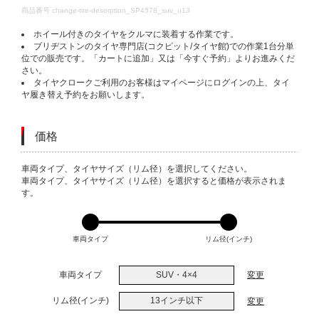
DETAILS
商品番号
change-tire-desorption_SP4578_suv_u13
ホイール付きのタイヤをクルマに装着する作業です。
ブリヂストンのタイヤ専門店(コクピット/タイヤ館)での作業1台分単
位での販売です。「カートに追加」又は「今すぐ予約」よりお進みくだ
さい。
タイヤクロークご利用のお客様はマイページにログインの上、タイ
ヤ履き替え予約をお願いします。
価格
VARIATIONS
車両タイプ、タイヤサイズ（リム径）を選択してください。
車両タイプ、タイヤサイズ（リム径）を選択すると価格が表示されま
す。
車両タイプ
リム径(インチ)
車両タイプ
SUV・4×4
変更
リム径(インチ)
13インチ以下
変更