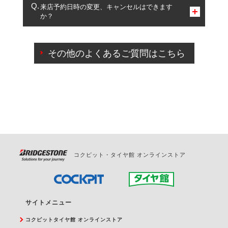
複数サービスのご予約は可能です。
来店予約日時の変更、キャンセルはできます
か？
一部の商品・サービスの組み合わせに限り、同時にご予約が
出来ないものもございます。
ご来店予約日の3営業日前までマイページからの予約
日変更が可能です。
その他のよくあるご質問はこちら
ご来店予約日の3営業日前を過ぎている場合のご予約
の日時変更につきましては、直接ご予約の店舗まで
お問合せください。
また、やむを得ない事由によりご予約のキャンセル
をご希望の際は、直接ご予約いただいた店舗へご連
絡ください。
コクピット・タイヤ館 オンラインストア
サイトメニュー
コクピットタイヤ館 オンラインストア