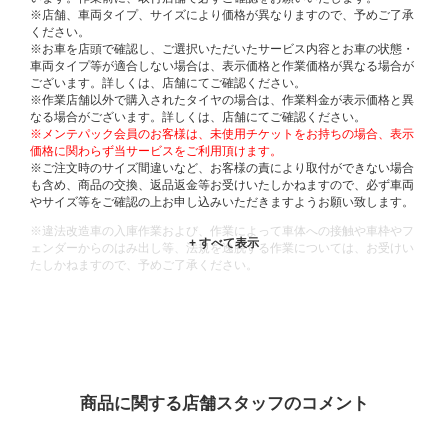
※店舗、車両タイプ、サイズにより価格が異なりますので、予めご了承
ください。
※お車を店頭で確認し、ご選択いただいたサービス内容とお車の状態・
車両タイプ等が適合しない場合は、表示価格と作業価格が異なる場合が
ございます。詳しくは、店舗にてご確認ください。
※作業店舗以外で購入されたタイヤの場合は、作業料金が表示価格と異
なる場合がございます。詳しくは、店舗にてご確認ください。
※メンテパック会員のお客様は、未使用チケットをお持ちの場合、表示
価格に関わらず当サービスをご利用頂けます。
※ご注文時のサイズ間違いなど、お客様の責により取付ができない場合
も含め、商品の交換、返品返金等お受けいたしかねますので、必ず車両
やサイズ等をご確認の上お申し込みいただきますようお願い致します。
※違法改造車の入庫作業および、作業によって車体への接触や車枠やフ
ェンダーからのはみ出し等、法規を逸脱する作業については、お受けい
たしかねますので、予めご了承ください。
※輸入車や一部希少車種等には対応できない場合もございます。
※おクルマの状態(作業の安全性を確保できない場合など含め)によって
は、ご来店当日であっても、作業をお断りさせて頂く場合もございま
す。
ADDITIONAL
INFORMATION
商品に関する店舗スタッフのコメント