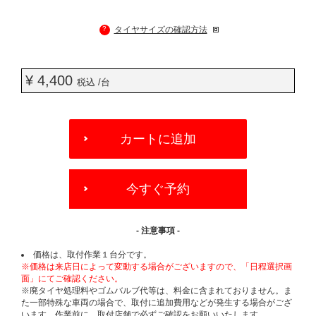
?
タイヤサイズの確認方法
¥ 4,400
税込 /台
ADD
TO
カートに追加
CART
OPTIONS
今すぐ予約
- 注意事項 -
価格は、取付作業１台分です。
※価格は来店日によって変動する場合がございますので、「日程選択画
面」にてご確認ください。
※廃タイヤ処理料やゴムバルブ代等は、料金に含まれておりません。ま
た一部特殊な車両の場合で、取付に追加費用などが発生する場合がござ
います。作業前に、取付店舗で必ずご確認をお願いいたします。