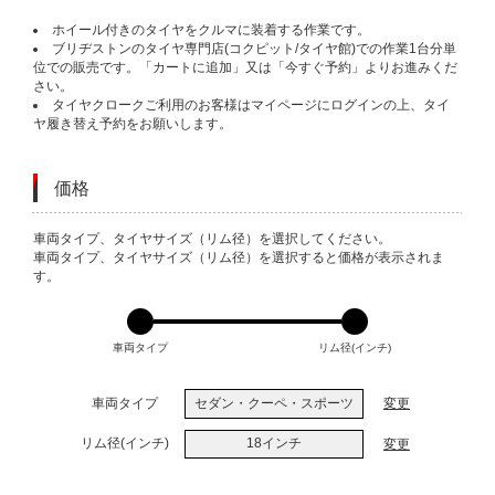
ホイール付きのタイヤをクルマに装着する作業です。
ブリヂストンのタイヤ専門店(コクピット/タイヤ館)での作業1台分単
位での販売です。「カートに追加」又は「今すぐ予約」よりお進みくだ
さい。
タイヤクロークご利用のお客様はマイページにログインの上、タイ
ヤ履き替え予約をお願いします。
価格
VARIATIONS
車両タイプ、タイヤサイズ（リム径）を選択してください。
車両タイプ、タイヤサイズ（リム径）を選択すると価格が表示されま
す。
車両タイプ
リム径(インチ)
車両タイプ
セダン・クーペ・スポーツ
変更
リム径(インチ)
18インチ
変更