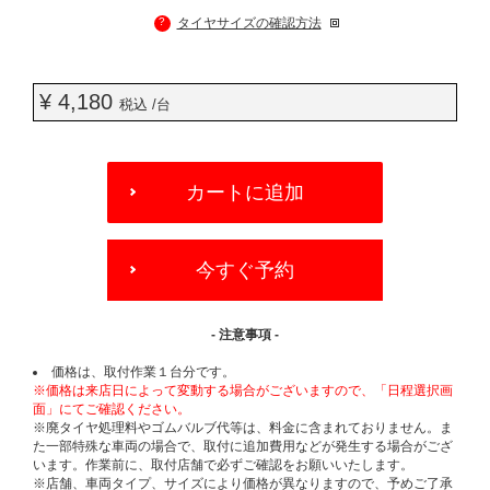
?
タイヤサイズの確認方法
¥ 4,180
税込 /台
ADD
TO
カートに追加
CART
OPTIONS
今すぐ予約
- 注意事項 -
価格は、取付作業１台分です。
※価格は来店日によって変動する場合がございますので、「日程選択画
面」にてご確認ください。
※廃タイヤ処理料やゴムバルブ代等は、料金に含まれておりません。ま
た一部特殊な車両の場合で、取付に追加費用などが発生する場合がござ
います。作業前に、取付店舗で必ずご確認をお願いいたします。
※店舗、車両タイプ、サイズにより価格が異なりますので、予めご了承