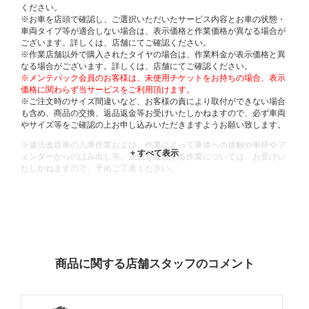
ください。
※お車を店頭で確認し、ご選択いただいたサービス内容とお車の状態・
車両タイプ等が適合しない場合は、表示価格と作業価格が異なる場合が
ございます。詳しくは、店舗にてご確認ください。
※作業店舗以外で購入されたタイヤの場合は、作業料金が表示価格と異
なる場合がございます。詳しくは、店舗にてご確認ください。
※メンテパック会員のお客様は、未使用チケットをお持ちの場合、表示
価格に関わらず当サービスをご利用頂けます。
※ご注文時のサイズ間違いなど、お客様の責により取付ができない場合
も含め、商品の交換、返品返金等お受けいたしかねますので、必ず車両
やサイズ等をご確認の上お申し込みいただきますようお願い致します。
※違法改造車の入庫作業および、作業によって車体への接触や車枠やフ
ェンダーからのはみ出し等、法規を逸脱する作業については、お受けい
たしかねますので、予めご了承ください。
※輸入車や一部希少車種等には対応できない場合もございます。
※おクルマの状態(作業の安全性を確保できない場合など含め)によって
は、ご来店当日であっても、作業をお断りさせて頂く場合もございま
す。
ADDITIONAL
INFORMATION
商品に関する店舗スタッフのコメント