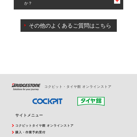
か？
一部の商品・サービスの組み合わせに限り、同時にご予約が
出来ないものもございます。
ご来店予約日の3営業日前までマイページからの予約
日変更が可能です。
その他のよくあるご質問はこちら
ご来店予約日の3営業日前を過ぎている場合のご予約
の日時変更につきましては、直接ご予約の店舗まで
お問合せください。
また、やむを得ない事由によりご予約のキャンセル
をご希望の際は、直接ご予約いただいた店舗へご連
絡ください。
コクピット・タイヤ館 オンラインストア
サイトメニュー
コクピットタイヤ館 オンラインストア
購入・作業予約受付