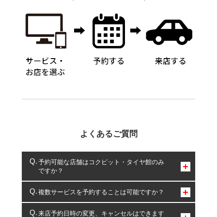
よくあるご質問
予約可能な店舗はコクピット・タイヤ館のみ
ですか？
コクピット・タイヤ館のみとなります。
複数サービスを予約することは可能ですか？
複数サービスのご予約は可能です。
来店予約日時の変更、キャンセルはできます