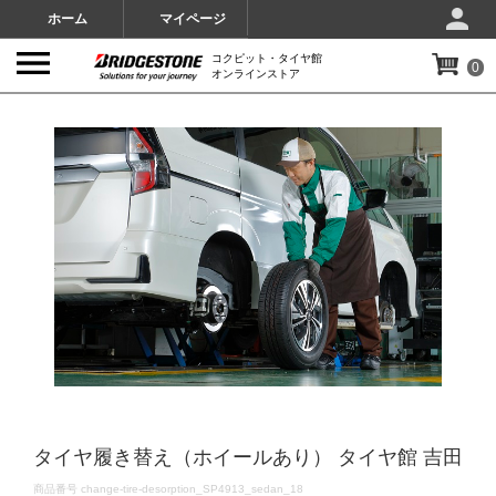
ホーム
マイページ
コクピット・タイヤ館
0
オンラインストア
IMAGES
タイヤ履き替え（ホイールあり） タイヤ館 吉田
DETAILS
商品番号
change-tire-desorption_SP4913_sedan_18