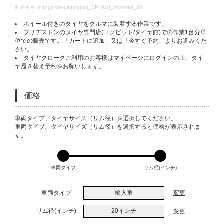
DETAILS
商品番号
change-tire-desorption_SP4918_imported_20
ホイール付きのタイヤをクルマに装着する作業です。
ブリヂストンのタイヤ専門店(コクピット/タイヤ館)での作業1台分単
位での販売です。「カートに追加」又は「今すぐ予約」よりお進みくだ
さい。
タイヤクロークご利用のお客様はマイページにログインの上、タイ
ヤ履き替え予約をお願いします。
価格
VARIATIONS
車両タイプ、タイヤサイズ（リム径）を選択してください。
車両タイプ、タイヤサイズ（リム径）を選択すると価格が表示されま
す。
車両タイプ
リム径(インチ)
車両タイプ
輸入車
変更
リム径(インチ)
20インチ
変更