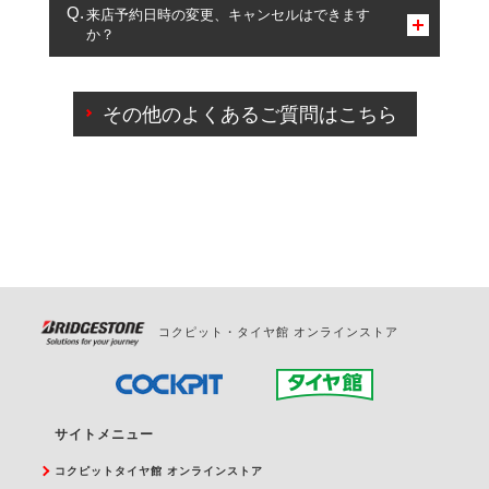
複数サービスのご予約は可能です。
来店予約日時の変更、キャンセルはできます
か？
一部の商品・サービスの組み合わせに限り、同時にご予約が
出来ないものもございます。
ご来店予約日の3営業日前までマイページからの予約
日変更が可能です。
その他のよくあるご質問はこちら
ご来店予約日の3営業日前を過ぎている場合のご予約
の日時変更につきましては、直接ご予約の店舗まで
お問合せください。
また、やむを得ない事由によりご予約のキャンセル
をご希望の際は、直接ご予約いただいた店舗へご連
絡ください。
コクピット・タイヤ館 オンラインストア
サイトメニュー
コクピットタイヤ館 オンラインストア