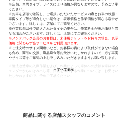
※店舗、車両タイプ、サイズにより価格が異なりますので、予めご了承
ください。
※お車を店頭で確認し、ご選択いただいたサービス内容とお車の状態・
車両タイプ等が適合しない場合は、表示価格と作業価格が異なる場合が
ございます。詳しくは、店舗にてご確認ください。
※作業店舗以外で購入されたタイヤの場合は、作業料金が表示価格と異
なる場合がございます。詳しくは、店舗にてご確認ください。
※メンテパック会員のお客様は、未使用チケットをお持ちの場合、表示
価格に関わらず当サービスをご利用頂けます。
※ご注文時のサイズ間違いなど、お客様の責により取付ができない場合
も含め、商品の交換、返品返金等お受けいたしかねますので、必ず車両
やサイズ等をご確認の上お申し込みいただきますようお願い致します。
※違法改造車の入庫作業および、作業によって車体への接触や車枠やフ
ェンダーからのはみ出し等、法規を逸脱する作業については、お受けい
たしかねますので、予めご了承ください。
※輸入車や一部希少車種等には対応できない場合もございます。
※おクルマの状態(作業の安全性を確保できない場合など含め)によって
は、ご来店当日であっても、作業をお断りさせて頂く場合もございま
す。
ADDITIONAL
INFORMATION
商品に関する店舗スタッフのコメント