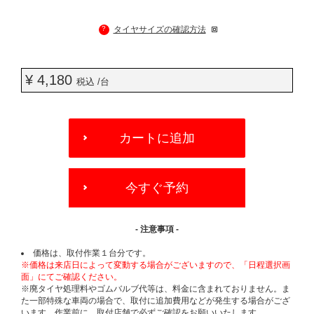
?
タイヤサイズの確認方法
¥ 4,180
税込 /台
ADD
TO
カートに追加
CART
OPTIONS
今すぐ予約
- 注意事項 -
価格は、取付作業１台分です。
※価格は来店日によって変動する場合がございますので、「日程選択画
面」にてご確認ください。
※廃タイヤ処理料やゴムバルブ代等は、料金に含まれておりません。ま
た一部特殊な車両の場合で、取付に追加費用などが発生する場合がござ
います。作業前に、取付店舗で必ずご確認をお願いいたします。