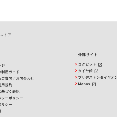
ンストア
外部サイト
launch
コクピット
ージ
launch
タイヤ館
の利用ガイド
ブリヂストンタイヤオ
るご質問／お問合わせ
launch
Mobox
利用規約
に基づく表記
バシーポリシー
ポリシー
報