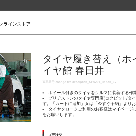
ンラインストア
タイヤ履き替え（ホ
イヤ館 春日井
DETAILS
商品番号
change-tire-desorption_SP5204_sedan_17
ホイール付きのタイヤをクルマに装着する作
ブリヂストンのタイヤ専門店(コクピット/タ
す。「カートに追加」又は「今すぐ予約」より
タイヤクロークご利用のお客様はマイページ
をお願いします。
価格