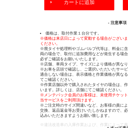
カートに追加
TO
CART
OPTIONS
- 注意事項 
価格は、取付作業１台分です。
※価格は来店日によって変動する場合がござい
ください。
※廃タイヤ処理料やゴムバルブ代等は、料金に
両の場合で、取付に追加費用などが発生する場
必ずご確認をお願いいたします。
※店舗、車両タイプ、サイズにより価格が異な
※お車を店頭で確認し、ご選択いただいたサー
適合しない場合は、表示価格と作業価格が異な
てご確認ください。
※作業店舗以外で購入されたタイヤの場合は、
います。詳しくは、店舗にてご確認ください。
※メンテパック会員のお客様は、未使用チケッ
当サービスをご利用頂けます。
※ご注文時のサイズ間違いなど、お客様の責に
交換、返品返金等お受けいたしかねますので、
込みいただきますようお願い致します。
※違法改造車の入庫作業および、作業によって