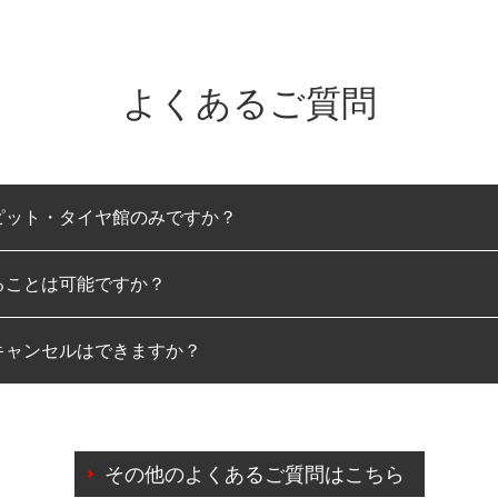
よくあるご質問
ピット・タイヤ館のみですか？
ることは可能ですか？
のみとなります。
キャンセルはできますか？
は可能です。
わせに限り、同時にご予約が出来ないものもございます。
日前までマイページからの予約日変更が可能です。
日前を過ぎている場合のご予約の日時変更につきましては、直
その他のよくあるご質問はこちら
由によりご予約のキャンセルをご希望の際は、直接ご予約いた