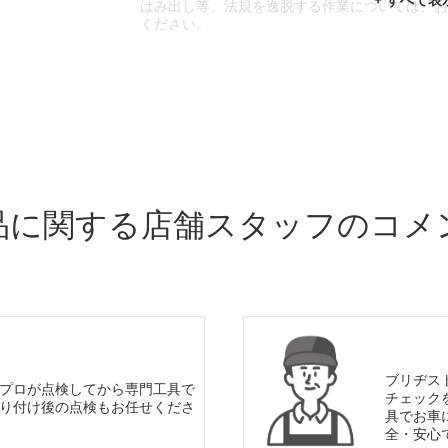
はみ出し等、法規を逸脱する作業については、
ください。
※輸入車や一部希少車種等には対応できない場
※おクルマの状態(作業の安全性を確保できない
であっても、作業をお断りさせて頂く場合もご
品に関する店舗スタッフのコメ
ブリヂス
プロが点検してから専門工具で
チェック
り付け後の点検もお任せくださ
具でお車
全・安心