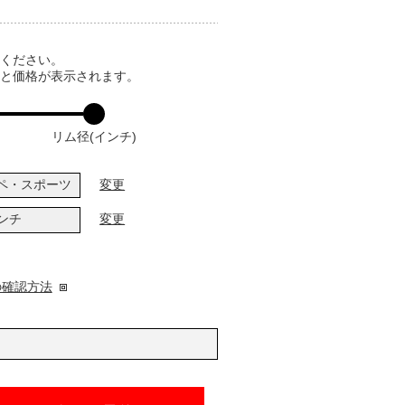
てください。
ると価格が表示されます。
リム径(インチ)
ペ・スポーツ
変更
インチ
変更
の確認方法