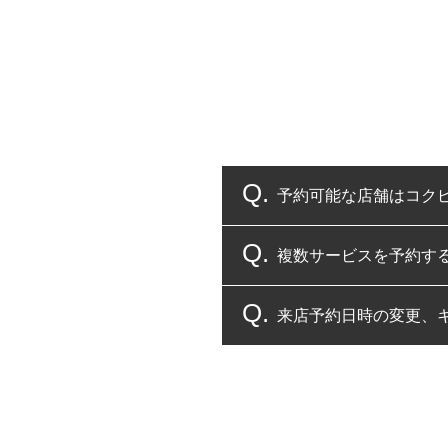
予約可能な店舗はコク
複数サービスを予約す
コクピット・タイヤ館
来店予約日時の変更、
複数サービスのご予約
一部の商品・サービスの組み合
ご来店予約日の3営業
ご来店予約日の3営業
ください。
また、やむを得ない事