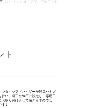
お受けいたしかねますので、予めご了承
合もございます。
場合など含め)によっては、ご来店当日
ざいます。
ント
トンタイヤアドバイザーが残溝やキズ
を行い、適正空気圧に設定し、専用工
にお取り付けさせて頂きますので安
ですよ！