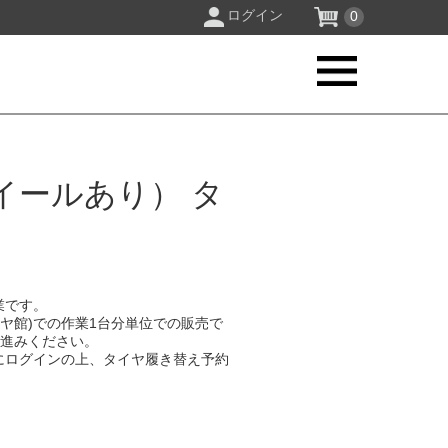
ログイン
0
イールあり） タ
業です。
イヤ館)での作業1台分単位での販売で
お進みください。
にログインの上、タイヤ履き替え予約