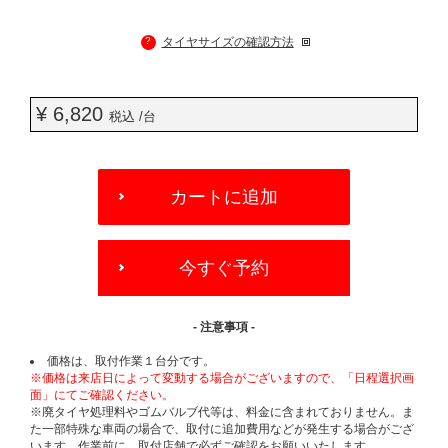
?
タイヤサイズの確認方法
¥ 6,820
税込 /台
ADD
TO
カートに追加
CART
OPTIONS
今すぐ予約
- 注意事項 -
価格は、取付作業１台分です。
※価格は来店日によって変動する場合がございますので、「日程選択画
面」にてご確認ください。
※廃タイヤ処理料やゴムバルブ代等は、料金に含まれておりません。ま
た一部特殊な車両の場合で、取付に追加費用などが発生する場合がござ
います。作業前に、取付店舗で必ずご確認をお願いいたします。