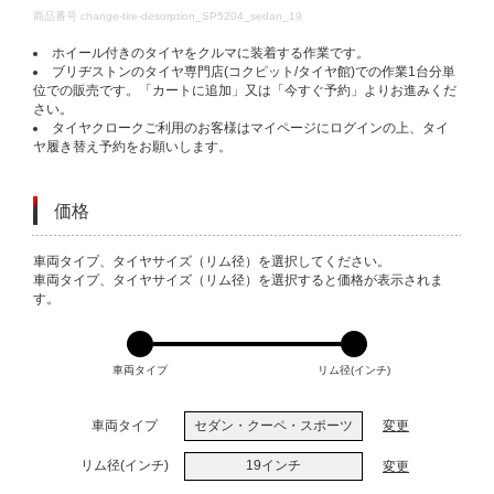
DETAILS
商品番号
change-tire-desorption_SP5204_sedan_19
ホイール付きのタイヤをクルマに装着する作業です。
ブリヂストンのタイヤ専門店(コクピット/タイヤ館)での作業1台分単
位での販売です。「カートに追加」又は「今すぐ予約」よりお進みくだ
さい。
タイヤクロークご利用のお客様はマイページにログインの上、タイ
ヤ履き替え予約をお願いします。
価格
VARIATIONS
車両タイプ、タイヤサイズ（リム径）を選択してください。
車両タイプ、タイヤサイズ（リム径）を選択すると価格が表示されま
す。
車両タイプ
リム径(インチ)
車両タイプ
セダン・クーペ・スポーツ
変更
リム径(インチ)
19インチ
変更