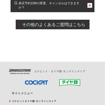
複数サービスのご予約は可能です。
来店予約日時の変更、キャンセルはできます
か？
一部の商品・サービスの組み合わせに限り、同時にご予約が
出来ないものもございます。
ご来店予約日の3営業日前までマイページからの予約
日変更が可能です。
その他のよくあるご質問はこちら
ご来店予約日の3営業日前を過ぎている場合のご予約
の日時変更につきましては、直接ご予約の店舗まで
お問合せください。
また、やむを得ない事由によりご予約のキャンセル
をご希望の際は、直接ご予約いただいた店舗へご連
絡ください。
コクピット・タイヤ館 オンラインストア
サイトメニュー
コクピットタイヤ館 オンラインストア