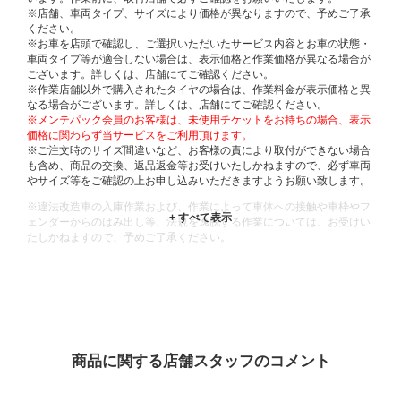
※店舗、車両タイプ、サイズにより価格が異なりますので、予めご了承
ください。
※お車を店頭で確認し、ご選択いただいたサービス内容とお車の状態・
車両タイプ等が適合しない場合は、表示価格と作業価格が異なる場合が
ございます。詳しくは、店舗にてご確認ください。
※作業店舗以外で購入されたタイヤの場合は、作業料金が表示価格と異
なる場合がございます。詳しくは、店舗にてご確認ください。
※メンテパック会員のお客様は、未使用チケットをお持ちの場合、表示
価格に関わらず当サービスをご利用頂けます。
※ご注文時のサイズ間違いなど、お客様の責により取付ができない場合
も含め、商品の交換、返品返金等お受けいたしかねますので、必ず車両
やサイズ等をご確認の上お申し込みいただきますようお願い致します。
※違法改造車の入庫作業および、作業によって車体への接触や車枠やフ
ェンダーからのはみ出し等、法規を逸脱する作業については、お受けい
たしかねますので、予めご了承ください。
※輸入車や一部希少車種等には対応できない場合もございます。
※おクルマの状態(作業の安全性を確保できない場合など含め)によって
は、ご来店当日であっても、作業をお断りさせて頂く場合もございま
す。
ADDITIONAL
INFORMATION
商品に関する店舗スタッフのコメント