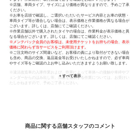
※店舗、車両タイプ、サイズにより価格が異なりますので、予めご了承
ください。
※お車を店頭で確認し、ご選択いただいたサービス内容とお車の状態・
車両タイプ等が適合しない場合は、表示価格と作業価格が異なる場合が
ございます。詳しくは、店舗にてご確認ください。
※作業店舗以外で購入されたタイヤの場合は、作業料金が表示価格と異
なる場合がございます。詳しくは、店舗にてご確認ください。
※メンテパック会員のお客様は、未使用チケットをお持ちの場合、表示
価格に関わらず当サービスをご利用頂けます。
※ご注文時のサイズ間違いなど、お客様の責により取付ができない場合
も含め、商品の交換、返品返金等お受けいたしかねますので、必ず車両
やサイズ等をご確認の上お申し込みいただきますようお願い致します。
※違法改造車の入庫作業および、作業によって車体への接触や車枠やフ
ェンダーからのはみ出し等、法規を逸脱する作業については、お受けい
たしかねますので、予めご了承ください。
※輸入車や一部希少車種等には対応できない場合もございます。
※おクルマの状態(作業の安全性を確保できない場合など含め)によって
は、ご来店当日であっても、作業をお断りさせて頂く場合もございま
す。
ADDITIONAL
INFORMATION
商品に関する店舗スタッフのコメント