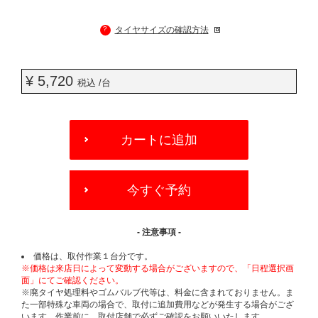
?
タイヤサイズの確認方法
¥ 5,720
税込 /台
ADD
TO
カートに追加
CART
OPTIONS
今すぐ予約
- 注意事項 -
価格は、取付作業１台分です。
※価格は来店日によって変動する場合がございますので、「日程選択画
面」にてご確認ください。
※廃タイヤ処理料やゴムバルブ代等は、料金に含まれておりません。ま
た一部特殊な車両の場合で、取付に追加費用などが発生する場合がござ
います。作業前に、取付店舗で必ずご確認をお願いいたします。