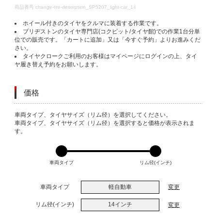
DETAILS
商品番号
change-tire-desorption_SP5207_light-car_14
ホイール付きのタイヤをクルマに装着する作業です。
ブリヂストンのタイヤ専門店(コクピット/タイヤ館)での作業1台分単
位での販売です。「カートに追加」又は「今すぐ予約」よりお進みくだ
さい。
タイヤクロークご利用のお客様はマイページにログインの上、タイ
ヤ履き替え予約をお願いします。
価格
VARIATIONS
車両タイプ、タイヤサイズ（リム径）を選択してください。
車両タイプ、タイヤサイズ（リム径）を選択すると価格が表示されま
す。
車両タイプ
リム径(インチ)
車両タイプ
軽自動車
変更
リム径(インチ)
14インチ
変更