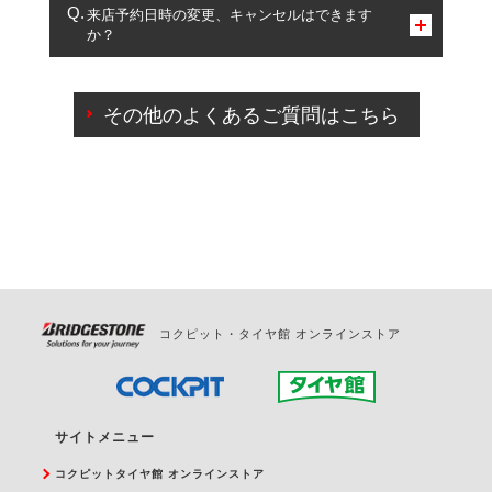
複数サービスのご予約は可能です。
来店予約日時の変更、キャンセルはできます
か？
一部の商品・サービスの組み合わせに限り、同時にご予約が
出来ないものもございます。
ご来店予約日の3営業日前までマイページからの予約
日変更が可能です。
その他のよくあるご質問はこちら
ご来店予約日の3営業日前を過ぎている場合のご予約
の日時変更につきましては、直接ご予約の店舗まで
お問合せください。
また、やむを得ない事由によりご予約のキャンセル
をご希望の際は、直接ご予約いただいた店舗へご連
絡ください。
コクピット・タイヤ館 オンラインストア
サイトメニュー
コクピットタイヤ館 オンラインストア