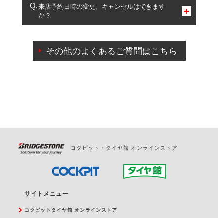
複数サービスのご予約は可能です。
来店予約日時の変更、キャンセルはできます
か？
一部の商品・サービスの組み合わせに限り、同時にご予約が
出来ないものもございます。
ご来店予約日の3営業日前までマイページからの予約
日変更が可能です。
その他のよくあるご質問はこちら
ご来店予約日の3営業日前を過ぎている場合のご予約
の日時変更につきましては、直接ご予約の店舗まで
お問合せください。
また、やむを得ない事由によりご予約のキャンセル
をご希望の際は、直接ご予約いただいた店舗へご連
絡ください。
コクピット・タイヤ館 オンラインストア
サイトメニュー
コクピットタイヤ館 オンラインストア