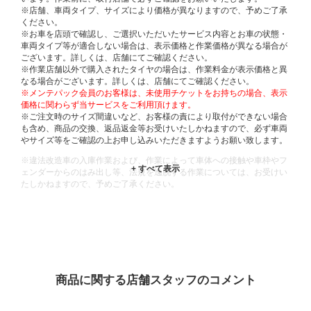
※店舗、車両タイプ、サイズにより価格が異なりますので、予めご了承
ください。
※お車を店頭で確認し、ご選択いただいたサービス内容とお車の状態・
車両タイプ等が適合しない場合は、表示価格と作業価格が異なる場合が
ございます。詳しくは、店舗にてご確認ください。
※作業店舗以外で購入されたタイヤの場合は、作業料金が表示価格と異
なる場合がございます。詳しくは、店舗にてご確認ください。
※メンテパック会員のお客様は、未使用チケットをお持ちの場合、表示
価格に関わらず当サービスをご利用頂けます。
※ご注文時のサイズ間違いなど、お客様の責により取付ができない場合
も含め、商品の交換、返品返金等お受けいたしかねますので、必ず車両
やサイズ等をご確認の上お申し込みいただきますようお願い致します。
※違法改造車の入庫作業および、作業によって車体への接触や車枠やフ
ェンダーからのはみ出し等、法規を逸脱する作業については、お受けい
たしかねますので、予めご了承ください。
※輸入車や一部希少車種等には対応できない場合もございます。
※おクルマの状態(作業の安全性を確保できない場合など含め)によって
は、ご来店当日であっても、作業をお断りさせて頂く場合もございま
す。
ADDITIONAL
INFORMATION
商品に関する店舗スタッフのコメント