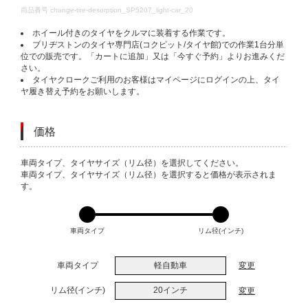
DETAILS
商品番号
change-tire-desorption_SP5207_light-car_20
ホイール付きのタイヤをクルマに装着する作業です。
ブリヂストンのタイヤ専門店(コクピット/タイヤ館)での作業1台分単
位での販売です。「カートに追加」又は「今すぐ予約」よりお進みくだ
さい。
タイヤクロークご利用のお客様はマイページにログインの上、タイ
ヤ履き替え予約をお願いします。
価格
VARIATIONS
車両タイプ、タイヤサイズ（リム径）を選択してください。
車両タイプ、タイヤサイズ（リム径）を選択すると価格が表示されま
す。
車両タイプ
リム径(インチ)
車両タイプ
軽自動車
変更
リム径(インチ)
20インチ
変更