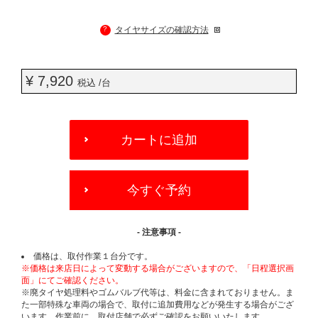
?
タイヤサイズの確認方法
¥ 7,920
税込 /台
ADD
TO
カートに追加
CART
OPTIONS
今すぐ予約
- 注意事項 -
価格は、取付作業１台分です。
※価格は来店日によって変動する場合がございますので、「日程選択画
面」にてご確認ください。
※廃タイヤ処理料やゴムバルブ代等は、料金に含まれておりません。ま
た一部特殊な車両の場合で、取付に追加費用などが発生する場合がござ
います。作業前に、取付店舗で必ずご確認をお願いいたします。