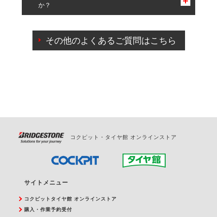
か？
一部の商品・サービスの組み合わせに限り、同時にご予約が
出来ないものもございます。
ご来店予約日の3営業日前までマイページからの予約
日変更が可能です。
その他のよくあるご質問はこちら
ご来店予約日の3営業日前を過ぎている場合のご予約
の日時変更につきましては、直接ご予約の店舗まで
お問合せください。
また、やむを得ない事由によりご予約のキャンセル
をご希望の際は、直接ご予約いただいた店舗へご連
絡ください。
コクピット・タイヤ館 オンラインストア
サイトメニュー
コクピットタイヤ館 オンラインストア
購入・作業予約受付