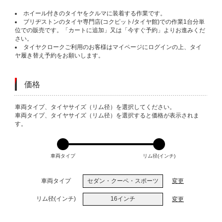
ホイール付きのタイヤをクルマに装着する作業です。
ブリヂストンのタイヤ専門店(コクピット/タイヤ館)での作業1台分単
位での販売です。「カートに追加」又は「今すぐ予約」よりお進みくだ
さい。
タイヤクロークご利用のお客様はマイページにログインの上、タイ
ヤ履き替え予約をお願いします。
価格
VARIATIONS
車両タイプ、タイヤサイズ（リム径）を選択してください。
車両タイプ、タイヤサイズ（リム径）を選択すると価格が表示されま
す。
車両タイプ
リム径(インチ)
車両タイプ
セダン・クーペ・スポーツ
変更
リム径(インチ)
16インチ
変更