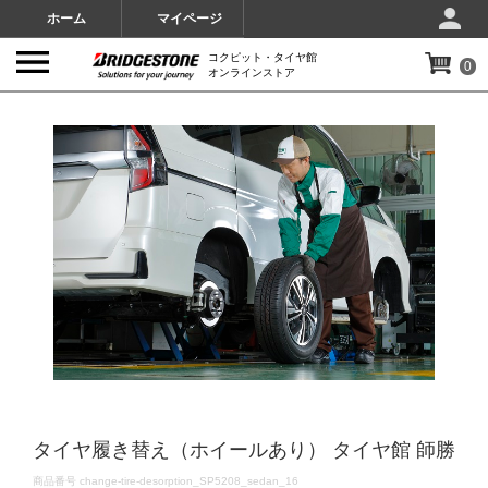
ホーム
マイページ
コクピット・タイヤ館
0
オンラインストア
IMAGES
タイヤ履き替え（ホイールあり） タイヤ館 師勝
DETAILS
商品番号
change-tire-desorption_SP5208_sedan_16