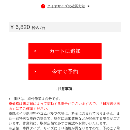
?
タイヤサイズの確認方法
¥ 6,820
税込 /台
ADD
TO
カートに追加
CART
OPTIONS
今すぐ予約
- 注意事項 -
価格は、取付作業１台分です。
※価格は来店日によって変動する場合がございますので、「日程選択画
面」にてご確認ください。
※廃タイヤ処理料やゴムバルブ代等は、料金に含まれておりません。ま
た一部特殊な車両の場合で、取付に追加費用などが発生する場合がござ
います。作業前に、取付店舗で必ずご確認をお願いいたします。
※店舗、車両タイプ、サイズにより価格が異なりますので、予めご了承