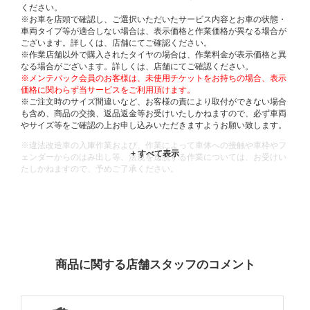
ください。
※お車を店頭で確認し、ご選択いただいたサービス内容とお車の状態・
車両タイプ等が適合しない場合は、表示価格と作業価格が異なる場合が
ございます。詳しくは、店舗にてご確認ください。
※作業店舗以外で購入されたタイヤの場合は、作業料金が表示価格と異
なる場合がございます。詳しくは、店舗にてご確認ください。
※メンテパック会員のお客様は、未使用チケットをお持ちの場合、表示
価格に関わらず当サービスをご利用頂けます。
※ご注文時のサイズ間違いなど、お客様の責により取付ができない場合
も含め、商品の交換、返品返金等お受けいたしかねますので、必ず車両
やサイズ等をご確認の上お申し込みいただきますようお願い致します。
※違法改造車の入庫作業および、作業によって車体への接触や車枠やフ
ェンダーからのはみ出し等、法規を逸脱する作業については、お受けい
たしかねますので、予めご了承ください。
※輸入車や一部希少車種等には対応できない場合もございます。
※おクルマの状態(作業の安全性を確保できない場合など含め)によって
は、ご来店当日であっても、作業をお断りさせて頂く場合もございま
す。
ADDITIONAL
INFORMATION
商品に関する店舗スタッフのコメント