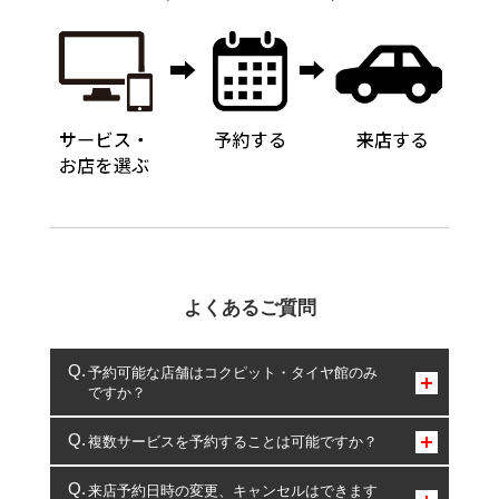
よくあるご質問
予約可能な店舗はコクピット・タイヤ館のみ
ですか？
コクピット・タイヤ館のみとなります。
複数サービスを予約することは可能ですか？
複数サービスのご予約は可能です。
来店予約日時の変更、キャンセルはできます