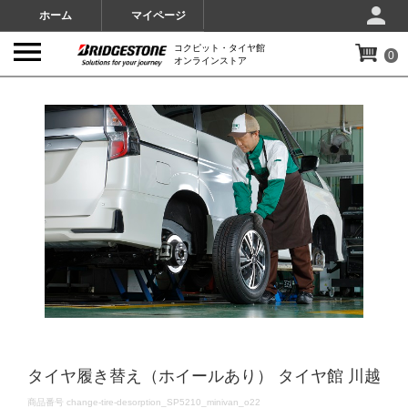
ホーム
マイページ
コクピット・タイヤ館
0
オンラインストア
IMAGES
タイヤ履き替え（ホイールあり） タイヤ館 川越
DETAILS
商品番号
change-tire-desorption_SP5210_minivan_o22