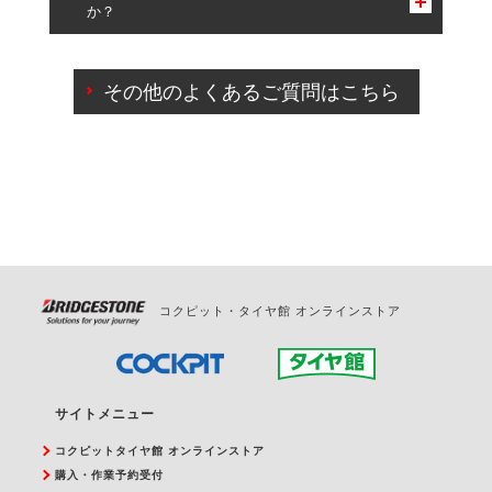
か？
一部の商品・サービスの組み合わせに限り、同時にご予約が
出来ないものもございます。
ご来店予約日の3営業日前までマイページからの予約
日変更が可能です。
その他のよくあるご質問はこちら
ご来店予約日の3営業日前を過ぎている場合のご予約
の日時変更につきましては、直接ご予約の店舗まで
お問合せください。
また、やむを得ない事由によりご予約のキャンセル
をご希望の際は、直接ご予約いただいた店舗へご連
絡ください。
コクピット・タイヤ館 オンラインストア
サイトメニュー
コクピットタイヤ館 オンラインストア
購入・作業予約受付