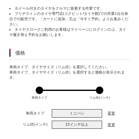
ホイール付きのタイヤをクルマに装着する作業です。
ブリヂストンのタイヤ専門店(コクピット/タイヤ館)での作業1台分単
位での販売です。「カートに追加」又は「今すぐ予約」よりお進みくだ
さい。
タイヤクロークご利用のお客様はマイページにログインの上、タイ
ヤ履き替え予約をお願いします。
価格
VARIATIONS
車両タイプ、タイヤサイズ（リム径）を選択してください。
車両タイプ、タイヤサイズ（リム径）を選択すると価格が表示されま
す。
車両タイプ
リム径(インチ)
車両タイプ
ミニバン
変更
リム径(インチ)
22インチ以上
変更