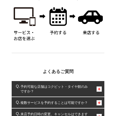
よくあるご質問
予約可能な店舗はコクピット・タイヤ館のみ
ですか？
コクピット・タイヤ館のみとなります。
複数サービスを予約することは可能ですか？
複数サービスのご予約は可能です。
来店予約日時の変更、キャンセルはできます