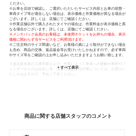
ください。
※お車を店頭で確認し、ご選択いただいたサービス内容とお車の状態・
車両タイプ等が適合しない場合は、表示価格と作業価格が異なる場合が
ございます。詳しくは、店舗にてご確認ください。
※作業店舗以外で購入されたタイヤの場合は、作業料金が表示価格と異
なる場合がございます。詳しくは、店舗にてご確認ください。
※メンテパック会員のお客様は、未使用チケットをお持ちの場合、表示
価格に関わらず当サービスをご利用頂けます。
※ご注文時のサイズ間違いなど、お客様の責により取付ができない場合
も含め、商品の交換、返品返金等お受けいたしかねますので、必ず車両
やサイズ等をご確認の上お申し込みいただきますようお願い致します。
※違法改造車の入庫作業および、作業によって車体への接触や車枠やフ
ェンダーからのはみ出し等、法規を逸脱する作業については、お受けい
たしかねますので、予めご了承ください。
※輸入車や一部希少車種等には対応できない場合もございます。
※おクルマの状態(作業の安全性を確保できない場合など含め)によって
は、ご来店当日であっても、作業をお断りさせて頂く場合もございま
す。
ADDITIONAL
INFORMATION
商品に関する店舗スタッフのコメント