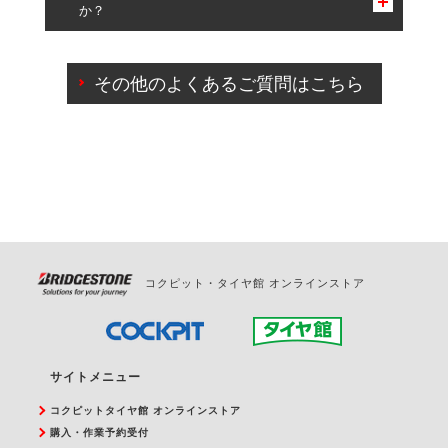
か？
一部の商品・サービスの組み合わせに限り、同時にご予約が
出来ないものもございます。
ご来店予約日の3営業日前までマイページからの予約
日変更が可能です。
その他のよくあるご質問はこちら
ご来店予約日の3営業日前を過ぎている場合のご予約
の日時変更につきましては、直接ご予約の店舗まで
お問合せください。
また、やむを得ない事由によりご予約のキャンセル
をご希望の際は、直接ご予約いただいた店舗へご連
絡ください。
コクピット・タイヤ館 オンラインストア
サイトメニュー
コクピットタイヤ館 オンラインストア
購入・作業予約受付