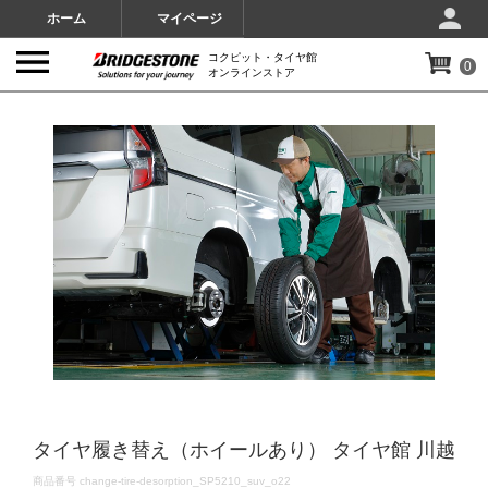
ホーム
マイページ
コクピット・タイヤ館
0
オンラインストア
IMAGES
タイヤ履き替え（ホイールあり） タイヤ館 川越
DETAILS
商品番号
change-tire-desorption_SP5210_suv_o22