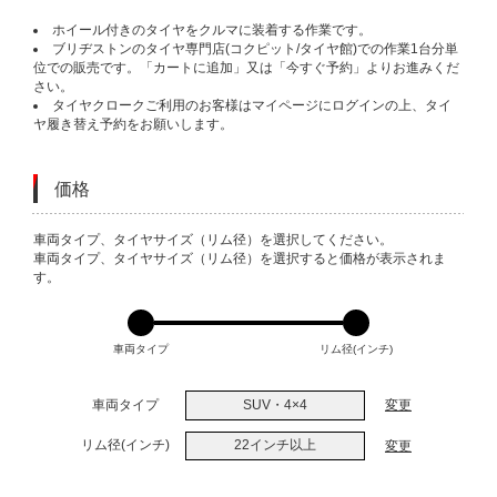
ホイール付きのタイヤをクルマに装着する作業です。
ブリヂストンのタイヤ専門店(コクピット/タイヤ館)での作業1台分単
位での販売です。「カートに追加」又は「今すぐ予約」よりお進みくだ
さい。
タイヤクロークご利用のお客様はマイページにログインの上、タイ
ヤ履き替え予約をお願いします。
価格
VARIATIONS
車両タイプ、タイヤサイズ（リム径）を選択してください。
車両タイプ、タイヤサイズ（リム径）を選択すると価格が表示されま
す。
車両タイプ
リム径(インチ)
車両タイプ
SUV・4×4
変更
リム径(インチ)
22インチ以上
変更