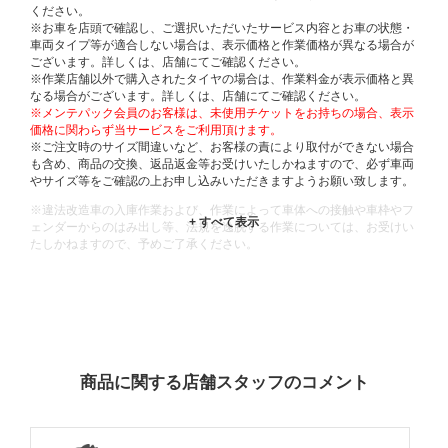
ください。
※お車を店頭で確認し、ご選択いただいたサービス内容とお車の状態・
車両タイプ等が適合しない場合は、表示価格と作業価格が異なる場合が
ございます。詳しくは、店舗にてご確認ください。
※作業店舗以外で購入されたタイヤの場合は、作業料金が表示価格と異
なる場合がございます。詳しくは、店舗にてご確認ください。
※メンテパック会員のお客様は、未使用チケットをお持ちの場合、表示
価格に関わらず当サービスをご利用頂けます。
※ご注文時のサイズ間違いなど、お客様の責により取付ができない場合
も含め、商品の交換、返品返金等お受けいたしかねますので、必ず車両
やサイズ等をご確認の上お申し込みいただきますようお願い致します。
※違法改造車の入庫作業および、作業によって車体への接触や車枠やフ
ェンダーからのはみ出し等、法規を逸脱する作業については、お受けい
たしかねますので、予めご了承ください。
※輸入車や一部希少車種等には対応できない場合もございます。
※おクルマの状態(作業の安全性を確保できない場合など含め)によって
は、ご来店当日であっても、作業をお断りさせて頂く場合もございま
す。
ADDITIONAL
INFORMATION
商品に関する店舗スタッフのコメント