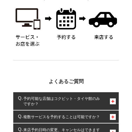
よくあるご質問
予約可能な店舗はコクピット・タイヤ館のみ
ですか？
コクピット・タイヤ館のみとなります。
複数サービスを予約することは可能ですか？
複数サービスのご予約は可能です。
来店予約日時の変更、キャンセルはできます