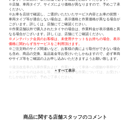
※店舗、車両タイプ、サイズにより価格が異なりますので、予めご了承
ください。
※お車を店頭で確認し、ご選択いただいたサービス内容とお車の状態・
車両タイプ等が適合しない場合は、表示価格と作業価格が異なる場合が
ございます。詳しくは、店舗にてご確認ください。
※作業店舗以外で購入されたタイヤの場合は、作業料金が表示価格と異
なる場合がございます。詳しくは、店舗にてご確認ください。
※メンテパック会員のお客様は、未使用チケットをお持ちの場合、表示
価格に関わらず当サービスをご利用頂けます。
※ご注文時のサイズ間違いなど、お客様の責により取付ができない場合
も含め、商品の交換、返品返金等お受けいたしかねますので、必ず車両
やサイズ等をご確認の上お申し込みいただきますようお願い致します。
※違法改造車の入庫作業および、作業によって車体への接触や車枠やフ
ェンダーからのはみ出し等、法規を逸脱する作業については、お受けい
たしかねますので、予めご了承ください。
※輸入車や一部希少車種等には対応できない場合もございます。
※おクルマの状態(作業の安全性を確保できない場合など含め)によって
は、ご来店当日であっても、作業をお断りさせて頂く場合もございま
す。
ADDITIONAL
INFORMATION
商品に関する店舗スタッフのコメント