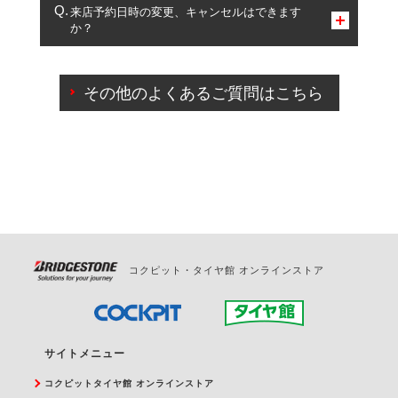
複数サービスのご予約は可能です。
来店予約日時の変更、キャンセルはできます
か？
一部の商品・サービスの組み合わせに限り、同時にご予約が
出来ないものもございます。
ご来店予約日の3営業日前までマイページからの予約
日変更が可能です。
その他のよくあるご質問はこちら
ご来店予約日の3営業日前を過ぎている場合のご予約
の日時変更につきましては、直接ご予約の店舗まで
お問合せください。
また、やむを得ない事由によりご予約のキャンセル
をご希望の際は、直接ご予約いただいた店舗へご連
絡ください。
コクピット・タイヤ館 オンラインストア
サイトメニュー
コクピットタイヤ館 オンラインストア