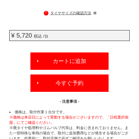
?
タイヤサイズの確認方法
¥ 5,720
税込 /台
ADD
TO
カートに追加
CART
OPTIONS
今すぐ予約
- 注意事項 -
価格は、取付作業１台分です。
※価格は来店日によって変動する場合がございますので、「日程選択画
面」にてご確認ください。
※廃タイヤ処理料やゴムバルブ代等は、料金に含まれておりません。ま
た一部特殊な車両の場合で、取付に追加費用などが発生する場合がござ
います。作業前に、取付店舗で必ずご確認をお願いいたします。