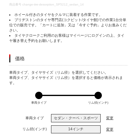
DETAILS
商品番号
change-tire-desorption_SP5212_sedan_14
ホイール付きのタイヤをクルマに装着する作業です。
ブリヂストンのタイヤ専門店(コクピット/タイヤ館)での作業1台分単
位での販売です。「カートに追加」又は「今すぐ予約」よりお進みくだ
さい。
タイヤクロークご利用のお客様はマイページにログインの上、タイ
ヤ履き替え予約をお願いします。
価格
VARIATIONS
車両タイプ、タイヤサイズ（リム径）を選択してください。
車両タイプ、タイヤサイズ（リム径）を選択すると価格が表示されま
す。
車両タイプ
リム径(インチ)
車両タイプ
セダン・クーペ・スポーツ
変更
リム径(インチ)
14インチ
変更