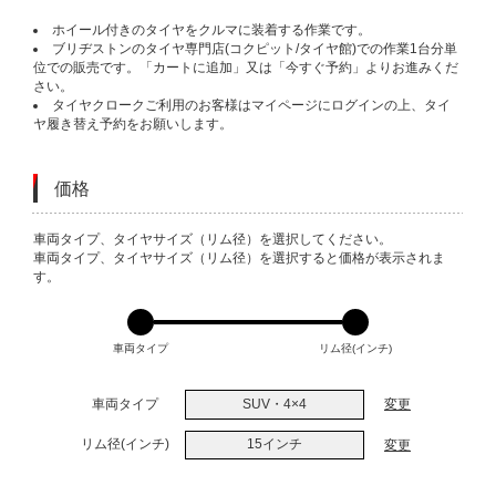
ホイール付きのタイヤをクルマに装着する作業です。
ブリヂストンのタイヤ専門店(コクピット/タイヤ館)での作業1台分単
位での販売です。「カートに追加」又は「今すぐ予約」よりお進みくだ
さい。
タイヤクロークご利用のお客様はマイページにログインの上、タイ
ヤ履き替え予約をお願いします。
価格
VARIATIONS
車両タイプ、タイヤサイズ（リム径）を選択してください。
車両タイプ、タイヤサイズ（リム径）を選択すると価格が表示されま
す。
車両タイプ
リム径(インチ)
車両タイプ
SUV・4×4
変更
リム径(インチ)
15インチ
変更