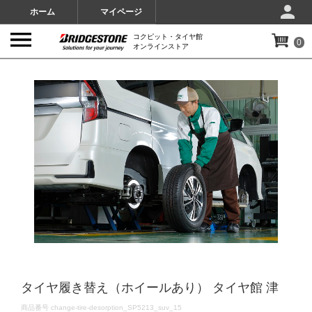
ホーム
マイページ
コクピット・タイヤ館
0
オンラインストア
IMAGES
タイヤ履き替え（ホイールあり） タイヤ館 津
DETAILS
商品番号
change-tire-desorption_SP5213_suv_15