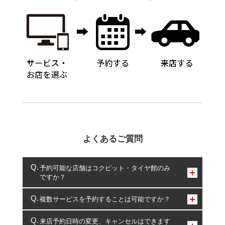
よくあるご質問
予約可能な店舗はコクピット・タイヤ館のみ
ですか？
コクピット・タイヤ館のみとなります。
複数サービスを予約することは可能ですか？
複数サービスのご予約は可能です。
来店予約日時の変更、キャンセルはできます