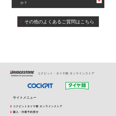
か？
一部の商品・サービスの組み合わせに限り、同時にご予約が
出来ないものもございます。
ご来店予約日の3営業日前までマイページからの予約
日変更が可能です。
その他のよくあるご質問はこちら
ご来店予約日の3営業日前を過ぎている場合のご予約
の日時変更につきましては、直接ご予約の店舗まで
お問合せください。
また、やむを得ない事由によりご予約のキャンセル
をご希望の際は、直接ご予約いただいた店舗へご連
絡ください。
コクピット・タイヤ館 オンラインストア
サイトメニュー
コクピットタイヤ館 オンラインストア
購入・作業予約受付