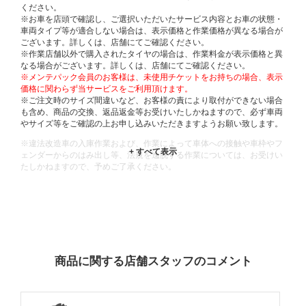
ください。
※お車を店頭で確認し、ご選択いただいたサービス内容とお車の状態・
車両タイプ等が適合しない場合は、表示価格と作業価格が異なる場合が
ございます。詳しくは、店舗にてご確認ください。
※作業店舗以外で購入されたタイヤの場合は、作業料金が表示価格と異
なる場合がございます。詳しくは、店舗にてご確認ください。
※メンテパック会員のお客様は、未使用チケットをお持ちの場合、表示
価格に関わらず当サービスをご利用頂けます。
※ご注文時のサイズ間違いなど、お客様の責により取付ができない場合
も含め、商品の交換、返品返金等お受けいたしかねますので、必ず車両
やサイズ等をご確認の上お申し込みいただきますようお願い致します。
※違法改造車の入庫作業および、作業によって車体への接触や車枠やフ
ェンダーからのはみ出し等、法規を逸脱する作業については、お受けい
たしかねますので、予めご了承ください。
※輸入車や一部希少車種等には対応できない場合もございます。
※おクルマの状態(作業の安全性を確保できない場合など含め)によって
は、ご来店当日であっても、作業をお断りさせて頂く場合もございま
す。
ADDITIONAL
INFORMATION
商品に関する店舗スタッフのコメント