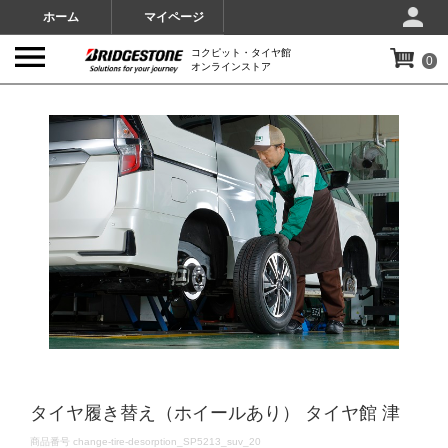
ホーム
マイページ
コクピット・タイヤ館
0
オンラインストア
IMAGES
タイヤ履き替え（ホイールあり） タイヤ館 津
DETAILS
商品番号
change-tire-desorption_SP5213_suv_20