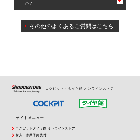
か？
一部の商品・サービスの組み合わせに限り、同時にご予約が
出来ないものもございます。
ご来店予約日の3営業日前までマイページからの予約
日変更が可能です。
その他のよくあるご質問はこちら
ご来店予約日の3営業日前を過ぎている場合のご予約
の日時変更につきましては、直接ご予約の店舗まで
お問合せください。
また、やむを得ない事由によりご予約のキャンセル
をご希望の際は、直接ご予約いただいた店舗へご連
絡ください。
コクピット・タイヤ館 オンラインストア
サイトメニュー
コクピットタイヤ館 オンラインストア
購入・作業予約受付