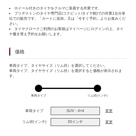
ホイール付きのタイヤをクルマに装着する作業です。
ブリヂストンのタイヤ専門店(コクピット/タイヤ館)での作業1台分単
位での販売です。「カートに追加」又は「今すぐ予約」よりお進みくだ
さい。
タイヤクロークご利用のお客様はマイページにログインの上、タイ
ヤ履き替え予約をお願いします。
価格
VARIATIONS
車両タイプ、タイヤサイズ（リム径）を選択してください。
車両タイプ、タイヤサイズ（リム径）を選択すると価格が表示されま
す。
車両タイプ
リム径(インチ)
車両タイプ
SUV・4×4
変更
リム径(インチ)
20インチ
変更