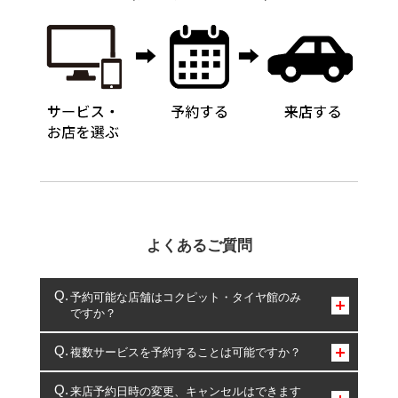
よくあるご質問
予約可能な店舗はコクピット・タイヤ館のみ
ですか？
コクピット・タイヤ館のみとなります。
複数サービスを予約することは可能ですか？
複数サービスのご予約は可能です。
来店予約日時の変更、キャンセルはできます