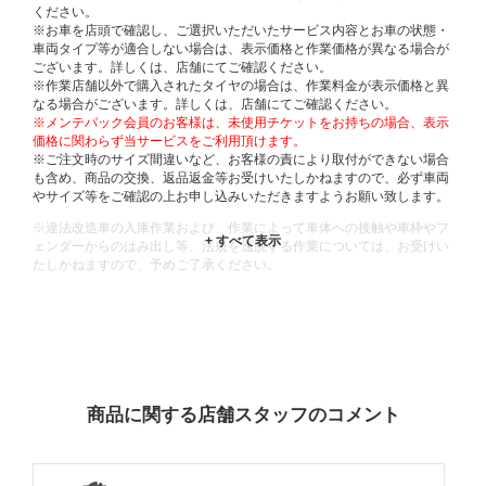
ください。
※お車を店頭で確認し、ご選択いただいたサービス内容とお車の状態・
車両タイプ等が適合しない場合は、表示価格と作業価格が異なる場合が
ございます。詳しくは、店舗にてご確認ください。
※作業店舗以外で購入されたタイヤの場合は、作業料金が表示価格と異
なる場合がございます。詳しくは、店舗にてご確認ください。
※メンテパック会員のお客様は、未使用チケットをお持ちの場合、表示
価格に関わらず当サービスをご利用頂けます。
※ご注文時のサイズ間違いなど、お客様の責により取付ができない場合
も含め、商品の交換、返品返金等お受けいたしかねますので、必ず車両
やサイズ等をご確認の上お申し込みいただきますようお願い致します。
※違法改造車の入庫作業および、作業によって車体への接触や車枠やフ
ェンダーからのはみ出し等、法規を逸脱する作業については、お受けい
たしかねますので、予めご了承ください。
※輸入車や一部希少車種等には対応できない場合もございます。
※おクルマの状態(作業の安全性を確保できない場合など含め)によって
は、ご来店当日であっても、作業をお断りさせて頂く場合もございま
す。
ADDITIONAL
INFORMATION
商品に関する店舗スタッフのコメント