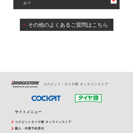
か？
一部の商品・サービスの組み合わせに限り、同時にご予約が
出来ないものもございます。
ご来店予約日の3営業日前までマイページからの予約
日変更が可能です。
その他のよくあるご質問はこちら
ご来店予約日の3営業日前を過ぎている場合のご予約
の日時変更につきましては、直接ご予約の店舗まで
お問合せください。
また、やむを得ない事由によりご予約のキャンセル
をご希望の際は、直接ご予約いただいた店舗へご連
絡ください。
コクピット・タイヤ館 オンラインストア
サイトメニュー
コクピットタイヤ館 オンラインストア
購入・作業予約受付