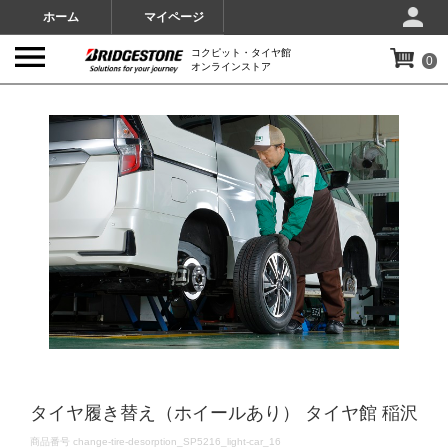
ホーム
マイページ
コクピット・タイヤ館
0
オンラインストア
IMAGES
タイヤ履き替え（ホイールあり） タイヤ館 稲沢
DETAILS
商品番号
change-tire-desorption_SP5216_light-car_16