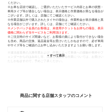
ください。
※お車を店頭で確認し、ご選択いただいたサービス内容とお車の状態・
車両タイプ等が適合しない場合は、表示価格と作業価格が異なる場合が
ございます。詳しくは、店舗にてご確認ください。
※作業店舗以外で購入されたタイヤの場合は、作業料金が表示価格と異
なる場合がございます。詳しくは、店舗にてご確認ください。
※メンテパック会員のお客様は、未使用チケットをお持ちの場合、表示
価格に関わらず当サービスをご利用頂けます。
※ご注文時のサイズ間違いなど、お客様の責により取付ができない場合
も含め、商品の交換、返品返金等お受けいたしかねますので、必ず車両
やサイズ等をご確認の上お申し込みいただきますようお願い致します。
※違法改造車の入庫作業および、作業によって車体への接触や車枠やフ
ェンダーからのはみ出し等、法規を逸脱する作業については、お受けい
たしかねますので、予めご了承ください。
※輸入車や一部希少車種等には対応できない場合もございます。
※おクルマの状態(作業の安全性を確保できない場合など含め)によって
は、ご来店当日であっても、作業をお断りさせて頂く場合もございま
す。
ADDITIONAL
INFORMATION
商品に関する店舗スタッフのコメント