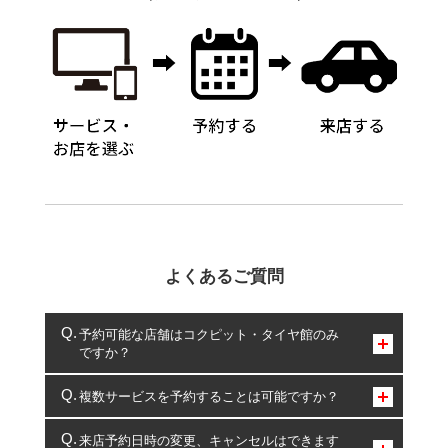
よくあるご質問
予約可能な店舗はコクピット・タイヤ館のみ
ですか？
コクピット・タイヤ館のみとなります。
複数サービスを予約することは可能ですか？
複数サービスのご予約は可能です。
来店予約日時の変更、キャンセルはできます