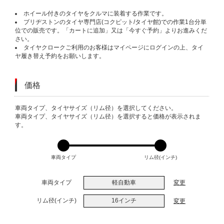
ホイール付きのタイヤをクルマに装着する作業です。
ブリヂストンのタイヤ専門店(コクピット/タイヤ館)での作業1台分単
位での販売です。「カートに追加」又は「今すぐ予約」よりお進みくだ
さい。
タイヤクロークご利用のお客様はマイページにログインの上、タイ
ヤ履き替え予約をお願いします。
価格
VARIATIONS
車両タイプ、タイヤサイズ（リム径）を選択してください。
車両タイプ、タイヤサイズ（リム径）を選択すると価格が表示されま
す。
車両タイプ
リム径(インチ)
車両タイプ
軽自動車
変更
リム径(インチ)
16インチ
変更