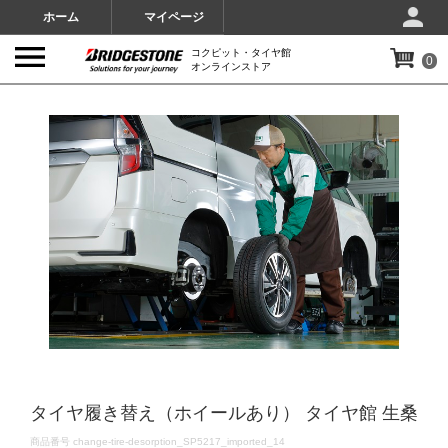
ホーム
マイページ
コクピット・タイヤ館
0
オンラインストア
IMAGES
タイヤ履き替え（ホイールあり） タイヤ館 生桑
DETAILS
商品番号
change-tire-desorption_SP5217_imported_14