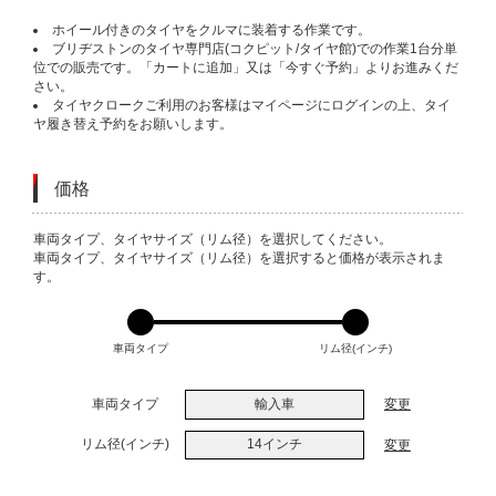
ホイール付きのタイヤをクルマに装着する作業です。
ブリヂストンのタイヤ専門店(コクピット/タイヤ館)での作業1台分単
位での販売です。「カートに追加」又は「今すぐ予約」よりお進みくだ
さい。
タイヤクロークご利用のお客様はマイページにログインの上、タイ
ヤ履き替え予約をお願いします。
価格
VARIATIONS
車両タイプ、タイヤサイズ（リム径）を選択してください。
車両タイプ、タイヤサイズ（リム径）を選択すると価格が表示されま
す。
車両タイプ
リム径(インチ)
車両タイプ
輸入車
変更
リム径(インチ)
14インチ
変更