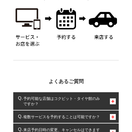
よくあるご質問
予約可能な店舗はコクピット・タイヤ館のみ
ですか？
コクピット・タイヤ館のみとなります。
複数サービスを予約することは可能ですか？
複数サービスのご予約は可能です。
来店予約日時の変更、キャンセルはできます