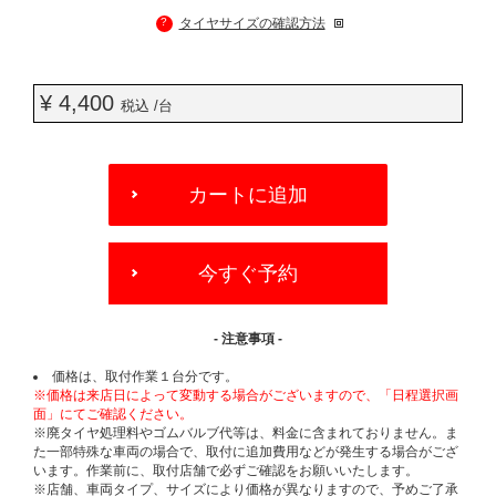
?
タイヤサイズの確認方法
¥ 4,400
税込 /台
ADD
TO
カートに追加
CART
OPTIONS
今すぐ予約
- 注意事項 -
価格は、取付作業１台分です。
※価格は来店日によって変動する場合がございますので、「日程選択画
面」にてご確認ください。
※廃タイヤ処理料やゴムバルブ代等は、料金に含まれておりません。ま
た一部特殊な車両の場合で、取付に追加費用などが発生する場合がござ
います。作業前に、取付店舗で必ずご確認をお願いいたします。
※店舗、車両タイプ、サイズにより価格が異なりますので、予めご了承