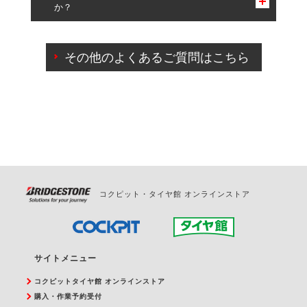
か？
一部の商品・サービスの組み合わせに限り、同時にご予約が
出来ないものもございます。
ご来店予約日の3営業日前までマイページからの予約
日変更が可能です。
その他のよくあるご質問はこちら
ご来店予約日の3営業日前を過ぎている場合のご予約
の日時変更につきましては、直接ご予約の店舗まで
お問合せください。
また、やむを得ない事由によりご予約のキャンセル
をご希望の際は、直接ご予約いただいた店舗へご連
絡ください。
コクピット・タイヤ館 オンラインストア
サイトメニュー
コクピットタイヤ館 オンラインストア
購入・作業予約受付