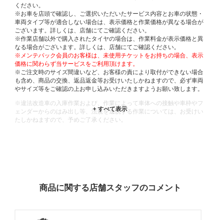
ください。
※お車を店頭で確認し、ご選択いただいたサービス内容とお車の状態・
車両タイプ等が適合しない場合は、表示価格と作業価格が異なる場合が
ございます。詳しくは、店舗にてご確認ください。
※作業店舗以外で購入されたタイヤの場合は、作業料金が表示価格と異
なる場合がございます。詳しくは、店舗にてご確認ください。
※メンテパック会員のお客様は、未使用チケットをお持ちの場合、表示
価格に関わらず当サービスをご利用頂けます。
※ご注文時のサイズ間違いなど、お客様の責により取付ができない場合
も含め、商品の交換、返品返金等お受けいたしかねますので、必ず車両
やサイズ等をご確認の上お申し込みいただきますようお願い致します。
※違法改造車の入庫作業および、作業によって車体への接触や車枠やフ
ェンダーからのはみ出し等、法規を逸脱する作業については、お受けい
たしかねますので、予めご了承ください。
※輸入車や一部希少車種等には対応できない場合もございます。
※おクルマの状態(作業の安全性を確保できない場合など含め)によって
は、ご来店当日であっても、作業をお断りさせて頂く場合もございま
す。
ADDITIONAL
INFORMATION
商品に関する店舗スタッフのコメント