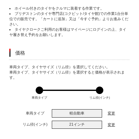
ホイール付きのタイヤをクルマに装着する作業です。
ブリヂストンのタイヤ専門店(コクピット/タイヤ館)での作業1台分単
位での販売です。「カートに追加」又は「今すぐ予約」よりお進みくだ
さい。
タイヤクロークご利用のお客様はマイページにログインの上、タイ
ヤ履き替え予約をお願いします。
価格
VARIATIONS
車両タイプ、タイヤサイズ（リム径）を選択してください。
車両タイプ、タイヤサイズ（リム径）を選択すると価格が表示されま
す。
車両タイプ
リム径(インチ)
車両タイプ
軽自動車
変更
リム径(インチ)
21インチ
変更