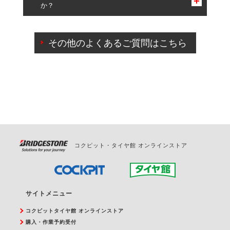
か？
一部の商品・サービスの組み合わせに限り、同時にご予約が
出来ないものもございます。
ご来店予約日の3営業日前までマイページからの予約
日変更が可能です。
その他のよくあるご質問はこちら
ご来店予約日の3営業日前を過ぎている場合のご予約
の日時変更につきましては、直接ご予約の店舗まで
お問合せください。
また、やむを得ない事由によりご予約のキャンセル
をご希望の際は、直接ご予約いただいた店舗へご連
絡ください。
コクピット・タイヤ館 オンラインストア
サイトメニュー
コクピットタイヤ館 オンラインストア
購入・作業予約受付