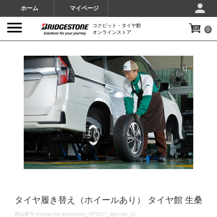
ホーム
マイページ
コクピット・タイヤ館
0
オンラインストア
IMAGES
タイヤ履き替え（ホイールあり） タイヤ館 生桑
DETAILS
商品番号
change-tire-desorption_SP5217_light-car_21