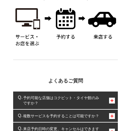
よくあるご質問
予約可能な店舗はコクピット・タイヤ館のみ
ですか？
コクピット・タイヤ館のみとなります。
複数サービスを予約することは可能ですか？
複数サービスのご予約は可能です。
来店予約日時の変更、キャンセルはできます