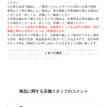
ください。
※お車を店頭で確認し、ご選択いただいたサービス内容とお車の状態・
車両タイプ等が適合しない場合は、表示価格と作業価格が異なる場合が
ございます。詳しくは、店舗にてご確認ください。
※作業店舗以外で購入されたタイヤの場合は、作業料金が表示価格と異
なる場合がございます。詳しくは、店舗にてご確認ください。
※メンテパック会員のお客様は、未使用チケットをお持ちの場合、表示
価格に関わらず当サービスをご利用頂けます。
※ご注文時のサイズ間違いなど、お客様の責により取付ができない場合
も含め、商品の交換、返品返金等お受けいたしかねますので、必ず車両
やサイズ等をご確認の上お申し込みいただきますようお願い致します。
※違法改造車の入庫作業および、作業によって車体への接触や車枠やフ
ェンダーからのはみ出し等、法規を逸脱する作業については、お受けい
たしかねますので、予めご了承ください。
※輸入車や一部希少車種等には対応できない場合もございます。
※おクルマの状態(作業の安全性を確保できない場合など含め)によって
は、ご来店当日であっても、作業をお断りさせて頂く場合もございま
す。
ADDITIONAL
INFORMATION
商品に関する店舗スタッフのコメント