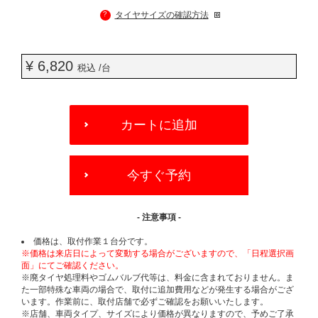
?
タイヤサイズの確認方法
¥ 6,820
税込 /台
ADD
TO
カートに追加
CART
OPTIONS
今すぐ予約
- 注意事項 -
価格は、取付作業１台分です。
※価格は来店日によって変動する場合がございますので、「日程選択画
面」にてご確認ください。
※廃タイヤ処理料やゴムバルブ代等は、料金に含まれておりません。ま
た一部特殊な車両の場合で、取付に追加費用などが発生する場合がござ
います。作業前に、取付店舗で必ずご確認をお願いいたします。
※店舗、車両タイプ、サイズにより価格が異なりますので、予めご了承