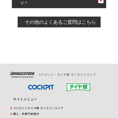
か？
一部の商品・サービスの組み合わせに限り、同時にご予約が
出来ないものもございます。
ご来店予約日の3営業日前までマイページからの予約
日変更が可能です。
その他のよくあるご質問はこちら
ご来店予約日の3営業日前を過ぎている場合のご予約
の日時変更につきましては、直接ご予約の店舗まで
お問合せください。
また、やむを得ない事由によりご予約のキャンセル
をご希望の際は、直接ご予約いただいた店舗へご連
絡ください。
コクピット・タイヤ館 オンラインストア
サイトメニュー
コクピットタイヤ館 オンラインストア
購入・作業予約受付