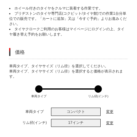
ホイール付きのタイヤをクルマに装着する作業です。
ブリヂストンのタイヤ専門店(コクピット/タイヤ館)での作業1台分単
位での販売です。「カートに追加」又は「今すぐ予約」よりお進みくだ
さい。
タイヤクロークご利用のお客様はマイページにログインの上、タイ
ヤ履き替え予約をお願いします。
価格
VARIATIONS
車両タイプ、タイヤサイズ（リム径）を選択してください。
車両タイプ、タイヤサイズ（リム径）を選択すると価格が表示されま
す。
車両タイプ
リム径(インチ)
車両タイプ
コンパクト
変更
リム径(インチ)
17インチ
変更