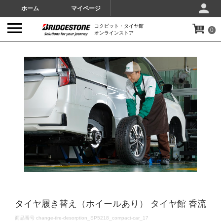
ホーム
マイページ
コクピット・タイヤ館
0
オンラインストア
IMAGES
タイヤ履き替え（ホイールあり） タイヤ館 香流
DETAILS
商品番号
change-tire-desorption_SP5218_compact-car_17