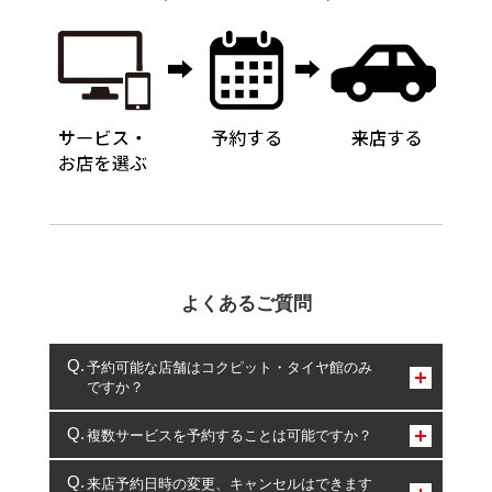
よくあるご質問
予約可能な店舗はコクピット・タイヤ館のみ
ですか？
コクピット・タイヤ館のみとなります。
複数サービスを予約することは可能ですか？
複数サービスのご予約は可能です。
来店予約日時の変更、キャンセルはできます