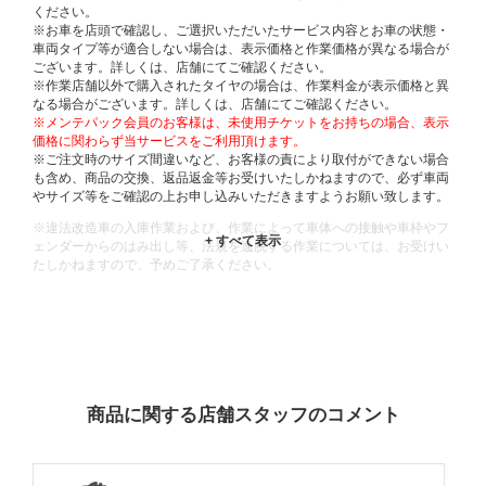
ください。
※お車を店頭で確認し、ご選択いただいたサービス内容とお車の状態・
車両タイプ等が適合しない場合は、表示価格と作業価格が異なる場合が
ございます。詳しくは、店舗にてご確認ください。
※作業店舗以外で購入されたタイヤの場合は、作業料金が表示価格と異
なる場合がございます。詳しくは、店舗にてご確認ください。
※メンテパック会員のお客様は、未使用チケットをお持ちの場合、表示
価格に関わらず当サービスをご利用頂けます。
※ご注文時のサイズ間違いなど、お客様の責により取付ができない場合
も含め、商品の交換、返品返金等お受けいたしかねますので、必ず車両
やサイズ等をご確認の上お申し込みいただきますようお願い致します。
※違法改造車の入庫作業および、作業によって車体への接触や車枠やフ
ェンダーからのはみ出し等、法規を逸脱する作業については、お受けい
たしかねますので、予めご了承ください。
※輸入車や一部希少車種等には対応できない場合もございます。
※おクルマの状態(作業の安全性を確保できない場合など含め)によって
は、ご来店当日であっても、作業をお断りさせて頂く場合もございま
す。
ADDITIONAL
INFORMATION
商品に関する店舗スタッフのコメント