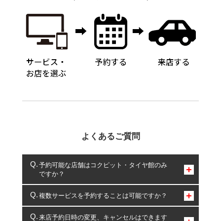
よくあるご質問
予約可能な店舗はコクピット・タイヤ館のみ
ですか？
コクピット・タイヤ館のみとなります。
複数サービスを予約することは可能ですか？
複数サービスのご予約は可能です。
来店予約日時の変更、キャンセルはできます