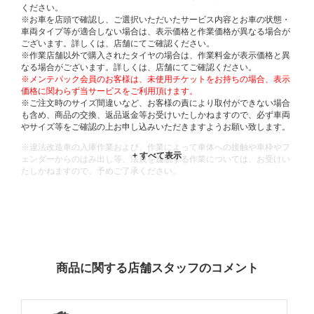
ください。
※お車を店頭で確認し、ご選択いただいたサービス内容とお車の状態・
車両タイプ等が適合しない場合は、表示価格と作業価格が異なる場合が
ございます。詳しくは、店舗にてご確認ください。
※作業店舗以外で購入されたタイヤの場合は、作業料金が表示価格と異
なる場合がございます。詳しくは、店舗にてご確認ください。
※メンテパック会員のお客様は、未使用チケットをお持ちの場合、表示
価格に関わらず当サービスをご利用頂けます。
※ご注文時のサイズ間違いなど、お客様の責により取付ができない場合
も含め、商品の交換、返品返金等お受けいたしかねますので、必ず車両
やサイズ等をご確認の上お申し込みいただきますようお願い致します。
※違法改造車の入庫作業および、作業によって車体への接触や車枠やフ
ェンダーからのはみ出し等、法規を逸脱する作業については、お受けい
たしかねますので、予めご了承ください。
※輸入車や一部希少車種等には対応できない場合もございます。
※おクルマの状態(作業の安全性を確保できない場合など含め)によって
は、ご来店当日であっても、作業をお断りさせて頂く場合もございま
す。
ADDITIONAL
INFORMATION
商品に関する店舗スタッフのコメント