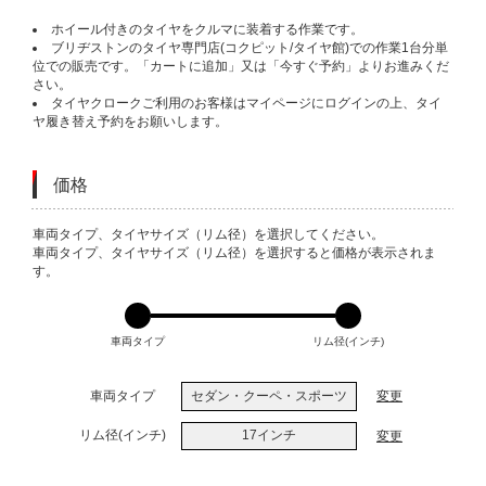
ホイール付きのタイヤをクルマに装着する作業です。
ブリヂストンのタイヤ専門店(コクピット/タイヤ館)での作業1台分単
位での販売です。「カートに追加」又は「今すぐ予約」よりお進みくだ
さい。
タイヤクロークご利用のお客様はマイページにログインの上、タイ
ヤ履き替え予約をお願いします。
価格
VARIATIONS
車両タイプ、タイヤサイズ（リム径）を選択してください。
車両タイプ、タイヤサイズ（リム径）を選択すると価格が表示されま
す。
車両タイプ
リム径(インチ)
車両タイプ
セダン・クーペ・スポーツ
変更
リム径(インチ)
17インチ
変更