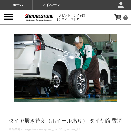
ホーム
マイページ
コクピット・タイヤ館
0
オンラインストア
IMAGES
タイヤ履き替え（ホイールあり） タイヤ館 香流
DETAILS
商品番号
change-tire-desorption_SP5218_sedan_17