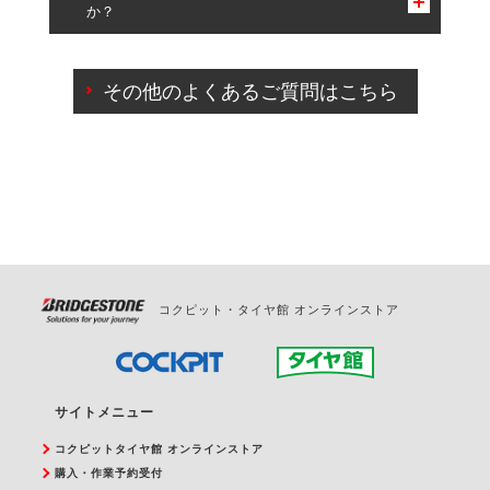
か？
一部の商品・サービスの組み合わせに限り、同時にご予約が
出来ないものもございます。
ご来店予約日の3営業日前までマイページからの予約
日変更が可能です。
その他のよくあるご質問はこちら
ご来店予約日の3営業日前を過ぎている場合のご予約
の日時変更につきましては、直接ご予約の店舗まで
お問合せください。
また、やむを得ない事由によりご予約のキャンセル
をご希望の際は、直接ご予約いただいた店舗へご連
絡ください。
コクピット・タイヤ館 オンラインストア
サイトメニュー
コクピットタイヤ館 オンラインストア
購入・作業予約受付