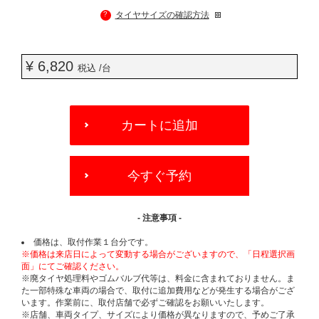
?
タイヤサイズの確認方法
¥ 6,820
税込 /台
ADD
TO
カートに追加
CART
OPTIONS
今すぐ予約
- 注意事項 -
価格は、取付作業１台分です。
※価格は来店日によって変動する場合がございますので、「日程選択画
面」にてご確認ください。
※廃タイヤ処理料やゴムバルブ代等は、料金に含まれておりません。ま
た一部特殊な車両の場合で、取付に追加費用などが発生する場合がござ
います。作業前に、取付店舗で必ずご確認をお願いいたします。
※店舗、車両タイプ、サイズにより価格が異なりますので、予めご了承