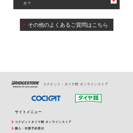
か？
一部の商品・サービスの組み合わせに限り、同時にご予約が
出来ないものもございます。
ご来店予約日の3営業日前までマイページからの予約
日変更が可能です。
その他のよくあるご質問はこちら
ご来店予約日の3営業日前を過ぎている場合のご予約
の日時変更につきましては、直接ご予約の店舗まで
お問合せください。
また、やむを得ない事由によりご予約のキャンセル
をご希望の際は、直接ご予約いただいた店舗へご連
絡ください。
コクピット・タイヤ館 オンラインストア
サイトメニュー
コクピットタイヤ館 オンラインストア
購入・作業予約受付