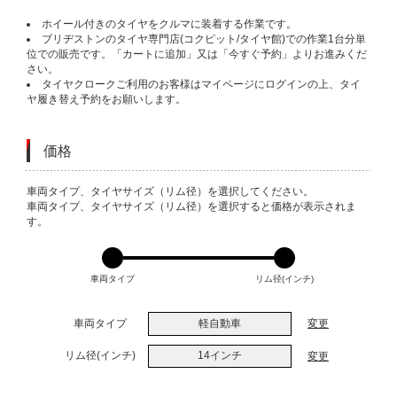
ホイール付きのタイヤをクルマに装着する作業です。
ブリヂストンのタイヤ専門店(コクピット/タイヤ館)での作業1台分単
位での販売です。「カートに追加」又は「今すぐ予約」よりお進みくだ
さい。
タイヤクロークご利用のお客様はマイページにログインの上、タイ
ヤ履き替え予約をお願いします。
価格
VARIATIONS
車両タイプ、タイヤサイズ（リム径）を選択してください。
車両タイプ、タイヤサイズ（リム径）を選択すると価格が表示されま
す。
車両タイプ
リム径(インチ)
車両タイプ
軽自動車
変更
リム径(インチ)
14インチ
変更