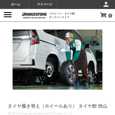
ホーム
マイページ
コクピット・タイヤ館
0
オンラインストア
IMAGES
タイヤ履き替え（ホイールあり） タイヤ館 焼山
DETAILS
商品番号
change-tire-desorption_SP5219_light-car_14