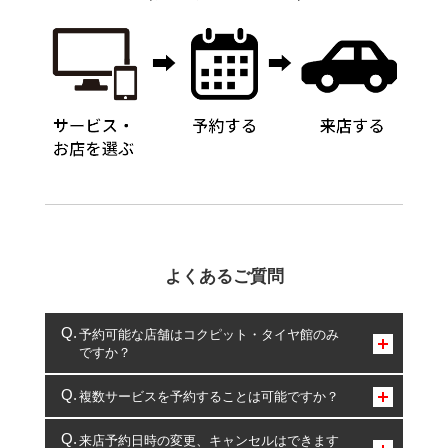
よくあるご質問
予約可能な店舗はコクピット・タイヤ館のみ
ですか？
コクピット・タイヤ館のみとなります。
複数サービスを予約することは可能ですか？
複数サービスのご予約は可能です。
来店予約日時の変更、キャンセルはできます