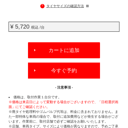
?
タイヤサイズの確認方法
¥ 5,720
税込 /台
ADD
TO
カートに追加
CART
OPTIONS
今すぐ予約
- 注意事項 -
価格は、取付作業１台分です。
※価格は来店日によって変動する場合がございますので、「日程選択画
面」にてご確認ください。
※廃タイヤ処理料やゴムバルブ代等は、料金に含まれておりません。ま
た一部特殊な車両の場合で、取付に追加費用などが発生する場合がござ
います。作業前に、取付店舗で必ずご確認をお願いいたします。
※店舗、車両タイプ、サイズにより価格が異なりますので、予めご了承