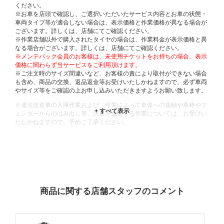
ください。
※お車を店頭で確認し、ご選択いただいたサービス内容とお車の状態・
車両タイプ等が適合しない場合は、表示価格と作業価格が異なる場合が
ございます。詳しくは、店舗にてご確認ください。
※作業店舗以外で購入されたタイヤの場合は、作業料金が表示価格と異
なる場合がございます。詳しくは、店舗にてご確認ください。
※メンテパック会員のお客様は、未使用チケットをお持ちの場合、表示
価格に関わらず当サービスをご利用頂けます。
※ご注文時のサイズ間違いなど、お客様の責により取付ができない場合
も含め、商品の交換、返品返金等お受けいたしかねますので、必ず車両
やサイズ等をご確認の上お申し込みいただきますようお願い致します。
※違法改造車の入庫作業および、作業によって車体への接触や車枠やフ
ェンダーからのはみ出し等、法規を逸脱する作業については、お受けい
たしかねますので、予めご了承ください。
※輸入車や一部希少車種等には対応できない場合もございます。
※おクルマの状態(作業の安全性を確保できない場合など含め)によって
は、ご来店当日であっても、作業をお断りさせて頂く場合もございま
す。
ADDITIONAL
INFORMATION
商品に関する店舗スタッフのコメント