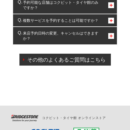
予約可能な店舗はコクピット・タイヤ館のみ
ですか？
コクピット・タイヤ館のみとなります。
複数サービスを予約することは可能ですか？
複数サービスのご予約は可能です。
来店予約日時の変更、キャンセルはできます
か？
一部の商品・サービスの組み合わせに限り、同時にご予約が
出来ないものもございます。
ご来店予約日の3営業日前までマイページからの予約
日変更が可能です。
その他のよくあるご質問はこちら
ご来店予約日の3営業日前を過ぎている場合のご予約
の日時変更につきましては、直接ご予約の店舗まで
お問合せください。
また、やむを得ない事由によりご予約のキャンセル
をご希望の際は、直接ご予約いただいた店舗へご連
絡ください。
コクピット・タイヤ館 オンラインストア