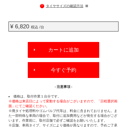
?
タイヤサイズの確認方法
¥ 6,820
税込 /台
ADD
TO
カートに追加
CART
OPTIONS
今すぐ予約
- 注意事項 -
価格は、取付作業１台分です。
※価格は来店日によって変動する場合がございますので、「日程選択画
面」にてご確認ください。
※廃タイヤ処理料やゴムバルブ代等は、料金に含まれておりません。ま
た一部特殊な車両の場合で、取付に追加費用などが発生する場合がござ
います。作業前に、取付店舗で必ずご確認をお願いいたします。
※店舗、車両タイプ、サイズにより価格が異なりますので、予めご了承