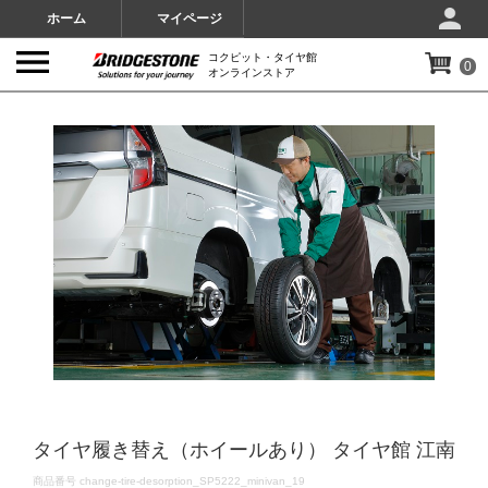
ホーム
マイページ
コクピット・タイヤ館
0
オンラインストア
IMAGES
タイヤ履き替え（ホイールあり） タイヤ館 江南
DETAILS
商品番号
change-tire-desorption_SP5222_minivan_19