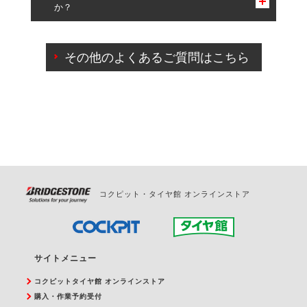
か？
一部の商品・サービスの組み合わせに限り、同時にご予約が
出来ないものもございます。
ご来店予約日の3営業日前までマイページからの予約
日変更が可能です。
その他のよくあるご質問はこちら
ご来店予約日の3営業日前を過ぎている場合のご予約
の日時変更につきましては、直接ご予約の店舗まで
お問合せください。
また、やむを得ない事由によりご予約のキャンセル
をご希望の際は、直接ご予約いただいた店舗へご連
絡ください。
コクピット・タイヤ館 オンラインストア
サイトメニュー
コクピットタイヤ館 オンラインストア
購入・作業予約受付