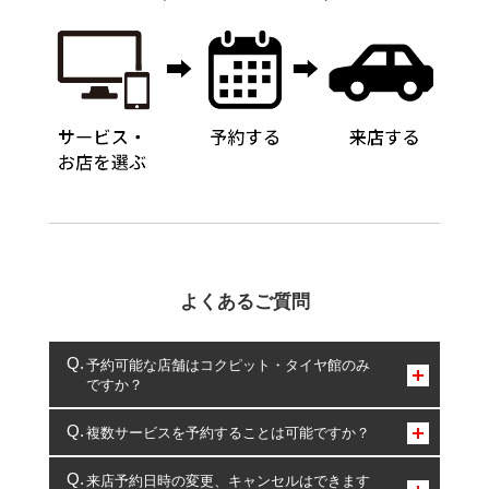
よくあるご質問
予約可能な店舗はコクピット・タイヤ館のみ
ですか？
コクピット・タイヤ館のみとなります。
複数サービスを予約することは可能ですか？
複数サービスのご予約は可能です。
来店予約日時の変更、キャンセルはできます