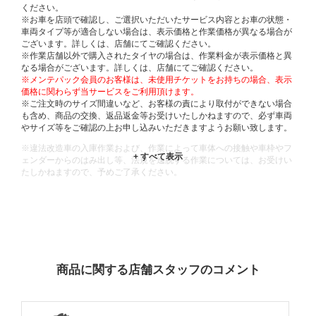
ください。
※お車を店頭で確認し、ご選択いただいたサービス内容とお車の状態・
車両タイプ等が適合しない場合は、表示価格と作業価格が異なる場合が
ございます。詳しくは、店舗にてご確認ください。
※作業店舗以外で購入されたタイヤの場合は、作業料金が表示価格と異
なる場合がございます。詳しくは、店舗にてご確認ください。
※メンテパック会員のお客様は、未使用チケットをお持ちの場合、表示
価格に関わらず当サービスをご利用頂けます。
※ご注文時のサイズ間違いなど、お客様の責により取付ができない場合
も含め、商品の交換、返品返金等お受けいたしかねますので、必ず車両
やサイズ等をご確認の上お申し込みいただきますようお願い致します。
※違法改造車の入庫作業および、作業によって車体への接触や車枠やフ
ェンダーからのはみ出し等、法規を逸脱する作業については、お受けい
たしかねますので、予めご了承ください。
※輸入車や一部希少車種等には対応できない場合もございます。
※おクルマの状態(作業の安全性を確保できない場合など含め)によって
は、ご来店当日であっても、作業をお断りさせて頂く場合もございま
す。
ADDITIONAL
INFORMATION
商品に関する店舗スタッフのコメント