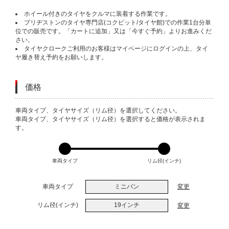
ホイール付きのタイヤをクルマに装着する作業です。
ブリヂストンのタイヤ専門店(コクピット/タイヤ館)での作業1台分単
位での販売です。「カートに追加」又は「今すぐ予約」よりお進みくだ
さい。
タイヤクロークご利用のお客様はマイページにログインの上、タイ
ヤ履き替え予約をお願いします。
価格
VARIATIONS
車両タイプ、タイヤサイズ（リム径）を選択してください。
車両タイプ、タイヤサイズ（リム径）を選択すると価格が表示されま
す。
車両タイプ
リム径(インチ)
車両タイプ
ミニバン
変更
リム径(インチ)
19インチ
変更