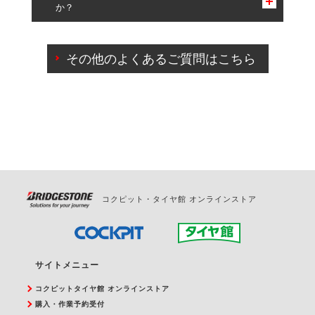
か？
一部の商品・サービスの組み合わせに限り、同時にご予約が
出来ないものもございます。
ご来店予約日の3営業日前までマイページからの予約
日変更が可能です。
その他のよくあるご質問はこちら
ご来店予約日の3営業日前を過ぎている場合のご予約
の日時変更につきましては、直接ご予約の店舗まで
お問合せください。
また、やむを得ない事由によりご予約のキャンセル
をご希望の際は、直接ご予約いただいた店舗へご連
絡ください。
コクピット・タイヤ館 オンラインストア
サイトメニュー
コクピットタイヤ館 オンラインストア
購入・作業予約受付