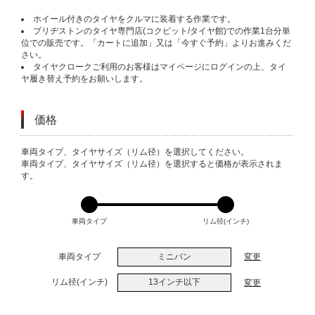
ホイール付きのタイヤをクルマに装着する作業です。
ブリヂストンのタイヤ専門店(コクピット/タイヤ館)での作業1台分単
位での販売です。「カートに追加」又は「今すぐ予約」よりお進みくだ
さい。
タイヤクロークご利用のお客様はマイページにログインの上、タイ
ヤ履き替え予約をお願いします。
価格
VARIATIONS
車両タイプ、タイヤサイズ（リム径）を選択してください。
車両タイプ、タイヤサイズ（リム径）を選択すると価格が表示されま
す。
車両タイプ
リム径(インチ)
車両タイプ
ミニバン
変更
リム径(インチ)
13インチ以下
変更