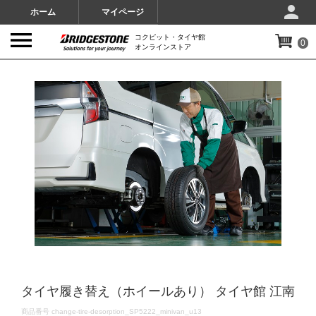
ホーム
マイページ
コクピット・タイヤ館
0
オンラインストア
IMAGES
タイヤ履き替え（ホイールあり） タイヤ館 江南
DETAILS
商品番号
change-tire-desorption_SP5222_minivan_u13