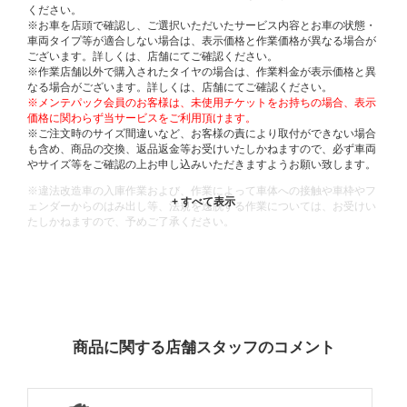
ください。
※お車を店頭で確認し、ご選択いただいたサービス内容とお車の状態・
車両タイプ等が適合しない場合は、表示価格と作業価格が異なる場合が
ございます。詳しくは、店舗にてご確認ください。
※作業店舗以外で購入されたタイヤの場合は、作業料金が表示価格と異
なる場合がございます。詳しくは、店舗にてご確認ください。
※メンテパック会員のお客様は、未使用チケットをお持ちの場合、表示
価格に関わらず当サービスをご利用頂けます。
※ご注文時のサイズ間違いなど、お客様の責により取付ができない場合
も含め、商品の交換、返品返金等お受けいたしかねますので、必ず車両
やサイズ等をご確認の上お申し込みいただきますようお願い致します。
※違法改造車の入庫作業および、作業によって車体への接触や車枠やフ
ェンダーからのはみ出し等、法規を逸脱する作業については、お受けい
たしかねますので、予めご了承ください。
※輸入車や一部希少車種等には対応できない場合もございます。
※おクルマの状態(作業の安全性を確保できない場合など含め)によって
は、ご来店当日であっても、作業をお断りさせて頂く場合もございま
す。
ADDITIONAL
INFORMATION
商品に関する店舗スタッフのコメント