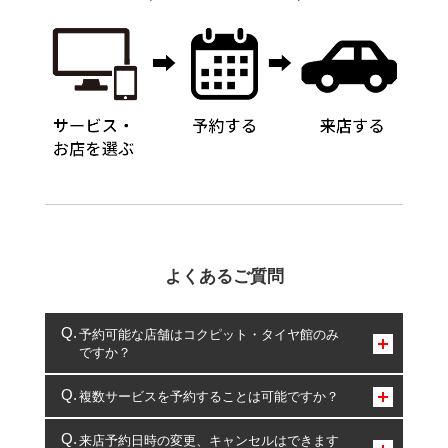
よくあるご質問
予約可能な店舗はコクピット・タイヤ館のみ
ですか？
コクピット・タイヤ館のみとなります。
複数サービスを予約することは可能ですか？
複数サービスのご予約は可能です。
来店予約日時の変更、キャンセルはできます