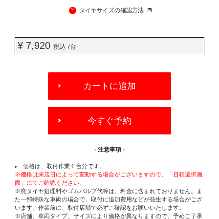
?
タイヤサイズの確認方法
¥ 7,920
税込 /台
ADD
TO
カートに追加
CART
OPTIONS
今すぐ予約
- 注意事項 -
価格は、取付作業１台分です。
※価格は来店日によって変動する場合がございますので、「日程選択画
面」にてご確認ください。
※廃タイヤ処理料やゴムバルブ代等は、料金に含まれておりません。ま
た一部特殊な車両の場合で、取付に追加費用などが発生する場合がござ
います。作業前に、取付店舗で必ずご確認をお願いいたします。
※店舗、車両タイプ、サイズにより価格が異なりますので、予めご了承