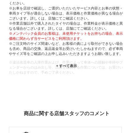
ください。
※お車を店頭で確認し、ご選択いただいたサービス内容とお車の状態・
車両タイプ等が適合しない場合は、表示価格と作業価格が異なる場合が
ございます。詳しくは、店舗にてご確認ください。
※作業店舗以外で購入されたタイヤの場合は、作業料金が表示価格と異
なる場合がございます。詳しくは、店舗にてご確認ください。
※メンテパック会員のお客様は、未使用チケットをお持ちの場合、表示
価格に関わらず当サービスをご利用頂けます。
※ご注文時のサイズ間違いなど、お客様の責により取付ができない場合
も含め、商品の交換、返品返金等お受けいたしかねますので、必ず車両
やサイズ等をご確認の上お申し込みいただきますようお願い致します。
※違法改造車の入庫作業および、作業によって車体への接触や車枠やフ
ェンダーからのはみ出し等、法規を逸脱する作業については、お受けい
たしかねますので、予めご了承ください。
※輸入車や一部希少車種等には対応できない場合もございます。
※おクルマの状態(作業の安全性を確保できない場合など含め)によって
は、ご来店当日であっても、作業をお断りさせて頂く場合もございま
す。
ADDITIONAL
INFORMATION
商品に関する店舗スタッフのコメント