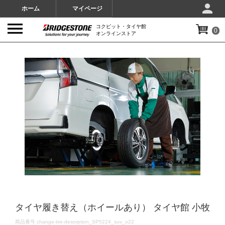
ホーム
マイページ
コクピット・タイヤ館
0
オンラインストア
IMAGES
タイヤ履き替え（ホイールあり） タイヤ館 小牧
DETAILS
商品番号
change-tire-desorption_SP5224_suv_o22