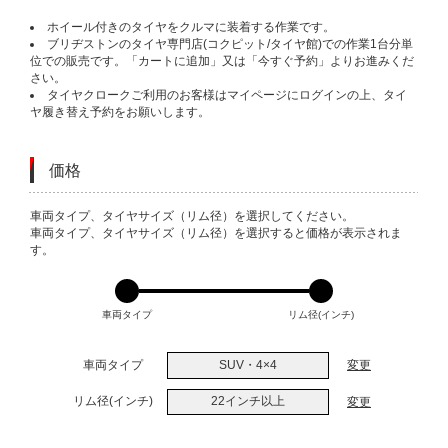
ホイール付きのタイヤをクルマに装着する作業です。
ブリヂストンのタイヤ専門店(コクピット/タイヤ館)での作業1台分単
位での販売です。「カートに追加」又は「今すぐ予約」よりお進みくだ
さい。
タイヤクロークご利用のお客様はマイページにログインの上、タイ
ヤ履き替え予約をお願いします。
価格
VARIATIONS
車両タイプ、タイヤサイズ（リム径）を選択してください。
車両タイプ、タイヤサイズ（リム径）を選択すると価格が表示されま
す。
車両タイプ
リム径(インチ)
車両タイプ
SUV・4×4
変更
リム径(インチ)
22インチ以上
変更