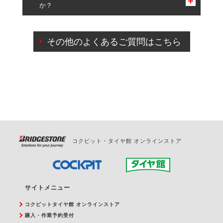
か？
一部の商品・サービスの組み合わせに限り、同時にご予約が
出来ないものもございます。
ご来店予約日の3営業日前までマイページからの予約
日変更が可能です。
その他のよくあるご質問はこちら
ご来店予約日の3営業日前を過ぎている場合のご予約
の日時変更につきましては、直接ご予約の店舗まで
お問合せください。
また、やむを得ない事由によりご予約のキャンセル
をご希望の際は、直接ご予約いただいた店舗へご連
絡ください。
コクピット・タイヤ館 オンラインストア
サイトメニュー
コクピットタイヤ館 オンラインストア
購入・作業予約受付